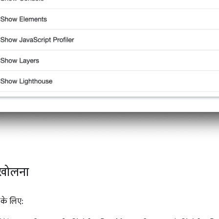
ू खोलना
के लिए: