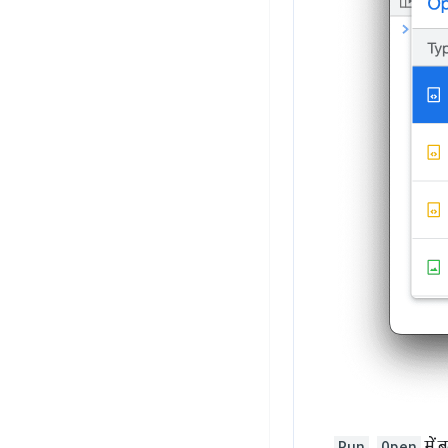
Run
,
Open
में 