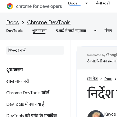
Docs
केस स्टडी
Docs
Chrome DevTools
DevTools
शुरू करना
एआई से जुड़ी सहायता
पैनल
टेक्नोलॉजी का इस्तेमाल
शुरू करना
होम पेज
Docs
खास जानकारी
निर्देश
Chrome Dev
Tools खोलें
Dev
Tools में नया क्या है
Kayce
Dev
Tools को पसंद के मुताबिक