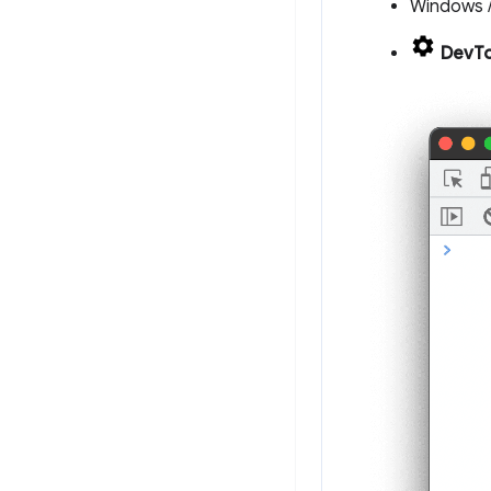
Windows /
DevToo