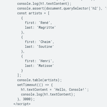
      console.log(h1.textContent);

      console.assert(document.querySelector('h2'), '
      const artists = [

        {

          first: 'René',

          last: 'Magritte'

        },

        {

          first: 'Chaim',

          last: 'Soutine'

        },

        {

          first: 'Henri',

          last: 'Matisse'

        }

      ];

      console.table(artists);

      setTimeout(() => {

        h1.textContent = 'Hello, Console!';

        console.log(h1.textContent);

      }, 3000);

    </script>
