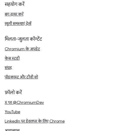
सहयोग करें
बग दायर करें
खुली समस्याएं देखें
मिलता-जुलता कॉन्टेंट
Chromium के अपडेट
केस स्टडी
संग्रह
पॉडकास्ट और टीवी शो
फ़ॉलो करें
X पर @ChromiumDev
YouTube
LinkedIn पर डेवलपर के लिए Chrome
आरएसएस