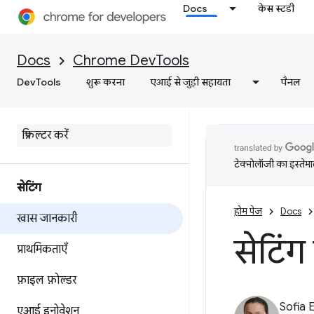
Docs
केस स्टडी
Docs
Chrome DevTools
DevTools
शुरू करना
एआई से जुड़ी सहायता
पैनल
टेक्नोलॉजी का इस्तेमाल
सेटिंग
होम पेज
Docs
खास जानकारी
सेटिं
प्राथमिकताएँ
फ़ाइल फ़ोल्डर
Sofia 
एआई इनोवेशन