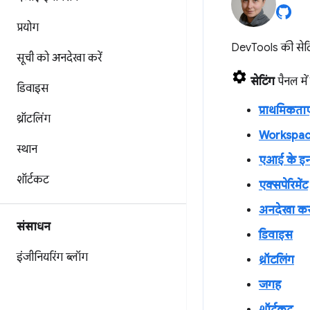
प्रयोग
DevTools की सेटि
सूची को अनदेखा करें
सेटिंग
पैनल में 
डिवाइस
प्राथमिकताए
थ्रॉटलिंग
Workspa
स्थान
एआई के इन
शॉर्टकट
एक्सपेरिमेंट
अनदेखा कर
संसाधन
डिवाइस
इंजीनियरिंग ब्लॉग
थ्रॉटलिंग
जगह