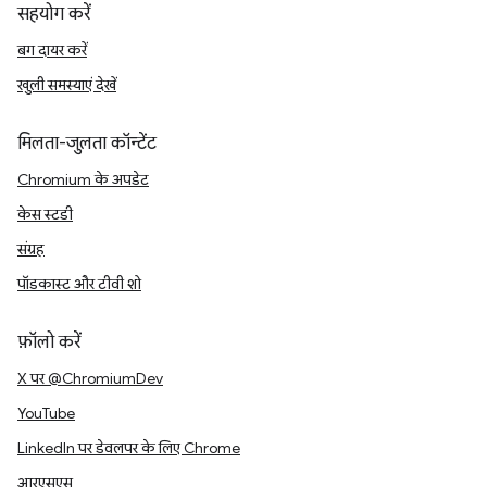
सहयोग करें
बग दायर करें
खुली समस्याएं देखें
मिलता-जुलता कॉन्टेंट
Chromium के अपडेट
केस स्टडी
संग्रह
पॉडकास्ट और टीवी शो
फ़ॉलो करें
X पर @ChromiumDev
YouTube
LinkedIn पर डेवलपर के लिए Chrome
आरएसएस