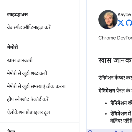
लाइटहाउस
Kayce
वेब स्पीड ऑप्टिमाइज़ करें
Chrome DevToo
मेमोरी
खास जानका
खास जानकारी
मेमोरी से जुड़ी शब्दावली
ऐनिमेशन कैप्चर कर
मेमोरी से जुड़ी समस्याएं ठीक करना
ऐनिमेशन
पैनल के द
हीप स्नैपशॉट रिकॉर्ड करें
ऐनिमेशन क
ऐलोकेशन प्रोफ़ाइलर टूल
ऐनिमेशन मे
बेज़ियर एडि