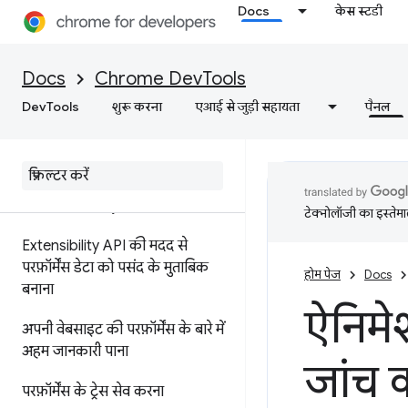
परफ़ॉर्मेंस से जुड़ी जानकारी को एनोटेट
Docs
केस स्टडी
करना और शेयर करना
सुविधाओं के बारे में जानकारी
Docs
Chrome DevTools
टाइमलाइन में इवेंट का रेफ़रंस
DevTools
शुरू करना
एआई से जुड़ी सहायता
पैनल
सीएसएस सिलेक्टर की परफ़ॉर्मेंस का
विश्लेषण करना
प्रोफ़ाइल Node
.
js की परफ़ॉर्मेंस
टेक्नोलॉजी का इस्तेमाल
Extensibility API की मदद से
परफ़ॉर्मेंस डेटा को पसंद के मुताबिक
होम पेज
Docs
बनाना
ऐनिमे
अपनी वेबसाइट की परफ़ॉर्मेंस के बारे में
अहम जानकारी पाना
जांच क
परफ़ॉर्मेंस के ट्रेस सेव करना