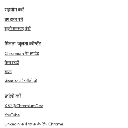
सहयोग करें
बग दायर करें
खुली समस्याएं देखें
मिलता-जुलता कॉन्टेंट
Chromium के अपडेट
केस स्टडी
संग्रह
पॉडकास्ट और टीवी शो
फ़ॉलो करें
X पर @ChromiumDev
YouTube
LinkedIn पर डेवलपर के लिए Chrome