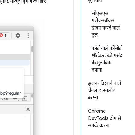
सुविधाएँ
ुमाएं. मौजूदा इमेज का src
सीएसएस
फ़्लेक्सबॉक्स
डीबग करने वाले
टूल
कॉर्ड वाले कीबोर्ड
शॉर्टकट को पसंद
के मुताबिक
बनाना
झलक दिखाने वाले
चैनल डाउनलोड
करना
Chrome
DevTools टीम से
संपर्क करना