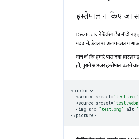
इस्तेमाल न किए जा स
DevTools ने रेंडरिंग टैब में दो न
मदद से, डेवलपर अलग-अलग ब्राउज़
मान लें कि हमारे पास नया ब्राउज़
ही, पुराने ब्राउज़र इस्तेमाल करने 
<
picture
<
source
srcset
=
"test.avif
<
source
srcset
=
"test.webp
<
img
src
=
"test.png"
alt
=
<
/picture