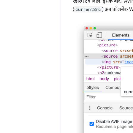
रेंडरिंग
टैब खोलें. इसके बाद, "AVIF इ
(
currentSrc
) अब फ़ॉलबैक W