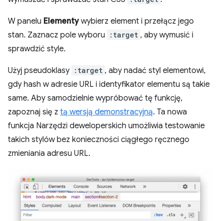
W panelu
Elementy
wybierz element i przełącz jego
stan. Zaznacz pole wyboru
:target
, aby wymusić i
sprawdzić style.
Użyj pseudoklasy
:target
, aby nadać styl elementowi,
gdy hash w adresie URL i identyfikator elementu są takie
same. Aby samodzielnie wypróbować tę funkcję,
zapoznaj się z
tą wersją demonstracyjną
. Ta nowa
funkcja Narzędzi deweloperskich umożliwia testowanie
takich stylów bez konieczności ciągłego ręcznego
zmieniania adresu URL.