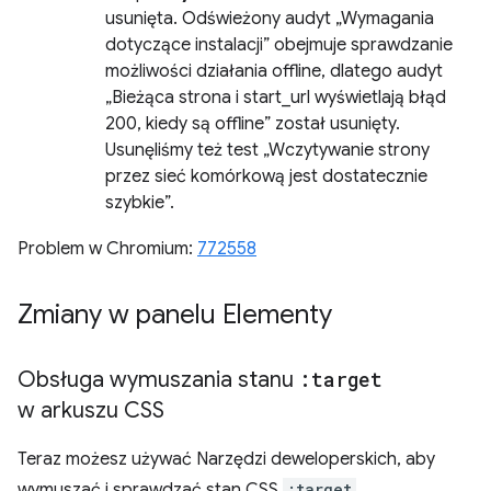
usunięta. Odświeżony audyt „Wymagania
dotyczące instalacji” obejmuje sprawdzanie
możliwości działania offline, dlatego audyt
„Bieżąca strona i start_url wyświetlają błąd
200, kiedy są offline” został usunięty.
Usunęliśmy też test „Wczytywanie strony
przez sieć komórkową jest dostatecznie
szybkie”.
Problem w Chromium:
772558
Zmiany w panelu Elementy
Obsługa wymuszania stanu
:target
w arkuszu CSS
Teraz możesz używać Narzędzi deweloperskich, aby
wymuszać i sprawdzać stan CSS
:target
.