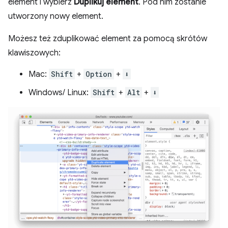
element i wybierz
Duplikuj element
. Pod nim zostanie
utworzony nowy element.
Możesz też zduplikować element za pomocą skrótów
klawiszowych:
Mac:
Shift
+
Option
+
⬇️
Windows/ Linux:
Shift
+
Alt
+
⬇️