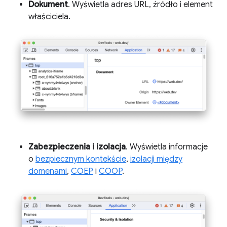
Dokument
. Wyświetla adres URL, źródło i element
właściciela.
Zabezpieczenia i izolacja
. Wyświetla informacje
o
bezpiecznym kontekście
,
izolacji między
domenami
,
COEP
i
COOP
.