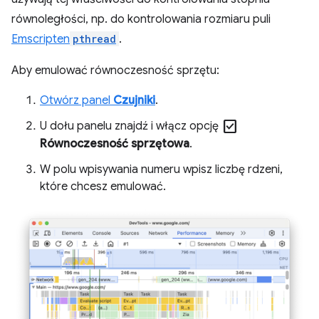
równoległości, np. do kontrolowania rozmiaru puli
Emscripten
pthread
.
Aby emulować równoczesność sprzętu:
Otwórz panel
Czujniki
.
check_box
U dołu panelu znajdź i włącz opcję
Równoczesność sprzętowa
.
W polu wpisywania numeru wpisz liczbę rdzeni,
które chcesz emulować.