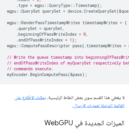
.
type
=
wgpu
::
QueryType
::
Timestamp
};
wgpu
::
QuerySet
querySet
=
device
.
CreateQuerySet
(
&
que
wgpu
::
RenderPassTimestampWrites
timestampWrites
=
{
.
querySet
=
querySet
,
.
beginningOfPassWriteIndex
=
0
,
.
endOfPassWriteIndex
=
1
};
wgpu
::
ComputePassDescriptor
pass
{.
timestampWrites
=
// Write the queue timestamp into beginningOfPassWri
// endOfPassWriteIndex of myQuerySet respectively be
// commands execute.
myEncoder
.
BeginComputePass
(
&
pass
);
لا يغطي هذا القسم سوى بعض النقاط الرئيسية.
يمكنك الاطّلاع على
القائمة الشاملة لعمليات الإرسال.
الميزات الجديدة في Web
GPU