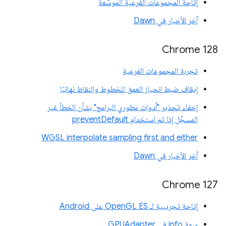
إتاحة المجموعات الفرعية الموسّعة
آخر الأخبار في Dawn
Chrome 128
تجربة المجموعات الفرعية
إيقاف ضبط انحياز العمق للخطوط والنقاط نهائيًا
إخفاء تحذير "أدوات مطوري البرامج" بشأن الخطأ غير
المسجَّل إذا تم استخدام preventDefault
WGSL interpolate sampling first and either
آخر الأخبار في Dawn
Chrome 127
إتاحة تجريبية لـ OpenGL ES على Android
سمة info في GPUAdapter