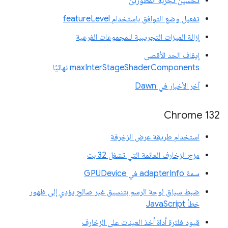
تحسين تجربة المطوّرين
تفعيل وضع التوافق باستخدام featureLevel
إزالة الميزات التجريبية للمجموعات الفرعية
إيقاف الحد الأقصى
maxInterStageShaderComponents نهائيًا
آخر الأخبار في Dawn
Chrome 132
استخدام طريقة عرض الزخرفة
مزج الزخارف العائمة التي تشغل 32 بت
سمة adapterInfo في GPUDevice
ضبط سياق لوحة الرسم بتنسيق غير صالح يؤدي إلى ظهور
خطأ JavaScript
قيود فلترة أداة أخذ العينات على الزخارف