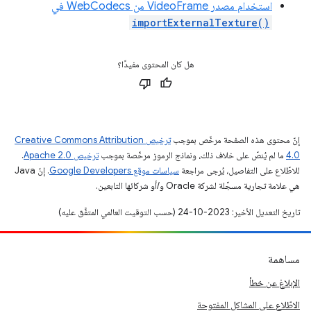
استخدام مصدر VideoFrame من WebCodecs في
importExternalTexture()
هل كان المحتوى مفيدًا؟
إنّ محتوى هذه الصفحة مرخّص بموجب
ترخيص Creative Commons Attribution
4.0‏
ما لم يُنصّ على خلاف ذلك، ونماذج الرموز مرخّصة بموجب
ترخيص Apache 2.0‏
.
للاطّلاع على التفاصيل، يُرجى مراجعة
سياسات موقع Google Developers‏
. إنّ Java
هي علامة تجارية مسجَّلة لشركة Oracle و/أو شركائها التابعين.
تاريخ التعديل الأخير: 2023-10-24 (حسب التوقيت العالمي المتفَّق عليه)
مساهمة
الإبلاغ عن خطأ
الاطّلاع على المشاكل المفتوحة