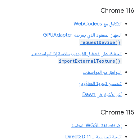
Chrome 116
التكامل مع WebCodecs
الجهاز المفقود الذي يعرضه GPUAdapter
requestDevice()
الحفاظ على تشغيل الفيديو بسلاسة إذا تم استدعاء
importExternalTexture()
التوافق مع المواصفات
تحسين تجربة المطوّرين
آخر الأخبار في Dawn
Chrome 115
إضافات لغة WGSL المتاحة
إتاحة تجريبية لـ Direct3D 11