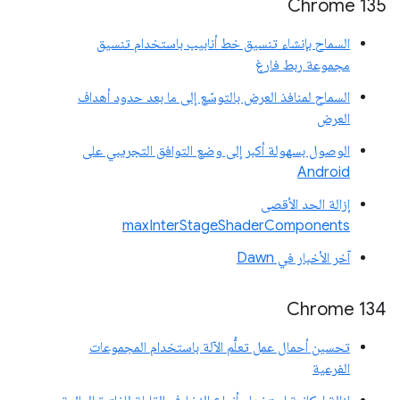
Chrome 135
السماح بإنشاء تنسيق خط أنابيب باستخدام تنسيق
مجموعة ربط فارغ
السماح لمنافذ العرض بالتوسّع إلى ما بعد حدود أهداف
العرض
الوصول بسهولة أكبر إلى وضع التوافق التجريبي على
Android
إزالة الحد الأقصى
maxInterStageShaderComponents
آخر الأخبار في Dawn
Chrome 134
تحسين أحمال عمل تعلُّم الآلة باستخدام المجموعات
الفرعية