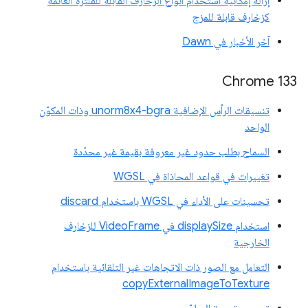
إزالة إمكانية استخدام أنواع الزخارف القابلة للفلترة العائمة
كزخارف قابلة للمزج
آخر الأخبار في Dawn
Chrome 133
تنسيقات الرأس الإضافية unorm8x4-bgra وذات المكوّن
الواحد
السماح بطلب حدود غير معروفة بقيمة غير محدّدة
تغييرات في قواعد المحاذاة في WGSL
تحسينات على الأداء في WGSL باستخدام discard
استخدام displaySize في VideoFrame للزخارف
الخارجية
التعامل مع الصور ذات الاتجاهات غير التلقائية باستخدام
copyExternalImageToTexture