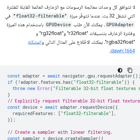
لا تتوافق كل وحدات معالجة الرسومات مع الزخارف العائمة القابلة للفلترة
التي تشغل 32 بت. عندما تتوفّر ميزة
"float32-filterable"
في
GPUAdapter
، يمكنك الآن طلب
GPUDevice
باستخدام هذه الميزة
وفلترة الزخارف بتنسيقات "r32float" و"rg32float" و
"rgba32float". يمكنك الاطّلاع على المثال التالي و
المشكلة
.
dawn:1664
const
adapter
=
await
navigator
.
gpu
.
requestAdapter
()
if
(
!
adapter
.
features
.
has
(
"float32-filterable"
))
{
throw
new
Error
(
"Filterable 32-bit float textures 
}
// Explicitly request filterable 32-bit float texture
const
device
=
await
adapter
.
requestDevice
({
requiredFeatures
:
[
"float32-filterable"
],
});
// Create a sampler with linear filtering.
const
sampler
=
device
.
createSampler
({