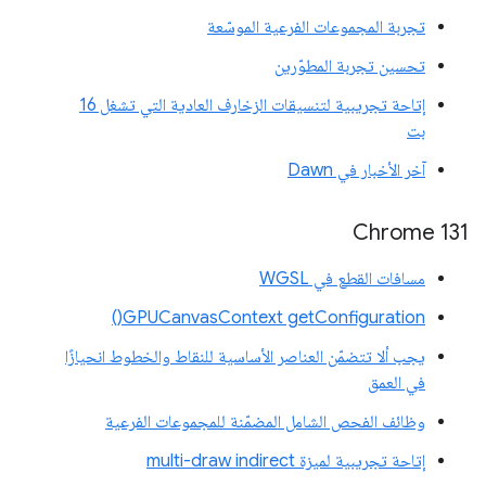
تجربة المجموعات الفرعية الموسّعة
تحسين تجربة المطوّرين
إتاحة تجريبية لتنسيقات الزخارف العادية التي تشغل 16
بت
آخر الأخبار في Dawn
Chrome 131
مسافات القطع في WGSL
GPUCanvasContext getConfiguration()
يجب ألا تتضمّن العناصر الأساسية للنقاط والخطوط انحيازًا
في العمق
وظائف الفحص الشامل المضمّنة للمجموعات الفرعية
إتاحة تجريبية لميزة multi-draw indirect