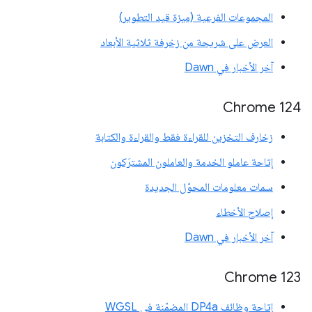
المجموعات الفرعية (ميزة قيد التطوير)
العرض على شريحة من زخرفة ثلاثية الأبعاد
آخر الأخبار في Dawn
Chrome 124
زخارف التخزين للقراءة فقط والقراءة والكتابة
إتاحة عاملو الخدمة والعاملون المشترَكون
سمات معلومات المحوّل الجديدة
إصلاح الأخطاء
آخر الأخبار في Dawn
Chrome 123
إتاحة وظائف DP4a المضمّنة في WGSL