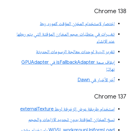
Chrome 138
اختصار لاستخدام المخزن المؤقت كمورد ربط
تغييرات في متطلبات حجم المخازن المؤقتة التي يتم ربطها
عند الإنشاء
تقرير البنية لوحدات معالجة الرسومات الحديثة
إيقاف سمة isFallbackAdapter في GPUAdapter
نهائيًا
آخر الأخبار في Dawn
Chrome 137
استخدام طريقة عرض الزخرفة لربط externalTexture
نسخ المخازن المؤقتة بدون تحديد الإزاحات والحجم
WGSL workgroupUniformLoad باستخدام مؤشر