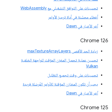
تحسينات على التوافق التشغيلي مع WebAssembly
أخطاء محسّنة في أداة ترميز الأوامر
آخر الأخبار في Dawn
Chrome 126
زيادة الحد الأقصى maxTextureArrayLayers
تحسين عملية تحميل المخزن المؤقت للواجهة الخلفية
Vulkan
تحسينات على وقت تجميع التظليل
يجب أن تكون المخازن المؤقتة للأوامر المُرسَلة فريدة
آخر الأخبار في Dawn
Chrome 125