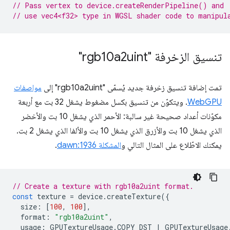
// Pass vertex to device.createRenderPipeline() and
// use vec4<f32> type in WGSL shader code to manipul
تنسيق الزخرفة "rgb10a2uint"
تمت إضافة تنسيق زخرفة جديد يُسمّى "rgb10a2uint" إلى
مواصفات
WebGPU
. ويتكوّن من تنسيق بكسل مضغوط يشغل 32 بت مع أربعة
مكوّنات أعداد صحيحة غير سالبة: الأحمر الذي يشغل 10 بت والأخضر
الذي يشغل 10 بت والأزرق الذي يشغل 10 بت والألفا الذي يشغل 2 بت.
يمكنك الاطّلاع على المثال التالي و
المشكلة dawn:1936
.
// Create a texture with rgb10a2uint format.
const
texture
=
device
.
createTexture
({
size
:
[
100
,
100
],
format
:
"rgb10a2uint"
,
usage
:
GPUTextureUsage
.
COPY_DST
|
GPUTextureUsage