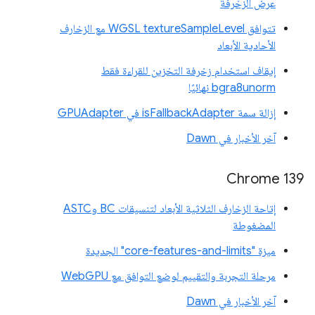
عرض الزخرفة
تتوافق WGSL textureSampleLevel مع الزخارف
الأحادية الأبعاد
إيقاف استخدام زخرفة التخزين للقراءة فقط
bgra8unorm نهائيًا
إزالة سمة isFallbackAdapter في GPUAdapter
آخر الأخبار في Dawn
Chrome 139
إتاحة الزخارف الثلاثية الأبعاد لتنسيقات BC وASTC
المضغوطة
ميزة "core-features-and-limits" الجديدة
مرحلة التجربة والتقييم لوضع التوافق مع WebGPU
آخر الأخبار في Dawn