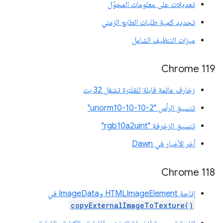
تعديلات على معلومات المحوّل
تحديد كمية طلبات الطابع الزمني
ميزات التنظيف الشامل
Chrome 119
زخارف عائمة قابلة للفلترة تشغل 32 بت
تنسيق الرأس "unorm10-10-10-2"
تنسيق الزخرفة "rgb10a2uint"
آخر الأخبار في Dawn
Chrome 118
إتاحة HTMLImageElement وImageData في
copyExternalImageToTexture()