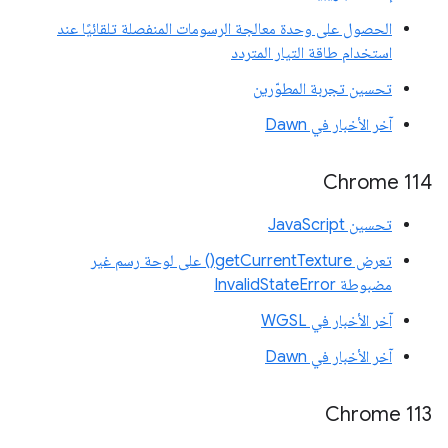
الحصول على وحدة معالجة الرسومات المنفصلة تلقائيًا عند
استخدام طاقة التيار المتردد
تحسين تجربة المطوّرين
آخر الأخبار في Dawn
Chrome 114
تحسين JavaScript
تعرض getCurrentTexture() على لوحة رسم غير
مضبوطة InvalidStateError
آخر الأخبار في WGSL
آخر الأخبار في Dawn
Chrome 113