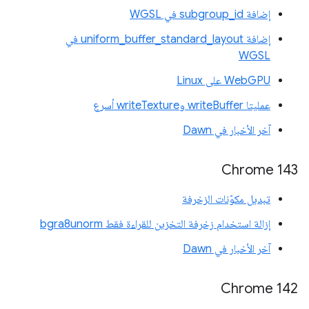
إضافة subgroup_id في WGSL
إضافة uniform_buffer_standard_layout في
WGSL
WebGPU على Linux
عمليتا writeBuffer وwriteTexture أسرع
آخر الأخبار في Dawn
Chrome 143
تبديل مكوّنات الزخرفة
إزالة استخدام زخرفة التخزين للقراءة فقط bgra8unorm
آخر الأخبار في Dawn
Chrome 142