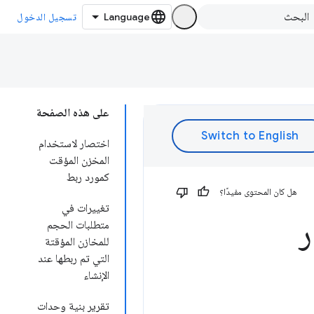
تسجيل الدخول
على هذه الصفحة
اختصار لاستخدام
المخزن المؤقت
كمورد ربط
هل كان المحتوى مفيدًا؟
تغييرات في
ر
متطلبات الحجم
للمخازن المؤقتة
التي تم ربطها عند
الإنشاء
تقرير بنية وحدات