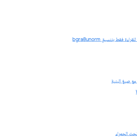
ة فقط بتنسيق bgra8unorm
مع صيغ البنية
تحت الحمراء