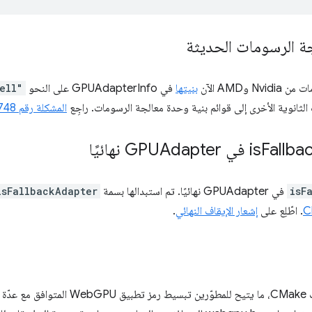
ة الرسومات الحديثة
AMD الآن
بنيتها
في GPUAdapterInfo على النحو
ell"
الثانوية الأخرى إلى قوائم بنية وحدة معالجة الرسومات. راجِع
المشكلة رقم 417202748
Fallba
isF
في GPUAdapter نهائيًا. تم استبدالها بسمة
isFallbackAdapter
. اطّلِع على
إشعار الإيقاف النهائي
.