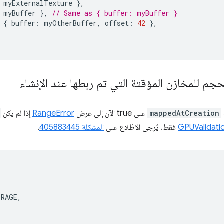
myExternalTexture
},
myBuffer
},
// Same as { buffer: myBuffer }
{
buffer
:
myOtherBuffer
,
offset
:
42
},
جم للمخازن المؤقتة التي تم ربطها عند الإنشاء
mappedAtCreation
على true الآن إلى عرض
RangeError
إذا لم يكن
GPUValidati
فقط. يُرجى الاطّلاع على
المشكلة 405883445
.
ORAGE
,