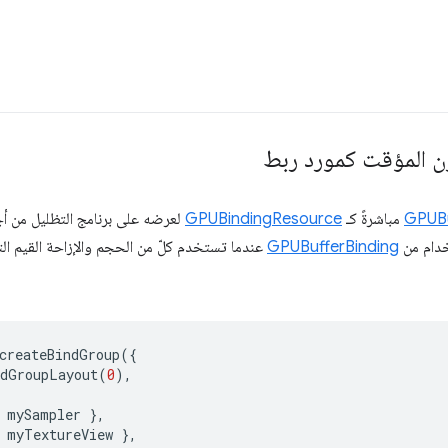
ن المؤقت كمورد ربط
GPUBu
مباشرةً كـ
GPUBindingResource
لعرضه على برنامج التظليل من أجل
خدام من
GPUBufferBinding
عندما تستخدم كلّ من الحجم والإزاحة القيم الت
createBindGroup
({
ndGroupLayout
(
0
),
mySampler
},
myTextureView
},