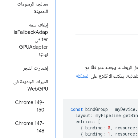
معالجة الرسومات
الحديثة
إيقاف سمة
isFallbackAdap
ter في
GPUAdapter
نهائيًا
 الربط، ما يجعله متوافقًا مع
إشعارات الفجر
لقائية. يمكنك الاطّلاع على
المشكلة
الميزات الجديدة في
WebGPU
‫Chrome 149-
const
bindGroup
=
myDevice
.
150
layout
:
myPipeline
.
getBi
entries
:
[
Chrome 147-
{
binding
:
0
,
resource
:
148
{
binding
:
1
,
resource
: