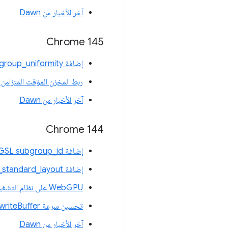
آخر الأخبار من Dawn
Chrome 145
إضافة WGSL subgroup_uniformity
ربط المخزن المؤقت المتزامن 
آخر الأخبار من Dawn
‫Chrome 144
إضافة WGSL subgroup_id
إضافة WGSL uniform_buffer_standard_layout
WebGPU على نظام التشغيل Linux
تحسين سرعة writeBuffer وwriteTexture
آخر الأخبار من Dawn