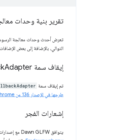
تقرير بنية وحدات معالج
تعرض أحدث وحدات معالجة الرسومات من Nvidia و
التوالي، بالإضافة إلى بعض الإضافات 
إيقاف سمة is
Adapter في GPUAdapter نهائيًا
ck
تم إيقاف سمة
allbackAdapter
طرحها في الإصدار 136 من Chrome
إشعارات الفجر
يتوافق Dawn GLFW مع إصدارات CMake، ما يتيح للمطوّرين تبسيط رمز تطبيق WebGPU المتوافق مع عدّة منصات عند استخدام