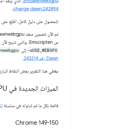
Emdawnwebgpu
، الذي ينفّذ أحدث إصدار من webgpu.h المتوافق مع المعايير
.
change dawn:242894
للحصول على دليل كامل، اطّلِع على
تم الآن تضمين منفذ Emdawnwebgpu "عن بُعد" في
من Emscripten، والتي تتيح الآن عمليات نقل مُستضافة خارجيًا. أصبح التبديل إلى Emdawnwebgpu يتطلّب تغيير علامة واحدة فقط من
-sUSE_WEBGPU
إلى
wnwebgpu
Dawn رقم ‎243214
.
يغطي هذا التقرير بعض النقاط البارز
الميزات الجديدة في Web
PU
قائمة بكل ما تم تناوله في سلسلة
ال
‫Chrome 149-150