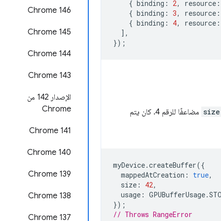
{
binding
:
2
,
resource
:
‫Chrome 146
{
binding
:
3
,
resource
:
{
binding
:
4
,
resource
:
Chrome 145
],
});
‫Chrome 144
Chrome 143
الإصدار 142 من
Chrome
size
مضاعفًا للرقم 4. كان يتم
‫Chrome 141
Chrome 140
myDevice
.
createBuffer
({
‫Chrome 139
mappedAtCreation
:
true
,
size
:
42
,
usage
:
GPUBufferUsage
.
ST
‫Chrome 138
});
// Throws RangeError
‫Chrome 137