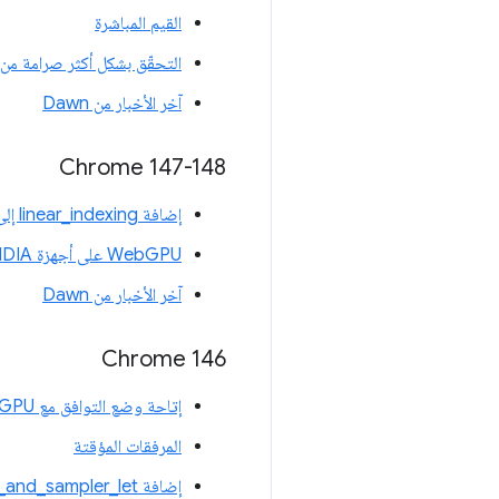
القيم المباشرة
التحقّق بشكل أكثر صرامة من 
آخر الأخبار من Dawn
Chrome 147-148
إضافة linear_indexing إلى WGSL
WebGPU على أجهزة Linux NVIDIA
آخر الأخبار من Dawn
‫Chrome 146
إتاحة وضع التوافق مع WebGPU على OpenGL ES 3.1
المرفقات المؤقتة
إضافة WGSL texture_and_sampler_let