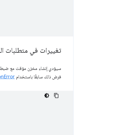
تغييرات في متطلبات الح
سيؤدي إنشاء مخزن مؤقت مع ضبط
فرض ذلك سابقًا باستخدام
onError