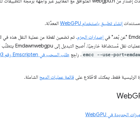
 عبر واجهة برمجة التطبيقات للمتصفّح. يمكنك الاطّلاع على
 مستندات
إنشاء تطبيق باستخدام WebGPU
المعدَّلة.
إصدارات الحِزم
emcc --use-port=emda
. راجِع
طلب السحب في Emscripten رقم ‎24303
ة الرئيسية فقط. يمكنك الاطّلاع على
قائمة عمليات الدمج
الشاملة.
G
ميزات الجديدة في WebGPU