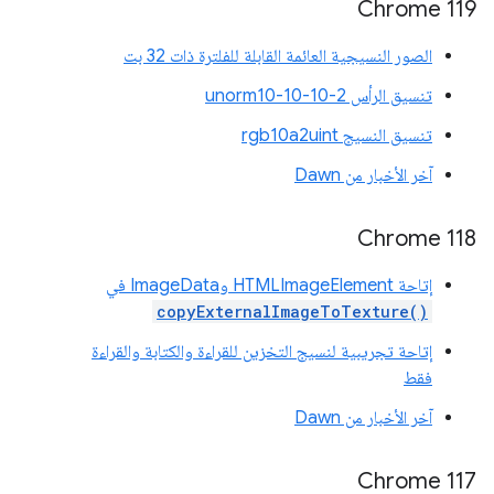
‫Chrome 119
الصور النسيجية العائمة القابلة للفلترة ذات 32 بت
تنسيق الرأس unorm10-10-10-2
تنسيق النسيج rgb10a2uint
آخر الأخبار من Dawn
‫Chrome 118
إتاحة HTMLImageElement وImageData في
copyExternalImageToTexture()
إتاحة تجريبية لنسيج التخزين للقراءة والكتابة والقراءة
فقط
آخر الأخبار من Dawn
‫Chrome 117