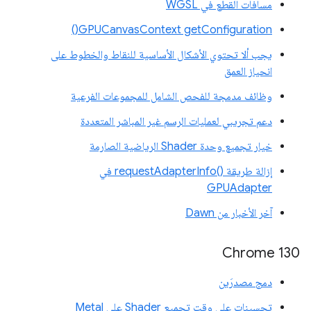
مسافات القطع في WGSL
GPUCanvasContext getConfiguration()
يجب ألا تحتوي الأشكال الأساسية للنقاط والخطوط على
انحياز العمق
وظائف مدمجة للفحص الشامل للمجموعات الفرعية
دعم تجريبي لعمليات الرسم غير المباشر المتعددة
خيار تجميع وحدة Shader الرياضية الصارمة
إزالة طريقة requestAdapterInfo()‎ في
GPUAdapter
آخر الأخبار من Dawn
Chrome 130
دمج مصدرَين
تحسينات على وقت تجميع Shader على Metal