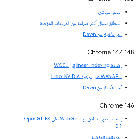
القيم المباشرة
التحقّق بشكل أكثر صرامة من المرفقات المؤقتة
آخر الأخبار من Dawn
Chrome 147-148
إضافة linear_indexing إلى WGSL
WebGPU على أجهزة Linux NVIDIA
آخر الأخبار من Dawn
‫Chrome 146
إتاحة وضع التوافق مع WebGPU على OpenGL ES
3.1
المرفقات المؤقتة