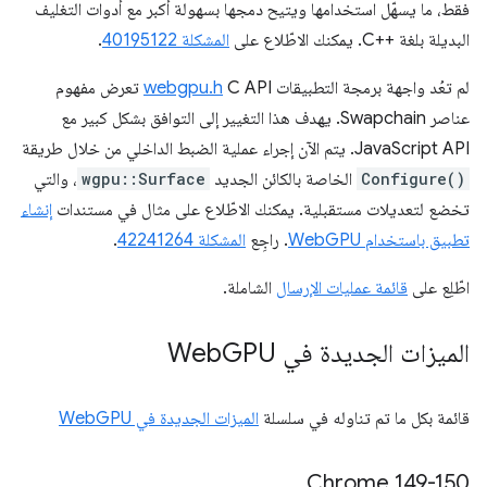
فقط، ما يسهّل استخدامها ويتيح دمجها بسهولة أكبر مع أدوات التغليف
البديلة بلغة C++‎. يمكنك الاطّلاع على
المشكلة 40195122
.
لم تعُد واجهة برمجة التطبيقات
webgpu.h
C API تعرض مفهوم
عناصر Swapchain. يهدف هذا التغيير إلى التوافق بشكل كبير مع
JavaScript API. يتم الآن إجراء عملية الضبط الداخلي من خلال طريقة
Configure()
الخاصة بالكائن الجديد
wgpu::Surface
، والتي
تخضع لتعديلات مستقبلية. يمكنك الاطّلاع على مثال في مستندات
إنشاء
تطبيق باستخدام WebGPU
. راجِع
المشكلة 42241264
.
اطّلِع على
قائمة عمليات الإرسال
الشاملة.
الميزات الجديدة في Web
GPU
قائمة بكل ما تم تناوله في سلسلة
الميزات الجديدة في WebGPU
‫Chrome 149-150