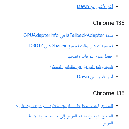
آخر الأخبار من Dawn
Chrome 136
سمة isFallbackAdapter في GPUAdapterInfo
تحسينات على وقت تجميع Shader على D3D12
حفظ صور اللوحات ونسخها
قيود وضع التوافق في مقياس التحسُّن
آخر الأخبار من Dawn
Chrome 135
السماح بإنشاء تخطيط مسار مع تخطيط مجموعة ربط فارغ
السماح بتوسيع منافذ العرض إلى ما بعد حدود أهداف
العرض