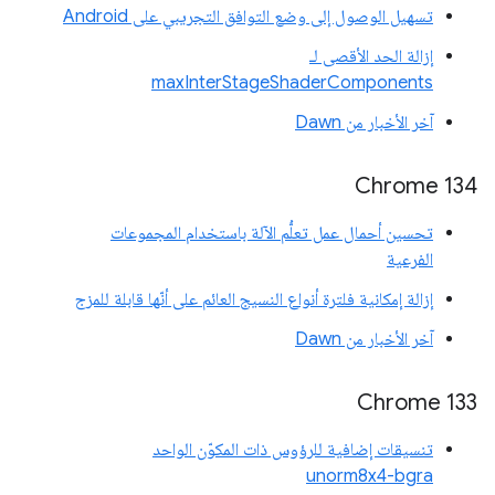
تسهيل الوصول إلى وضع التوافق التجريبي على Android
إزالة الحد الأقصى لـ
maxInterStageShaderComponents
آخر الأخبار من Dawn
‫Chrome 134
تحسين أحمال عمل تعلُّم الآلة باستخدام المجموعات
الفرعية
إزالة إمكانية فلترة أنواع النسيج العائم على أنّها قابلة للمزج
آخر الأخبار من Dawn
‫Chrome 133
تنسيقات إضافية للرؤوس ذات المكوّن الواحد
unorm8x4-bgra