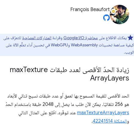
François Beaufort
يمكنك الاطّلاع على
محاضرة Google I/O
وقراءة
المشاركات المصاحبة
للتعرّف على
كيفية مساهمة تحسينات WebAssembly وWebGPU في تحسين أداء تعلُّم الآلة على
الويب.
زيادة الحدّ الأقصى لعدد طبقات max
Texture
Array
Layers
الحد الأقصى للقيمة المسموح بها لعمق أو عدد طبقات نسيج ثنائي الأبعاد
هو 256 تلقائيًا. يمكن الآن طلب ما يصل إلى 2048 طبقة باستخدام الحدّ
maxTextureArrayLayers
عند توفّره. اطّلِع على المثال التالي
و
المشكلة 42241514
.