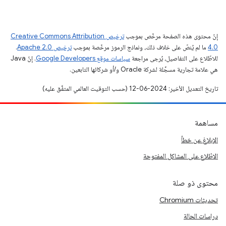
إنّ محتوى هذه الصفحة مرخّص بموجب
ترخيص Creative Commons Attribution
4.0‏
ما لم يُنصّ على خلاف ذلك، ونماذج الرموز مرخّصة بموجب
ترخيص Apache 2.0‏
.
للاطّلاع على التفاصيل، يُرجى مراجعة
سياسات موقع Google Developers‏
. إنّ Java
هي علامة تجارية مسجَّلة لشركة Oracle و/أو شركائها التابعين.
تاريخ التعديل الأخير: 2024-06-12 (حسب التوقيت العالمي المتفَّق عليه)
مساهمة
الإبلاغ عن خطأ
الاطّلاع على المشاكل المفتوحة
محتوى ذو صلة
تحديثات Chromium
دراسات الحالة