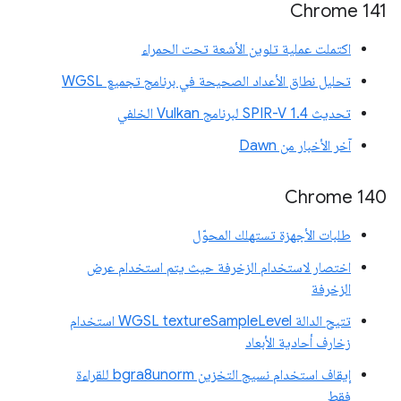
‫Chrome 141
اكتملت عملية تلوين الأشعة تحت الحمراء
تحليل نطاق الأعداد الصحيحة في برنامج تجميع WGSL
تحديث SPIR-V 1.4 لبرنامج Vulkan الخلفي
آخر الأخبار من Dawn
Chrome 140
طلبات الأجهزة تستهلك المحوّل
اختصار لاستخدام الزخرفة حيث يتم استخدام عرض
الزخرفة
تتيح الدالة WGSL textureSampleLevel استخدام
زخارف أحادية الأبعاد
إيقاف استخدام نسيج التخزين bgra8unorm للقراءة
فقط