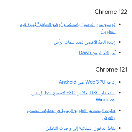
‫Chrome 122
توسيع مدى الوصول باستخدام "وضع التوافق" (ميزة قيد
التطوير)
زيادة الحدّ الأقصى لعدد سمات الرأس
آخر الأخبار من Dawn
Chrome 121
إتاحة WebGPU على Android
استخدام DXC بدلاً من FXC لتجميع التظليل على
Windows
طلبات البحث عن الطوابع الزمنية في عمليات الحساب
والعرض
نقاط الدخول التلقائية إلى وحدات التظليل