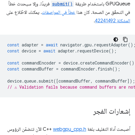
GPUQueue باستخدام طريقة
submit()
فريدًا، وإلا سيحدث خطأ
في التحقّق من الصحة. كان هذا
خطأ في المواصفات
. يمكنك الاطّلاع على
المشكلة 42241492
.
const
adapter
=
await
navigator
.
gpu
.
requestAdapter
()
const
device
=
await
adapter
.
requestDevice
();
const
commandEncoder
=
device
.
createCommandEncoder
()
const
commandBuffer
=
commandEncoder
.
finish
();
device
.
queue
.
submit
([
commandBuffer
,
commandBuffer
]);
// ⚠️ Validation fails because command buffers are no
إشعارات الفجر
أصبحت أداة التغليف بلغة C++‎
webgpu_cpp.h
الآن تتضمّن الرؤوس