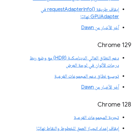
إيقاف طريقة requestAdapterInfo()‎ في
GPUAdapter نهائيًا
آخر الأخبار من Dawn
Chrome 129
دعم النطاق العالي الديناميكية (HDR) مع وضع ربط
درجات الألوان في لوحة العرض
توسيع نطاق دعم المجموعات الفرعية
آخر الأخبار من Dawn
‫Chrome 128
تجربة المجموعات الفرعية
إيقاف إعداد انحياز العمق للخطوط والنقاط نهائيًا