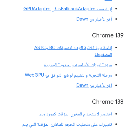
إزالة سمة isFallbackAdapter في GPUAdapter
آخر الأخبار من Dawn
‫Chrome 139
إتاحة بنية ثلاثية الأبعاد لتنسيقات BC وASTC
المضغوطة
ميزة "الميزات الأساسية والحدود" الجديدة
مرحلة التجربة والتقييم لوضع التوافق مع WebGPU
آخر الأخبار من Dawn
‫Chrome 138
اختصار لاستخدام المخزن المؤقت كمورد ربط
تغييرات على متطلبات الحجم للمخازن المؤقتة التي يتم