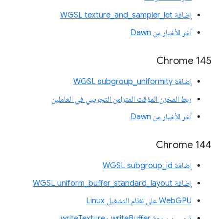
إضافة WGSL texture_and_sampler_let
آخر الأخبار من Dawn
Chrome 145
إضافة WGSL subgroup_uniformity
ربط المخزن المؤقت المتزامن التجريبي في العاملين
آخر الأخبار من Dawn
‫Chrome 144
إضافة WGSL subgroup_id
إضافة WGSL uniform_buffer_standard_layout
WebGPU على نظام التشغيل Linux
تحسين سرعة writeBuffer وwriteTexture