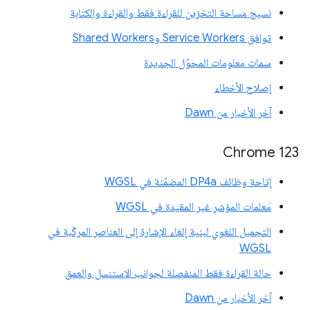
نسيج مساحة التخزين للقراءة فقط والقراءة والكتابة
توافق Service Workers وShared Workers
سمات معلومات المحوّل الجديدة
إصلاح الأخطاء
آخر الأخبار من Dawn
Chrome 123
إتاحة وظائف DP4a المضمّنة في WGSL
مَعلمات المؤشر غير المقيدة في WGSL
التجميل اللغوي لبنية إلغاء الإشارة إلى العناصر المركّبة في
WGSL
حالة القراءة فقط المنفصلة لجوانب الاستنسل والعمق
آخر الأخبار من Dawn