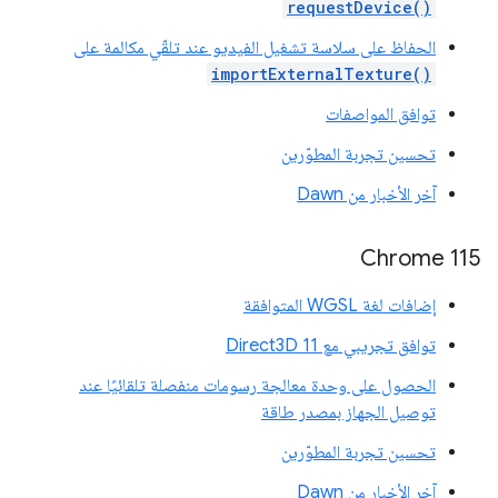
requestDevice()
الحفاظ على سلاسة تشغيل الفيديو عند تلقّي مكالمة على
importExternalTexture()
توافق المواصفات
تحسين تجربة المطوّرين
آخر الأخبار من Dawn
Chrome 115
إضافات لغة WGSL المتوافقة
توافق تجريبي مع Direct3D 11
الحصول على وحدة معالجة رسومات منفصلة تلقائيًا عند
توصيل الجهاز بمصدر طاقة
تحسين تجربة المطوّرين
آخر الأخبار من Dawn