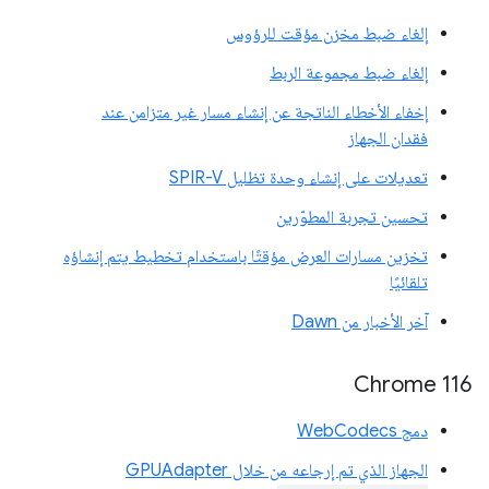
إلغاء ضبط مخزن مؤقت للرؤوس
إلغاء ضبط مجموعة الربط
إخفاء الأخطاء الناتجة عن إنشاء مسار غير متزامن عند
فقدان الجهاز
تعديلات على إنشاء وحدة تظليل SPIR-V
تحسين تجربة المطوّرين
تخزين مسارات العرض مؤقتًا باستخدام تخطيط يتم إنشاؤه
تلقائيًا
آخر الأخبار من Dawn
Chrome 116
دمج WebCodecs
الجهاز الذي تم إرجاعه من خلال GPUAdapter