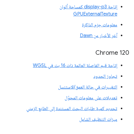
إتاحة display-p3 كمساحة ألوان
GPUExternalTexture
معلومات حِزم الذاكرة
آخر الأخبار من Dawn
‫Chrome 120
إتاحة قيم الفاصلة العائمة ذات 16 بت في WGSL
تجاوز الحدود
التغييرات في حالة العمق/الاستنسل
تعديلات على معلومات المحوّل
تحديد كمية طلبات البحث المستندة إلى الطابع الزمني
ميزات التنظيف الشامل