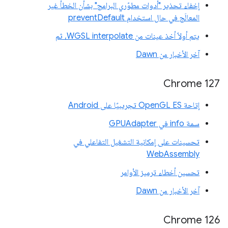
إخفاء تحذير "أدوات مطوّري البرامج" بشأن الخطأ غير
المعالَج في حال استخدام preventDefault
يتم أولاً أخذ عينات من WGSL interpolate، ثم
آخر الأخبار من Dawn
Chrome 127
إتاحة OpenGL ES تجريبيًا على Android
سمة info في GPUAdapter
تحسينات على إمكانية التشغيل التفاعلي في
WebAssembly
تحسين أخطاء ترميز الأوامر
آخر الأخبار من Dawn
Chrome 126