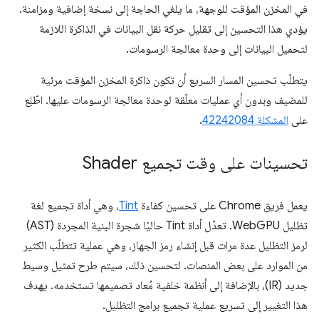
في المخزن المؤقت للوجهة، ما يلغي الحاجة إلى نسخة إضافية ومزامنة.
يؤدي هذا التحسين إلى تقليل حركة نقل البيانات في الذاكرة اللازمة
لتحميل البيانات إلى وحدة معالجة الرسومات.
يتطلّب تحسين المسار السريع أن تكون ذاكرة المخزن المؤقت مرئية
للمضيف وبدون أي عمليات معلّقة لوحدة معالجة الرسومات عليها. اطّلِع
على
المشكلة 42242084
.
تحسينات على وقت تجميع Shader
يعمل فريق Chrome على تحسين كفاءة
Tint
، وهي أداة تجميع لغة
تظليل WebGPU. تعدّل أداة Tint حاليًا شجرة البنية المجردة (AST)
لرمز التظليل عدة مرات قبل إنشاء رمز الجهاز، وهي عملية تتطلّب الكثير
من الموارد على بعض المنصات. لتحسين ذلك، سيتم طرح تمثيل وسيط
جديد (IR)، بالإضافة إلى أنظمة خلفية مُعاد تصميمها تستخدمه. يهدف
هذا التغيير إلى تسريع عملية تجميع برامج التظليل.