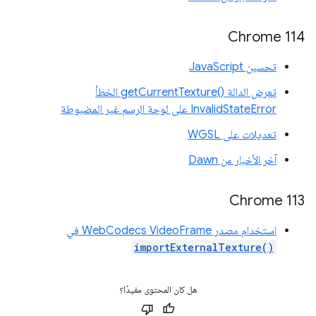
‫Chrome 114
تحسين JavaScript
تعرض الدالة getCurrentTexture()‎ الخطأ
InvalidStateError على لوحة الرسم غير المضبوطة
تعديلات على WGSL
آخر الأخبار من Dawn
Chrome 113
استخدام مصدر WebCodecs VideoFrame في
importExternalTexture()
هل كان المحتوى مفيدًا؟