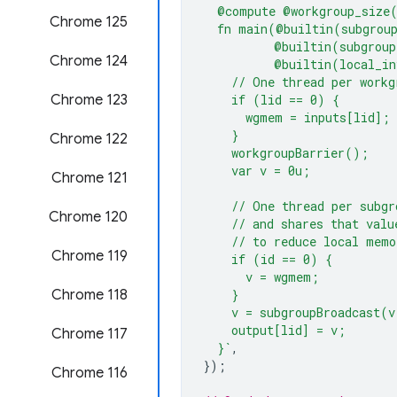
  @compute @workgroup_size
‫Chrome 125
  fn main(@builtin(subgrou
          @builtin(subgroup
Chrome 124
          @builtin(local_in
    // One thread per workg
Chrome 123
    if (lid == 0) {
      wgmem = inputs[lid];
    }
‫Chrome 122
    workgroupBarrier();
    var v = 0u;
Chrome 121
    // One thread per subgr
‫Chrome 120
    // and shares that valu
    // to reduce local memo
‫Chrome 119
    if (id == 0) {
      v = wgmem;
‫Chrome 118
    }
    v = subgroupBroadcast(v
    output[lid] = v;
‫Chrome 117
  }`
,
});
Chrome 116