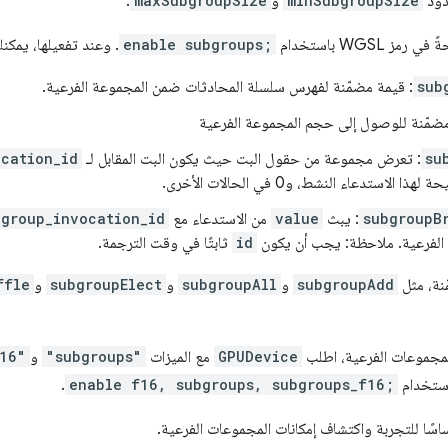
minSubgroupSize
و
maxSubgroupSize
.
WGSL باستخدام
enable subgroups;
. وعند تفعيلها، يمكنك
sub
: قيمة مضمّنة لفهرس سلسلة المحادثات ضمن المجموعة الفرعية.
مضمّنة للوصول إلى حجم المجموعة الفرعية
su
: تعرض مجموعة من حقول البت حيث يكون البت المقابل لـ
ocation_id
ذا الاستدعاء النشط، و0 في الحالات الأخرى.
subgroupB
: يبث
value
من الاستدعاء مع
bgroup_invocation_id
 الفرعية. ملاحظة: يجب أن يكون
id
ثابتًا في وقت الترجمة.
ّنة، مثل
subgroupAdd
و
subgroupAll
و
subgroupElect
و
ffle
GPUDevice
مع الميزات
"subgroups"
و
16"
.
enable f16, subgroups, subgroups_f16;
ساسًا للتجربة واكتشاف إمكانات المجموعات الفرعية.