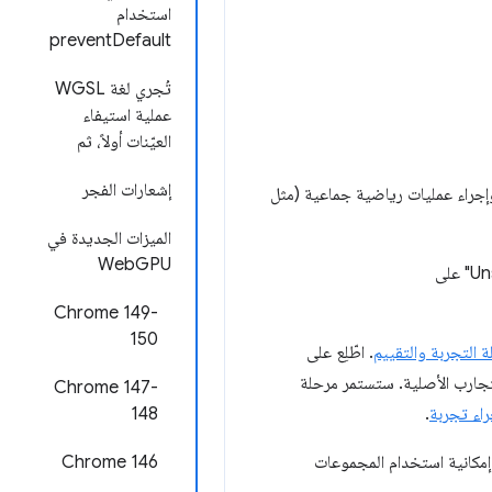
استخدام
preventDefault
تُجري لغة WGSL
عملية استيفاء
العيّنات أولاً، ثم
إشعارات الفجر
 المجموعة بالتواصل وإجراء عمليات رياضية جماعية (مثل
الميزات الجديدة في
WebGPU
‫Chrome 149-
150
 التجربة والتقييم
. اطّلِع على
جارب الأصلية. ستستمر مرحلة
Chrome 147-
راء تجربة
.
148
مكانية استخدام المجموعات
‫Chrome 146