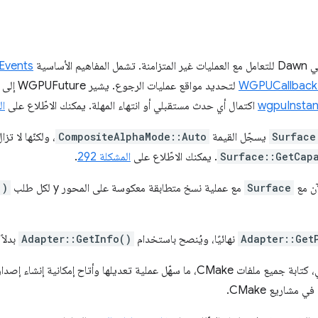
Events
WGPUCallbac
لتحديد مو
wgpuInsta
اكتمال أي حدث مستقبلي أو انتهاء المهلة. يمكنك الاطّلاع على
الم
Surface
يسجّل القيمة
CompositeAlphaMode::Auto
، ولكنّها لا ت
Surface::GetCap
. يمكنك الاطّلاع على
المشكلة 292
.
Surface
مع عملية نسخ متطابقة معكوسة على المحور y لكل طلب
()
Adapter::Get
نهائيًا، ويُنصح باستخدام
Adapter::GetInfo()
بدلاً 