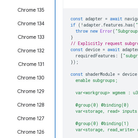
Chrome 135
const
adapter
=
await
navig
‫Chrome 134
if
(
!
adapter
.
features
.
has
(
throw
new
Error
(
"Subgroup
‫Chrome 133
}
// Explicitly request subgr
const
device
=
await
adapte
‫Chrome 132
requiredFeatures
:
[
"subg
});
Chrome 131
const
shaderModule
=
device
Chrome 130
  enable subgroups;
Chrome 129
  var<workgroup> wgmem : u
‫Chrome 128
  @group(0) @binding(0)
  var<storage, read> inputs
Chrome 127
  @group(0) @binding(1)
  var<storage, read_write> 
Chrome 126