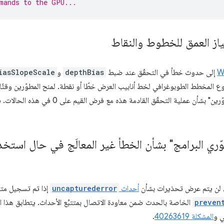
mands to the GPU...
از العمق للخطوط والنقاط
إلى حدوث خطأ في التحقّق عند ضبط
depthBias
و
iasSlopeScale
 المخطط الطوبوغرافي لخط أنابيب العرض خطًا أو نقطة. لمنح المطوّرين وقتًا ك
ة التحقّق القادمة هذه مع فرض القيم على 0 في هذه الحالات. يمكنك الاطّلاع على
 البرامج" بشأن الخطأ غير المعالَج في حال استخدام vent
أحداث
uncapturederror
إذا تم تسجيل متتب
preven
الخاصة بالحدث ضمن معاودة الاتصال بمتتبِّع الأحداث. يتطابق هذا 
المشكلة 40263619
.