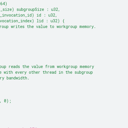
(64)
p_size) subgroupSize : u32,
_invocation_id) id : u32,
vocation_index) lid : u32) {
roup writes the value to workgroup memory.
oup reads the value from workgroup memory
e with every other thread in the subgroup
ry bandwidth.
, 0);