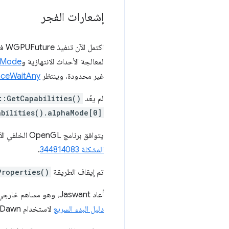
إشعارات الفجر
اكتمل الآن تنفيذ WGPUFuture في Dawn للتعامل مع العمليات غير المتزامنة. تشمل المفاهيم الأساسية
لمعالجة الأحداث الانتهازية و
kMode
غير محدودة، وينتظر
nceWaitAny
لم يعُد
::GetCapabilities()
abilities().alphaMode[0]
يتوافق برنامج OpenGL الخلفي الآن مع
المشكلة 344814083
.
تم إيقاف الطريقة
Properties()
أعاد Jaswant، وهو مساهم خارجي، كتابة جميع ملفات CMake، ما سهّل عملية تعديلها وأتاح إمكانية إنشاء إصدارات مسبقة. يمكنك الاطّلاع على
دليل البدء السريع
لاستخدام Dawn في مشاريع CMake.