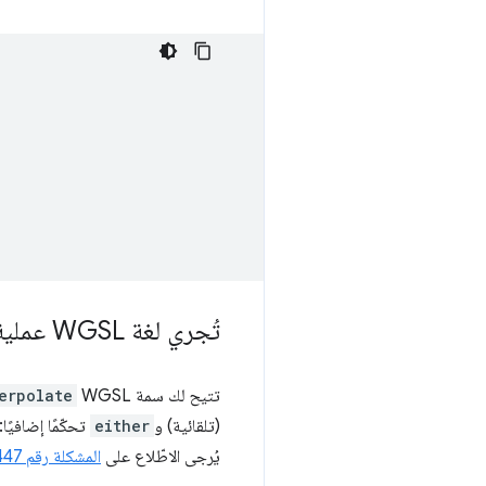
تُجري لغة WGSL عملية استيفاء العيّنات أولاً، ثم
تتيح لك سمة WGSL
erpolate
(تلقائية) و
either
تحكّمًا إضافيً
يُرجى الاطّلاع على
المشكلة رقم 340278447