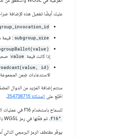
الفرعية في WGSL والتحقّق من حدود
عليك أيضًا تفعيل هذه الإضافة صراحةً في رمز 
group_invocation_id
subgroup_size
: قيمة 
bgroupBallot(value)
إذا كانت قيمة
value
صحيحة له
roadcast(value, id)
الاستدعاءات ضِمن المجموعة
ستتم إضافة المزيد من الدوال المضم
اطّلِع على
المشكلة 354738715
.
للسماح باستخدام f16 في عمليات المجموعات الفرعية، اطلب
f16"
، ثم فعِّلها في رمز WGSL باستخدام
يوفّر مقتطف الرمز البرمجي التالي أ