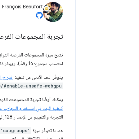
François Beaufort
تجربة المجموعات الفرع
احتساب مجموع 16 رقمًا). ويوفر ذلك شكلاً عالي الكفاءة من مشاركة البيانات بين سلاسل التعليمات.
يتوفّر الحد الأدنى من تنفيذ
اقتراح 
s/#enable-unsafe-webgpu
يمكنك أيضًا تجربة المجموعات الف
كيفية البدء في استخدام التجارب ال
التجربة والتقييم من الإصدار 128 إلى 131 من Chrome (وتنتهي في 19 فبراير 2025). اطّلِع على
عندما تتوفّر ميزة
"subgroups"