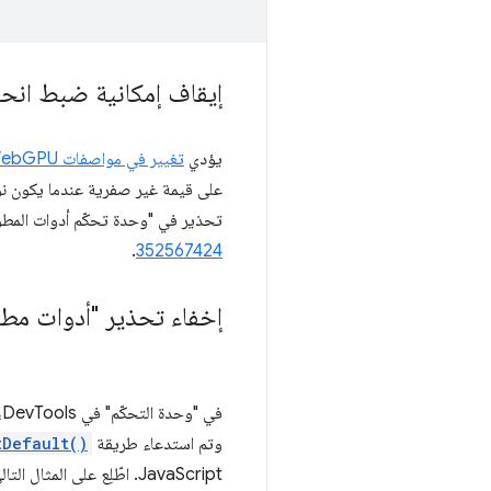
إيقاف إمكانية ضبط انحي
يؤدي
تغيير في مواصفات WebGPU
على قيمة غير صفرية عندما يكون نوع
تحذير في "وحدة تحكّم أدوات المطوّرين" بشأن عملي
.
352567424
إخفاء تحذير "أدوات مطوّري
في "وحدة التحكّم" في DevTools، لن يتم عرض تحذيرات بشأن
وتم استدعاء طريقة
tDefault()
JavaScript. اطّلِع على المثال التالي و