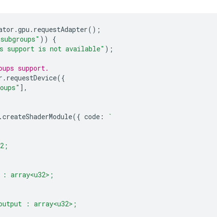
ator
.
gpu
.
requestAdapter
();
"subgroups"
))
{
s support is not available"
);
oups support.
r
.
requestDevice
({
roups"
],
.
createShaderModule
({
code
:
`
32;
 : array<u32>;
output : array<u32>;