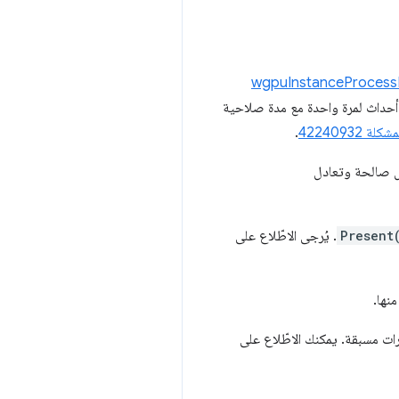
wgpuInstanceProcess
اقع عمليات الرجوع. يشير WGPUFuture إلى أحداث لمرة واحدة مع مدة صلاحية
شكلة 42240932
.
زال صالحة وتعادل
Present
. يُرجى الاطّلاع على
منها.