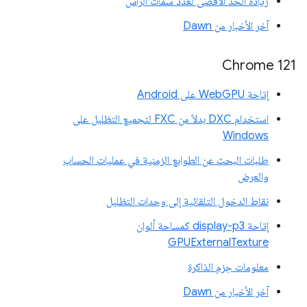
زيادة الحدّ الأقصى لعدد سمات الرأس
آخر الأخبار من Dawn
Chrome 121
إتاحة WebGPU على Android
استخدام DXC بدلاً من FXC لتجميع التظليل على
Windows
طلبات البحث عن الطوابع الزمنية في عمليات الحساب
والعرض
نقاط الدخول التلقائية إلى وحدات التظليل
إتاحة display-p3 كمساحة ألوان
GPUExternalTexture
معلومات حِزم الذاكرة
آخر الأخبار من Dawn