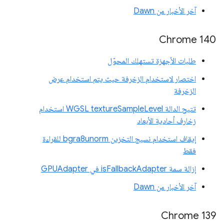
آخر الأخبار من Dawn
Chrome 140
طلبات الأجهزة تستهلك المحوّل
اختصار لاستخدام الزخرفة حيث يتم استخدام عرض
الزخرفة
تتيح الدالة WGSL textureSampleLevel استخدام
زخارف أحادية الأبعاد
إيقاف استخدام نسيج التخزين bgra8unorm للقراءة
فقط
إزالة سمة isFallbackAdapter في GPUAdapter
آخر الأخبار من Dawn
‫Chrome 139