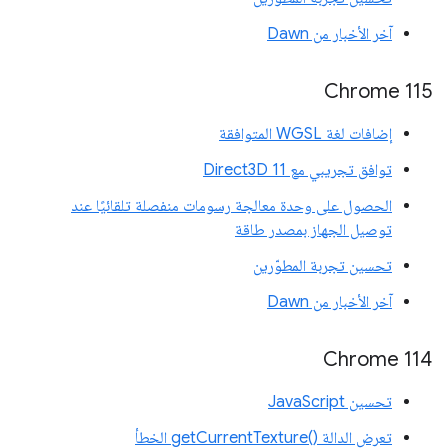
آخر الأخبار من Dawn
Chrome 115
إضافات لغة WGSL المتوافقة
توافق تجريبي مع Direct3D 11
الحصول على وحدة معالجة رسومات منفصلة تلقائيًا عند
توصيل الجهاز بمصدر طاقة
تحسين تجربة المطوّرين
آخر الأخبار من Dawn
‫Chrome 114
تحسين JavaScript
تعرض الدالة getCurrentTexture()‎ الخطأ