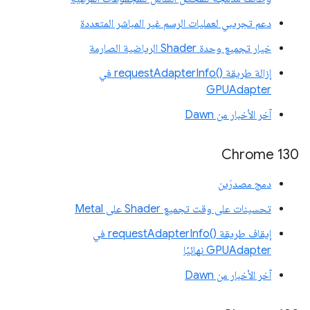
دعم تجريبي لعمليات الرسم غير المباشر المتعددة
خيار تجميع وحدة Shader الرياضية الصارمة
إزالة طريقة requestAdapterInfo()‎ في
GPUAdapter
آخر الأخبار من Dawn
Chrome 130
دمج مصدرَين
تحسينات على وقت تجميع Shader على Metal
إيقاف طريقة requestAdapterInfo()‎ في
GPUAdapter نهائيًا
آخر الأخبار من Dawn