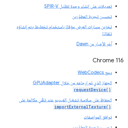
تعديلات على إنشاء وحدة تظليل SPIR-V
تحسين تجربة المطوّرين
تخزين مسارات العرض مؤقتًا باستخدام تخطيط يتم إنشاؤه
تلقائيًا
آخر الأخبار من Dawn
Chrome 116
دمج WebCodecs
الجهاز الذي تم إرجاعه من خلال GPUAdapter
requestDevice()
الحفاظ على سلاسة تشغيل الفيديو عند تلقّي مكالمة على
importExternalTexture()
توافق المواصفات
تحسين تجربة المطوّرين