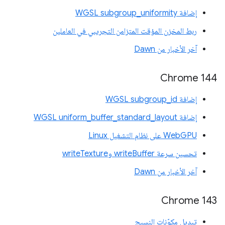
إضافة WGSL subgroup_uniformity
ربط المخزن المؤقت المتزامن التجريبي في العاملين
آخر الأخبار من Dawn
‫Chrome 144
إضافة WGSL subgroup_id
إضافة WGSL uniform_buffer_standard_layout
WebGPU على نظام التشغيل Linux
تحسين سرعة writeBuffer وwriteTexture
آخر الأخبار من Dawn
Chrome 143
تبديل مكوّنات النسيج