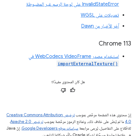
InvalidStateError على لوحة الرسم غير المضبوطة
تعديلات على WGSL
آخر الأخبار من Dawn
Chrome 113
استخدام مصدر WebCodecs VideoFrame في
importExternalTexture()
هل كان المحتوى مفيدًا؟
إنّ محتوى هذه الصفحة مرخّص بموجب
ترخيص Creative Commons Attribution
4.0‏
ما لم يُنصّ على خلاف ذلك، ونماذج الرموز مرخّصة بموجب
ترخيص Apache 2.0‏
.
للاطّلاع على التفاصيل، يُرجى مراجعة
سياسات موقع Google Developers‏
. إنّ Java
هي علامة تجارية مسجَّلة لشركة Oracle و/أو شركائها التابعين.