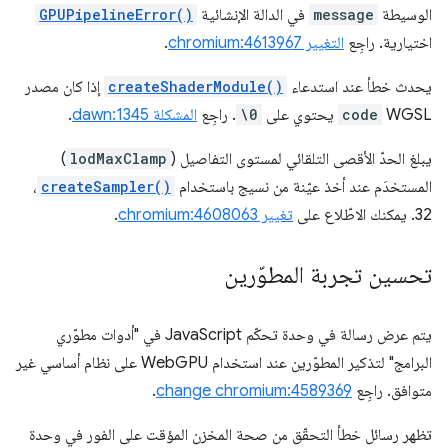
الوسيطة
message
في الدالة الإنشائية
GPUPipelineError()
اختيارية. راجِع
التغيير chromium:4613967
.
يحدث خطأ عند استدعاء
createShaderModule()
إذا كان مصدر
WGSL
code
يحتوي على
\0
. راجِع
المشكلة dawn:1345
.
يبلغ الحدّ الأقصى التلقائي لمستوى التفاصيل (
lodMaxClamp
)
المستخدَم عند أخذ عيّنة من نسيج باستخدام
createSampler()
،
32. يمكنك الاطّلاع على
تغيير chromium:4608063
.
تحسين تجربة المطوّرين
يتم عرض رسالة في وحدة تحكّم JavaScript في "أدوات مطوّري
البرامج" لتذكير المطوّرين عند استخدام WebGPU على نظام أساسي غير
متوافق. راجِع
change chromium:4589369
.
تظهر رسائل خطأ التحقّق من صحة المخزن المؤقت على الفور في وحدة