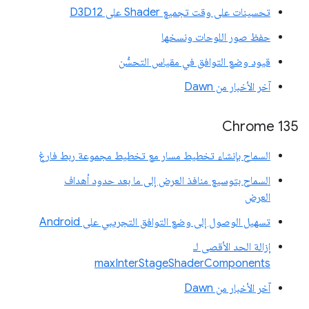
تحسينات على وقت تجميع Shader على D3D12
حفظ صور اللوحات ونسخها
قيود وضع التوافق في مقياس التحسُّن
آخر الأخبار من Dawn
Chrome 135
السماح بإنشاء تخطيط مسار مع تخطيط مجموعة ربط فارغ
السماح بتوسيع منافذ العرض إلى ما بعد حدود أهداف
العرض
تسهيل الوصول إلى وضع التوافق التجريبي على Android
إزالة الحد الأقصى لـ
maxInterStageShaderComponents
آخر الأخبار من Dawn