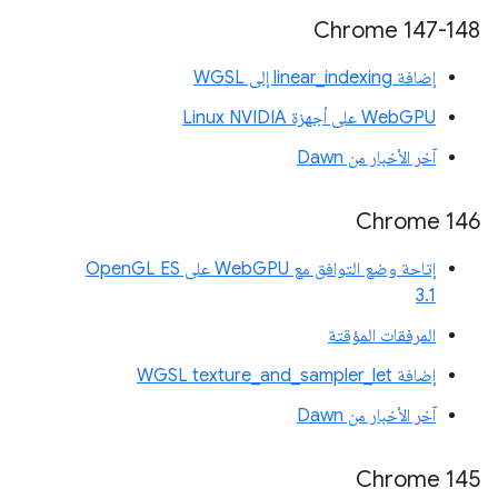
Chrome 147-148
إضافة linear_indexing إلى WGSL
WebGPU على أجهزة Linux NVIDIA
آخر الأخبار من Dawn
‫Chrome 146
إتاحة وضع التوافق مع WebGPU على OpenGL ES
3.1
المرفقات المؤقتة
إضافة WGSL texture_and_sampler_let
آخر الأخبار من Dawn
Chrome 145