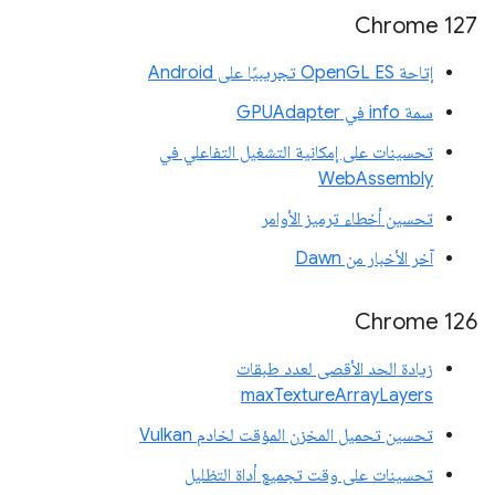
Chrome 127
إتاحة OpenGL ES تجريبيًا على Android
سمة info في GPUAdapter
تحسينات على إمكانية التشغيل التفاعلي في
WebAssembly
تحسين أخطاء ترميز الأوامر
آخر الأخبار من Dawn
Chrome 126
زيادة الحد الأقصى لعدد طبقات
maxTextureArrayLayers
تحسين تحميل المخزن المؤقت لخادم Vulkan
تحسينات على وقت تجميع أداة التظليل