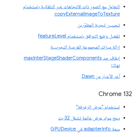
التعامل مع الصور ذات الاتجاهات غير التلقائية باستخدام
copyExternalImageToTexture
تحسين تجربة المطوّرين
تفعيل وضع التوافق باستخدام featureLevel
إزالة ميزات المجموعة الفرعية التجريبية
إيقاف حد maxInterStageShaderComponents
نهائيًا
آخر الأخبار من Dawn
‫Chrome 132
استخدام "عرض الزخرفة"
دمج مواد عرض عائمة تشغل 32 بت
سمة adapterInfo في GPUDevice