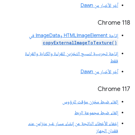
آخر الأخبار من Dawn
‫Chrome 118
إتاحة HTMLImageElement وImageData في
copyExternalImageToTexture()
إتاحة تجريبية لنسيج التخزين للقراءة والكتابة والقراءة
فقط
آخر الأخبار من Dawn
‫Chrome 117
إلغاء ضبط مخزن مؤقت للرؤوس
إلغاء ضبط مجموعة الربط
إخفاء الأخطاء الناتجة عن إنشاء مسار غير متزامن عند
فقدان الجهاز