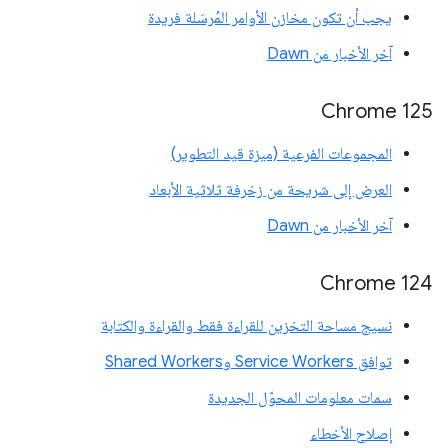
يجب أن تكون مخازن الأوامر المُرسَلة فريدة
آخر الأخبار من Dawn
‫Chrome 125
المجموعات الفرعية (ميزة قيد التطوير)
العرض إلى شريحة من زخرفة ثلاثية الأبعاد
آخر الأخبار من Dawn
Chrome 124
نسيج مساحة التخزين للقراءة فقط والقراءة والكتابة
توافق Service Workers وShared Workers
سمات معلومات المحوّل الجديدة
إصلاح الأخطاء