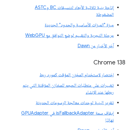
إتاحة بنية ثلاثية الأبعاد لتنسيقات BC وASTC
المضغوطة
ميزة "الميزات الأساسية والحدود" الجديدة
مرحلة التجربة والتقييم لوضع التوافق مع WebGPU
آخر الأخبار من Dawn
‫Chrome 138
اختصار لاستخدام المخزن المؤقت كمورد ربط
تغييرات على متطلبات الحجم للمخازن المؤقتة التي يتم
ربطها عند الإنشاء
تقرير البنية لوحدات معالجة الرسومات الحديثة
إيقاف سمة isFallbackAdapter في GPUAdapter
نهائيًا