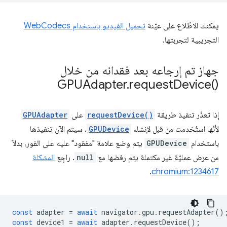
يمكنك الاطّلاع على عيّنة
تحميل الفيديو باستخدام WebCodecs
التجريبية لتجربتها.
جهاز تم إرجاعه بعد فقدانه من خلال
GPUAdapter
.
request
Device(
)‎
إذا تعذّر تنفيذ طريقة
requestDevice()
على
GPUAdapter
لأنّها استُخدمت من قبل لإنشاء
GPUDevice
، سيتم الآن تنفيذها
باستخدام
GPUDevice
يتم وضع علامة "مفقود" عليه على الفور، بدلاً
من عرض عمليّة غير مكتملة يتم رفضها مع
null
. راجِع
المشكلة
.
chromium:1234617
const
adapter
=
await
navigator
.
gpu
.
requestAdapter
()
const
device1
=
await
adapter
.
requestDevice
();