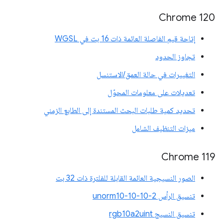
‫Chrome 120
إتاحة قيم الفاصلة العائمة ذات 16 بت في WGSL
تجاوز الحدود
التغييرات في حالة العمق/الاستنسل
تعديلات على معلومات المحوّل
تحديد كمية طلبات البحث المستندة إلى الطابع الزمني
ميزات التنظيف الشامل
‫Chrome 119
الصور النسيجية العائمة القابلة للفلترة ذات 32 بت
تنسيق الرأس unorm10-10-10-2
تنسيق النسيج rgb10a2uint