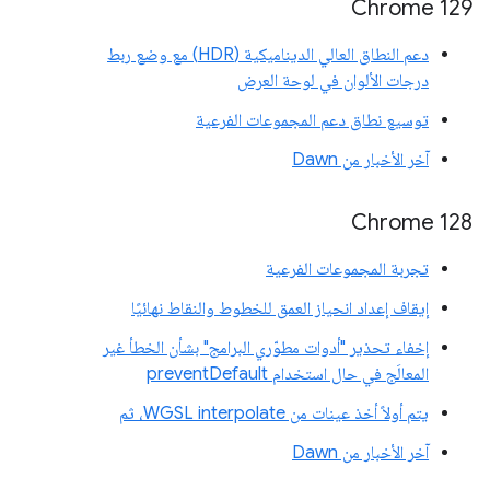
Chrome 129
دعم النطاق العالي الديناميكية (HDR) مع وضع ربط
درجات الألوان في لوحة العرض
توسيع نطاق دعم المجموعات الفرعية
آخر الأخبار من Dawn
‫Chrome 128
تجربة المجموعات الفرعية
إيقاف إعداد انحياز العمق للخطوط والنقاط نهائيًا
إخفاء تحذير "أدوات مطوّري البرامج" بشأن الخطأ غير
المعالَج في حال استخدام preventDefault
يتم أولاً أخذ عينات من WGSL interpolate، ثم
آخر الأخبار من Dawn