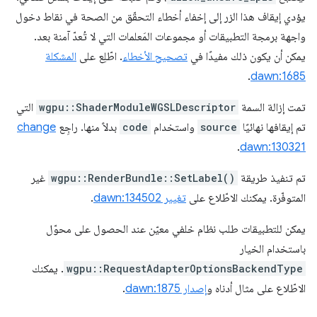
يؤدي إيقاف هذا الزر إلى إخفاء أخطاء التحقّق من الصحة في نقاط دخول
واجهة برمجة التطبيقات أو مجموعات المَعلمات التي لا تُعدّ آمنة بعد.
يمكن أن يكون ذلك مفيدًا في
تصحيح الأخطاء
. اطّلِع على
المشكلة
.
dawn:1685
تمت إزالة السمة
wgpu::ShaderModuleWGSLDescriptor
التي
تم إيقافها نهائيًا
source
واستخدام
code
بدلاً منها. راجِع
change
.
dawn:130321
تم تنفيذ طريقة
wgpu::RenderBundle::SetLabel()
غير
المتوفّرة. يمكنك الاطّلاع على
تغيير dawn:134502
.
يمكن للتطبيقات طلب نظام خلفي معيّن عند الحصول على محوّل
باستخدام الخيار
wgpu::RequestAdapterOptionsBackendType
. يمكنك
الاطّلاع على مثال أدناه و
إصدار dawn:1875
.