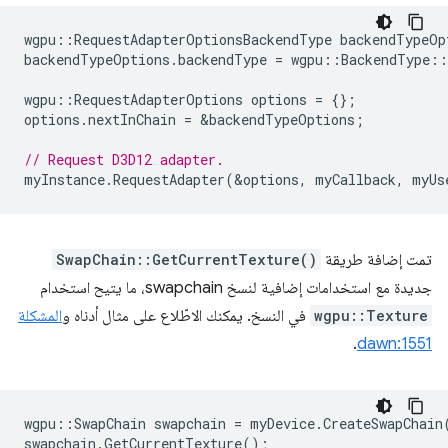
wgpu
::
RequestAdapterOptionsBackendType
backendTypeOp
backendTypeOptions
.
backendType
=
wgpu
::
BackendType
::
wgpu
::
RequestAdapterOptions
options
=
{};
options
.
nextInChain
=
&
backendTypeOptions
;
// Request D3D12 adapter.
myInstance
.
RequestAdapter
(
&
options
,
myCallback
,
myUs
تمت إضافة طريقة
SwapChain::GetCurrentTexture()
جديدة مع استخدامات إضافية لنسخ swapchain، ما يتيح استخدام
wgpu::Texture
في النسخ. يمكنك الاطّلاع على مثال أدناه و
المشكلة
.
dawn:1551
wgpu
::
SwapChain
swapchain
=
myDevice
.
CreateSwapChain
swapchain
.
GetCurrentTexture
();