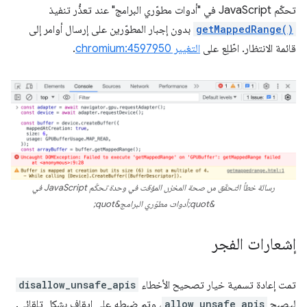
تحكّم JavaScript في "أدوات مطوّري البرامج" عند تعذُّر تنفيذ
getMappedRange()
بدون إجبار المطوّرين على إرسال أوامر إلى
قائمة الانتظار. اطّلِع على
التغيير chromium:4597950
.
رسالة خطأ التحقّق من صحة المخزن المؤقت في وحدة تحكّم JavaScript في
&quot;أدوات مطوّري البرامج&quot;
إشعارات الفجر
تمت إعادة تسمية خيار تصحيح الأخطاء
disallow_unsafe_apis
ليصبح
allow_unsafe_apis
، وتم ضبطه على إيقاف بشكل تلقائي.