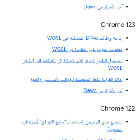
آخر الأخبار من Dawn
Chrome 123
إتاحة وظائف DP4a المضمّنة في WGSL
مَعلمات المؤشر غير المقيدة في WGSL
التجميل اللغوي لبنية إلغاء الإشارة إلى العناصر المركّبة في
WGSL
حالة القراءة فقط المنفصلة لجوانب الاستنسل والعمق
آخر الأخبار من Dawn
‫Chrome 122
توسيع مدى الوصول باستخدام "وضع التوافق" (ميزة قيد
التطوير)