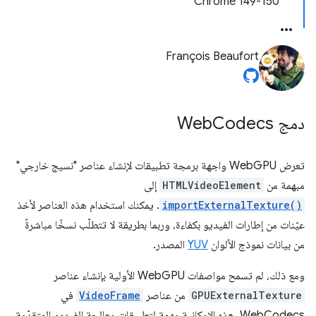
‫Chrome 149-150
François Beaufort
دمج Web
Codecs
تعرض WebGPU واجهة برمجة تطبيقات لإنشاء عناصر "نسيج خارجي"
مبهمة من
HTMLVideoElement
إلى
importExternalTexture()
. يمكنك استخدام هذه العناصر لأخذ
عيّنات من إطارات الفيديو بكفاءة، وربما بطريقة لا تتطلّب نسخًا مباشرةً
من بيانات نموذج الألوان
YUV
المصدر.
ومع ذلك، لم تسمح مواصفات WebGPU الأولية بإنشاء عناصر
GPUExternalTexture
من عناصر
VideoFrame
في
WebCodecs. هذه الإمكانية مهمة لتطبيقات معالجة الفيديو المتقدّمة