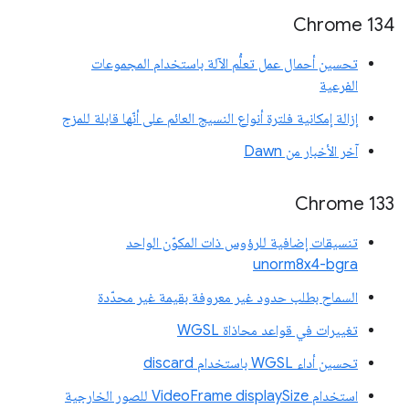
‫Chrome 134
تحسين أحمال عمل تعلُّم الآلة باستخدام المجموعات
الفرعية
إزالة إمكانية فلترة أنواع النسيج العائم على أنّها قابلة للمزج
آخر الأخبار من Dawn
‫Chrome 133
تنسيقات إضافية للرؤوس ذات المكوّن الواحد
unorm8x4-bgra
السماح بطلب حدود غير معروفة بقيمة غير محدّدة
تغييرات في قواعد محاذاة WGSL
تحسين أداء WGSL باستخدام discard
استخدام VideoFrame displaySize للصور الخارجية