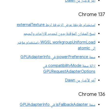
آخر الأخبار من Dawn
‫Chrome 137
استخدام طريقة عرض الزخرفة لربط externalTexture
نسخ المخازن المؤقتة بدون تحديد الإزاحات والحجم
‫WGSL workgroupUniformLoad باستخدام مؤشر
إلى atomic
سمة powerPreference في GPUAdapterInfo
إزالة سمة compatibilityMode في
GPURequestAdapterOptions
آخر الأخبار من Dawn
Chrome 136
سمة isFallbackAdapter في GPUAdapterInfo