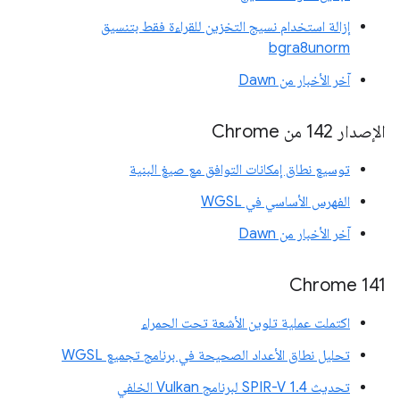
إزالة استخدام نسيج التخزين للقراءة فقط بتنسيق
bgra8unorm
آخر الأخبار من Dawn
الإصدار 142 من Chrome
توسيع نطاق إمكانات التوافق مع صيغ البنية
الفهرس الأساسي في WGSL
آخر الأخبار من Dawn
‫Chrome 141
اكتملت عملية تلوين الأشعة تحت الحمراء
تحليل نطاق الأعداد الصحيحة في برنامج تجميع WGSL
تحديث SPIR-V 1.4 لبرنامج Vulkan الخلفي