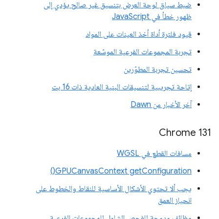
ضبط سياق لوحة العرض بتنسيق غير صالح يؤدي إلى
ظهور خطأ في JavaScript
قيود فلترة أداة أخذ العينات على المواد
تجربة المجموعات الفرعية الموسّعة
تحسين تجربة المطوّرين
إتاحة تجريبية لتنسيقات البنية العادية ذات 16 بت
آخر الأخبار من Dawn
Chrome 131
مسافات القطع في WGSL
GPUCanvasContext getConfiguration()
يجب ألا تحتوي الأشكال الأساسية للنقاط والخطوط على
انحياز العمق
وظائف مدمجة للفحص الشامل للمجموعات الفرعية