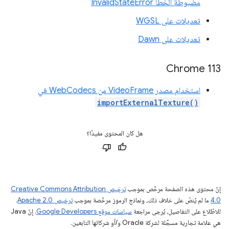
مضبوطة الخطأ InvalidStateError
تعديلات على WGSL
تعديلات على Dawn
Chrome 113
استخدام مصدر VideoFrame من WebCodecs في
importExternalTexture()
هل كان المحتوى مفيدًا؟
إنّ محتوى هذه الصفحة مرخّص بموجب
ترخيص Creative Commons Attribution
4.0‏
ما لم يُنصّ على خلاف ذلك، ونماذج الرموز مرخّصة بموجب
ترخيص Apache 2.0‏
.
للاطّلاع على التفاصيل، يُرجى مراجعة
سياسات موقع Google Developers‏
. إنّ Java
هي علامة تجارية مسجَّلة لشركة Oracle و/أو شركائها التابعين.