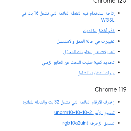
Chrome 120
إتاحة استخدام قيم النقطة العائمة التي تشغل 16 بت في
WGSL
قدّم أفضل ما لديك
تغييرات في حالة العمق والاستنسل
تعديلات على معلومات المحوّل
تحديد كمية طلبات البحث عن الطابع الزمني
ميزات التنظيف الشامل
Chrome 119
زخارف الأرقام العائمة التي تشغل 32 بت والقابلة للفلترة
تنسيق الرأس unorm10-10-10-2
تنسيق الزخرفة rgb10a2uint