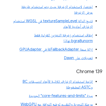
اختصار لاستخدام الزخرفة حيث يتم استخدام طريقة
عرض الزخرفة
تتيح الدالة textureSampleLevel في WGSL استخدام
الزخارف أحادية الأبعاد
إيقاف استخدام زخرفة التخزين للقراءة فقط
bgra8unorm نهائيًا
إزالة سمة isFallbackAdapter في GPUAdapter
تعديلات على Dawn
Chrome 139
إتاحة استخدام الزخارف ثلاثية الأبعاد لتنسيقات BC
وASTC المضغوطة
ميزة "core-features-and-limits" الجديدة
مرحلة التجربة والتقييم لوضع التوافق مع WebGPU