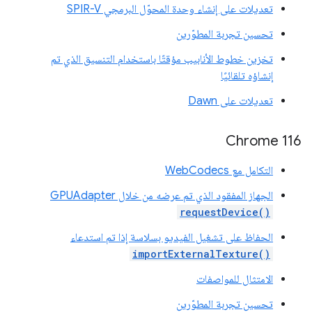
تعديلات على إنشاء وحدة المحوّل البرمجي SPIR-V
تحسين تجربة المطوّرين
تخزين خطوط الأنابيب مؤقتًا باستخدام التنسيق الذي تم
إنشاؤه تلقائيًا
تعديلات على Dawn
Chrome 116
التكامل مع WebCodecs
الجهاز المفقود الذي تم عرضه من خلال GPUAdapter
requestDevice()
الحفاظ على تشغيل الفيديو بسلاسة إذا تم استدعاء
importExternalTexture()
الامتثال للمواصفات
تحسين تجربة المطوّرين