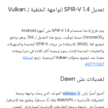
تعديل SPIR-V 1
4 للواجهة الخلفية لـ Vulkan
.
يتم طرح إتاحة استخدام SPIR-V 1.4 على أجهزة Android
وChromeOS حيثما توفّرت. يتيح هذا التعديل لـ Tint، وهو برنامج
تجميع لغة WGSL، الاستفادة من ميزات SPIR-V الجديدة والتسهيلات
والتعليمات الجديدة لإنشاء رموز برمجية أكثر كفاءة في سيناريوهات
معيّنة عند تجميع محوّلات Vulkan البرمجية. راجِع
المشكلة
.
427717267
تعديلات على Dawn
أصبح أخيرًا رأس
webgpu.h
الموحّد، الذي يحدّد واجهة برمجة
التطبيقات الأساسية لـ WebGPU بلغة C، مستقرًا. ينطبق هذا الاستقرار
تحديدًا على واجهة برمجة التطبيقات الأساسية المحدّدة في المصدر