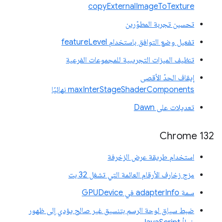
copyExternalImageToTexture
تحسين تجربة المطوّرين
تفعيل وضع التوافق باستخدام featureLevel
تنظيف الميزات التجريبية للمجموعات الفرعية
إيقاف الحدّ الأقصى
maxInterStageShaderComponents نهائيًا
تعديلات على Dawn
Chrome 132
استخدام طريقة عرض الزخرفة
مزج زخارف الأرقام العائمة التي تشغل 32 بت
سمة adapterInfo في GPUDevice
ضبط سياق لوحة الرسم بتنسيق غير صالح يؤدي إلى ظهور