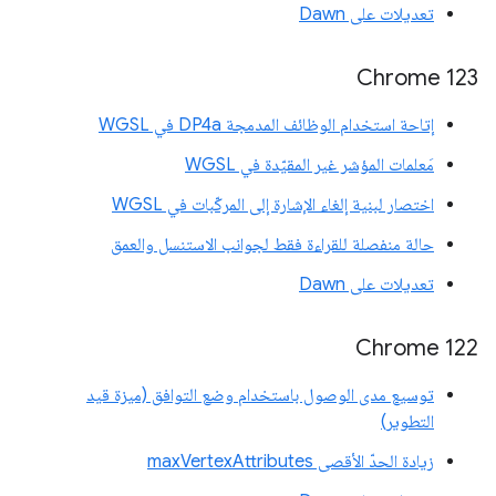
تعديلات على Dawn
Chrome 123
إتاحة استخدام الوظائف المدمجة DP4a في WGSL
مَعلمات المؤشر غير المقيّدة في WGSL
اختصار لبنية إلغاء الإشارة إلى المركّبات في WGSL
حالة منفصلة للقراءة فقط لجوانب الاستنسل والعمق
تعديلات على Dawn
Chrome 122
توسيع مدى الوصول باستخدام وضع التوافق (ميزة قيد
التطوير)
زيادة الحدّ الأقصى maxVertexAttributes