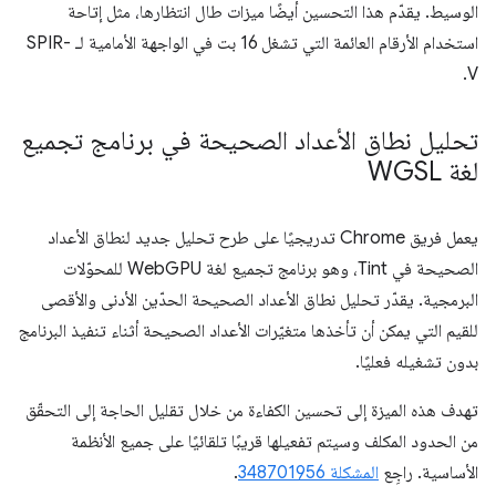
الوسيط. يقدّم هذا التحسين أيضًا ميزات طال انتظارها، مثل إتاحة
استخدام الأرقام العائمة التي تشغل 16 بت في الواجهة الأمامية لـ SPIR-
V.
تحليل نطاق الأعداد الصحيحة في برنامج تجميع
لغة WGSL
يعمل فريق Chrome تدريجيًا على طرح تحليل جديد لنطاق الأعداد
الصحيحة في Tint، وهو برنامج تجميع لغة WebGPU للمحوّلات
البرمجية. يقدّر تحليل نطاق الأعداد الصحيحة الحدّين الأدنى والأقصى
للقيم التي يمكن أن تأخذها متغيّرات الأعداد الصحيحة أثناء تنفيذ البرنامج
بدون تشغيله فعليًا.
تهدف هذه الميزة إلى تحسين الكفاءة من خلال تقليل الحاجة إلى التحقّق
من الحدود المكلف وسيتم تفعيلها قريبًا تلقائيًا على جميع الأنظمة
الأساسية. راجِع
المشكلة 348701956
.