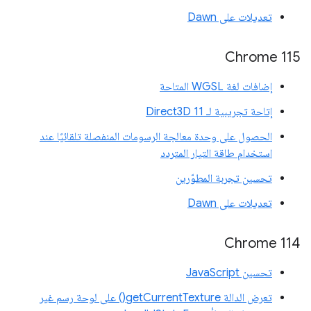
تعديلات على Dawn
Chrome 115
إضافات لغة WGSL المتاحة
إتاحة تجريبية لـ Direct3D 11
الحصول على وحدة معالجة الرسومات المنفصلة تلقائيًا عند
استخدام طاقة التيار المتردد
تحسين تجربة المطوّرين
تعديلات على Dawn
Chrome 114
تحسين JavaScript
تعرض الدالة getCurrentTexture() على لوحة رسم غير