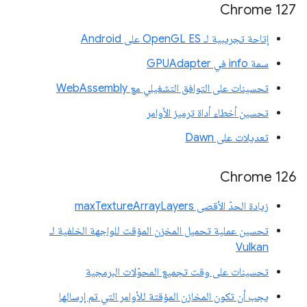
Chrome 127
إتاحة تجريبية لـ OpenGL ES على Android
سمة info في GPUAdapter
تحسينات على التوافق التشغيلي مع WebAssembly
تحسين أخطاء أداة ترميز الأوامر
تعديلات على Dawn
Chrome 126
زيادة الحدّ الأقصى maxTextureArrayLayers
تحسين عملية تحميل المخزن المؤقت للواجهة الخلفية لـ
Vulkan
تحسينات على وقت تجميع المحوّلات البرمجية
يجب أن تكون المخازن المؤقتة للأوامر التي تم إرسالها