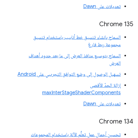
تعديلات على Dawn
Chrome 135
السماح بإنشاء تنسيق خط أنابيب باستخدام تنسيق
مجموعة ربط فارغ
السماح بتوسيع منافذ العرض إلى ما بعد حدود أهداف
العرض
تسهيل الوصول إلى وضع التوافق التجريبي على Android
إزالة الحدّ الأقصى
maxInterStageShaderComponents
تعديلات على Dawn
Chrome 134
تحسين أحمال عمل تعلُّم الآلة باستخدام المجموعات