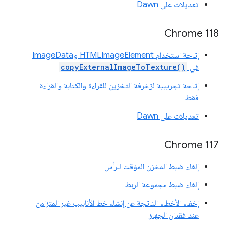
تعديلات على Dawn
Chrome 118
إتاحة استخدام HTMLImageElement وImageData
في
copyExternalImageToTexture()
إتاحة تجريبية لزخرفة التخزين للقراءة والكتابة والقراءة
فقط
تعديلات على Dawn
Chrome 117
إلغاء ضبط المخزن المؤقت للرأس
إلغاء ضبط مجموعة الربط
إخفاء الأخطاء الناتجة عن إنشاء خط الأنابيب غير المتزامن
عند فقدان الجهاز