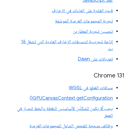
خطأ JavaScript
قيود الفلترة على العيّنات في الزخارف
تجربة المجموعات الفرعية الموسّعة
تحسين تجربة المطوّرين
إتاحة تجريبية لتنسيقات الزخارف العادية التي تشغل 16
بت
تعديلات على Dawn
Chrome 131
مسافات القطع في WGSL
‫GPUCanvasContext getConfiguration()
يجب ألا يكون للشكلَين الأساسيَين النقطة والخط انحياز في
العمق
وظائف مدمجة للفحص الشامل للمجموعات الفرعية