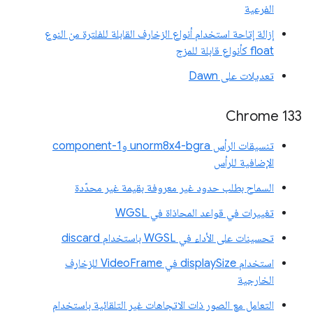
الفرعية
إزالة إتاحة استخدام أنواع الزخارف القابلة للفلترة من النوع
float كأنواع قابلة للمزج
تعديلات على Dawn
Chrome 133
تنسيقات الرأس unorm8x4-bgra و1-component
الإضافية للرأس
السماح بطلب حدود غير معروفة بقيمة غير محدّدة
تغييرات في قواعد المحاذاة في WGSL
تحسينات على الأداء في WGSL باستخدام discard
استخدام displaySize في VideoFrame للزخارف
الخارجية
التعامل مع الصور ذات الاتجاهات غير التلقائية باستخدام