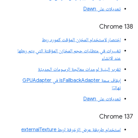
تعديلات على Dawn
Chrome 138
اختصار لاستخدام المخزن المؤقت كمورد ربط
تغييرات في متطلبات حجم المخازن المؤقتة التي يتم ربطها
عند الإنشاء
تقرير البنية لوحدات معالجة الرسومات الحديثة
إيقاف سمة isFallbackAdapter في GPUAdapter
نهائيًا
تعديلات على Dawn
Chrome 137
استخدام طريقة عرض الزخرفة لربط externalTexture