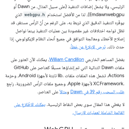
الرئيسي، ولا يشمل إضافات التنفيذ (على سبيل المثال، من Dawn أو
Emdawnwebgpu)، لذا من الأفضل استخدام
webgpu.h
الذي
يوفّره التنفيذ الدقيق الذي تربط به. على الرغم من أنّ الرأس مستقر، قد
تظل تواجه اختلافات غير مقصودة بين عمليات التنفيذ بينما نواصل
إصلاح الأخطاء ومعالجة التوافق في جميع أنحاء النظام الإيكولوجي. إذا
حدث ذلك،
يُرجى الإبلاغ عن خطأ
.
بفضل المساهم الخارجي
William Candillon
، يمكنك الآن العثور على
ملفات Dawn الثنائية التي تم إنشاؤها مسبقًا كعناصر على GitHub
Actions. تشمل هذه الملفات ملفات .lib ثابتة لأجهزة Android، وحزمة
.XCFramework لأجهزة Apple، وجميع ملفات الرأس الضرورية. راجِع
طلب السحب رقم 39 في Dawn
و
مثالاً
على العناصر.
لا يغطي هذا المقال سوى بعض النقاط الرئيسية.
يمكنك الاطّلاع على
القائمة الشاملة لعمليات الإرسال.