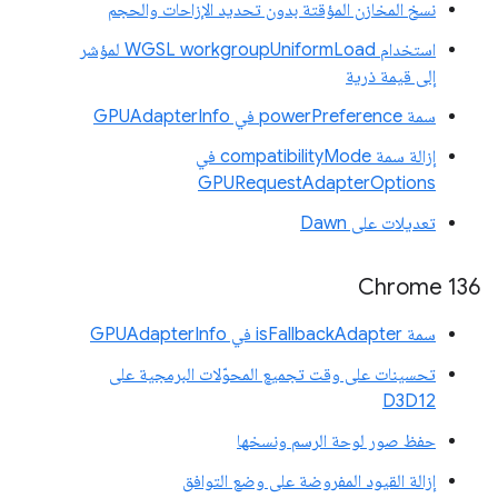
نسخ المخازن المؤقتة بدون تحديد الإزاحات والحجم
استخدام WGSL workgroupUniformLoad لمؤشر
إلى قيمة ذرية
سمة powerPreference في GPUAdapterInfo
إزالة سمة compatibilityMode في
GPURequestAdapterOptions
تعديلات على Dawn
Chrome 136
سمة isFallbackAdapter في GPUAdapterInfo
تحسينات على وقت تجميع المحوّلات البرمجية على
D3D12
حفظ صور لوحة الرسم ونسخها
إزالة القيود المفروضة على وضع التوافق