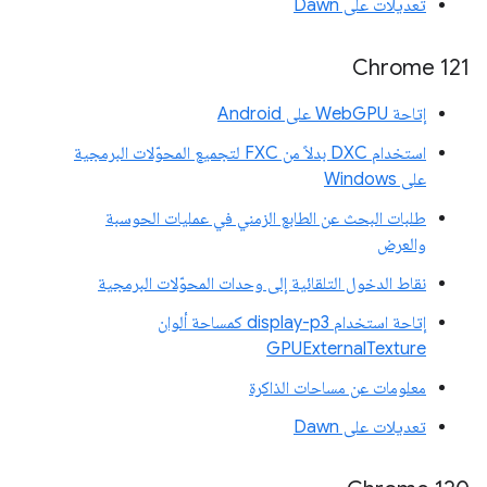
تعديلات على Dawn
Chrome 121
إتاحة WebGPU على Android
استخدام DXC بدلاً من FXC لتجميع المحوّلات البرمجية
على Windows
طلبات البحث عن الطابع الزمني في عمليات الحوسبة
والعرض
نقاط الدخول التلقائية إلى وحدات المحوّلات البرمجية
إتاحة استخدام display-p3 كمساحة ألوان
GPUExternalTexture
معلومات عن مساحات الذاكرة
تعديلات على Dawn