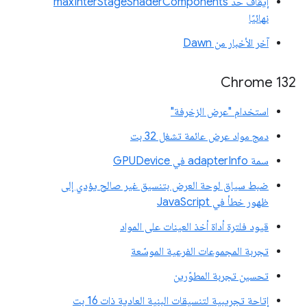
إيقاف حد maxInterStageShaderComponents
نهائيًا
آخر الأخبار من Dawn
‫Chrome 132
استخدام "عرض الزخرفة"
دمج مواد عرض عائمة تشغل 32 بت
سمة adapterInfo في GPUDevice
ضبط سياق لوحة العرض بتنسيق غير صالح يؤدي إلى
ظهور خطأ في JavaScript
قيود فلترة أداة أخذ العينات على المواد
تجربة المجموعات الفرعية الموسّعة
تحسين تجربة المطوّرين
إتاحة تجريبية لتنسيقات البنية العادية ذات 16 بت