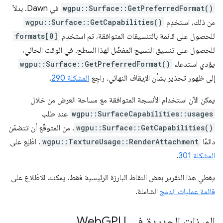
wgpu::Surface::GetPreferredFormat()
في Dawn. بدلاً
من ذلك، استخدِم
wgpu::Surface::GetCapabilities()
للحصول على قائمة بالتنسيقات المتوافقة، ثم استخدِم
formats[0]
للحصول على تنسيق النسيج المفضّل لهذا السطح. في الوقت الحالي،
يؤدي استدعاء
wgpu::Surface::GetPreferredFormat()
إلى ظهور تحذير بشأن الإيقاف النهائي. راجِع
المشكلة 290
.
يمكن الآن استخدام الأنسجة المتوافقة مع مساحة العرض من خلال
wgpu::SurfaceCapabilities::usages
عند طلب
wgpu::Surface::GetCapabilities()
. من المتوقّع أن تتضمّن
دائمًا
wgpu::TextureUsage::RenderAttachment
. اطّلِع على
المشكلة 301
.
يغطي هذا التقرير بعض النقاط البارزة الرئيسية فقط. يمكنك الاطّلاع على
قائمة عمليات الدمج
الشاملة.
الميزات الجديدة في Web
GPU