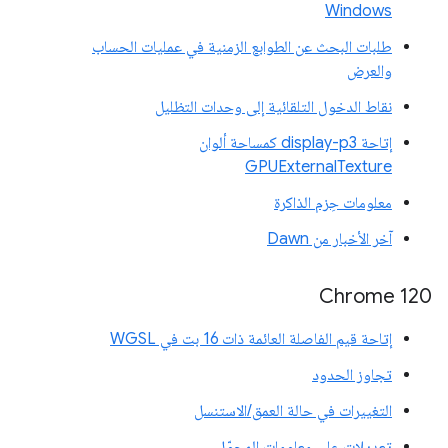
Windows
طلبات البحث عن الطوابع الزمنية في عمليات الحساب
والعرض
نقاط الدخول التلقائية إلى وحدات التظليل
إتاحة display-p3 كمساحة ألوان
GPUExternalTexture
معلومات حِزم الذاكرة
آخر الأخبار من Dawn
‫Chrome 120
إتاحة قيم الفاصلة العائمة ذات 16 بت في WGSL
تجاوز الحدود
التغييرات في حالة العمق/الاستنسل
تعديلات على معلومات المحوّل