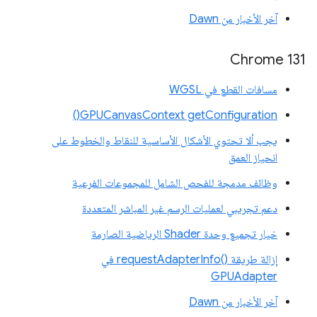
آخر الأخبار من Dawn
Chrome 131
مسافات القطع في WGSL
GPUCanvasContext getConfiguration()
يجب ألا تحتوي الأشكال الأساسية للنقاط والخطوط على
انحياز العمق
وظائف مدمجة للفحص الشامل للمجموعات الفرعية
دعم تجريبي لعمليات الرسم غير المباشر المتعددة
خيار تجميع وحدة Shader الرياضية الصارمة
إزالة طريقة requestAdapterInfo()‎ في
GPUAdapter
آخر الأخبار من Dawn