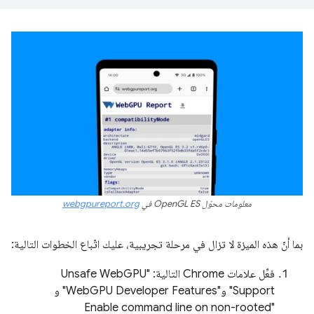
معلومات محوّل OpenGL ES في
webgpureport.org
بما أنّ هذه الميزة لا تزال في مرحلة تجريبية، عليك اتّباع الخطوات التالية:
فعِّل علامات Chrome التالية: "Unsafe WebGPU
Support" و"WebGPU Developer Features" و
"Enable command line on non-rooted