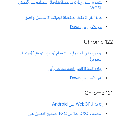
التجميل اللغوي لبنية إلغاء الإشارة إلى العناصر المركّبة في
WGSL
حالة القراءة فقط المنفصلة لجوانب الاستنسل والعمق
آخر الأخبار من Dawn
‫Chrome 122
توسيع مدى الوصول باستخدام "وضع التوافق" (ميزة قيد
التطوير)
زيادة الحدّ الأقصى لعدد سمات الرأس
آخر الأخبار من Dawn
Chrome 121
إتاحة WebGPU على Android
استخدام DXC بدلاً من FXC لتجميع التظليل على