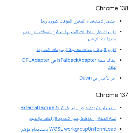
‫Chrome 138
اختصار لاستخدام المخزن المؤقت كمورد ربط
تغييرات على متطلبات الحجم للمخازن المؤقتة التي يتم
ربطها عند الإنشاء
تقرير البنية لوحدات معالجة الرسومات الحديثة
إيقاف سمة isFallbackAdapter في GPUAdapter
نهائيًا
آخر الأخبار من Dawn
‫Chrome 137
استخدام طريقة عرض الزخرفة لربط externalTexture
نسخ المخازن المؤقتة بدون تحديد الإزاحات والحجم
‫WGSL workgroupUniformLoad باستخدام مؤشر