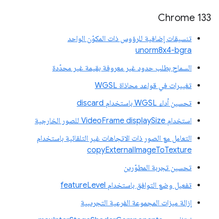
‫Chrome 133
تنسيقات إضافية للرؤوس ذات المكوّن الواحد
unorm8x4-bgra
السماح بطلب حدود غير معروفة بقيمة غير محدّدة
تغييرات في قواعد محاذاة WGSL
تحسين أداء WGSL باستخدام discard
استخدام VideoFrame displaySize للصور الخارجية
التعامل مع الصور ذات الاتجاهات غير التلقائية باستخدام
copyExternalImageToTexture
تحسين تجربة المطوّرين
تفعيل وضع التوافق باستخدام featureLevel
إزالة ميزات المجموعة الفرعية التجريبية