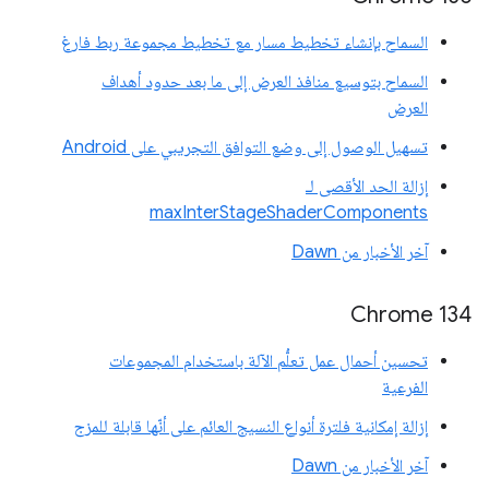
السماح بإنشاء تخطيط مسار مع تخطيط مجموعة ربط فارغ
السماح بتوسيع منافذ العرض إلى ما بعد حدود أهداف
العرض
تسهيل الوصول إلى وضع التوافق التجريبي على Android
إزالة الحد الأقصى لـ
maxInterStageShaderComponents
آخر الأخبار من Dawn
‫Chrome 134
تحسين أحمال عمل تعلُّم الآلة باستخدام المجموعات
الفرعية
إزالة إمكانية فلترة أنواع النسيج العائم على أنّها قابلة للمزج
آخر الأخبار من Dawn