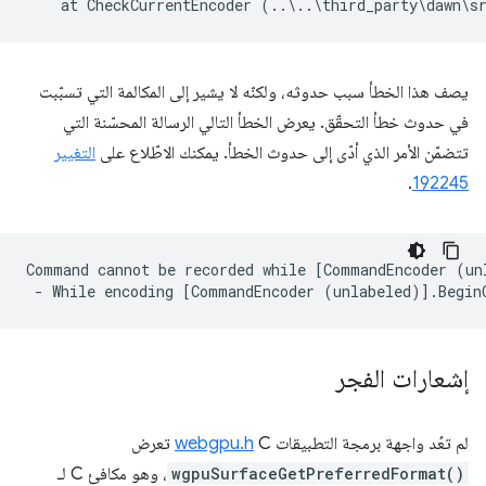
يصف هذا الخطأ سبب حدوثه، ولكنّه لا يشير إلى المكالمة التي تسبّبت
في حدوث خطأ التحقّق. يعرض الخطأ التالي الرسالة المحسّنة التي
تتضمّن الأمر الذي أدّى إلى حدوث الخطأ. يمكنك الاطّلاع على
التغيير
.
192245
Command cannot be recorded while [CommandEncoder (un
إشعارات الفجر
لم تعُد واجهة برمجة التطبيقات
C تعرض
webgpu.h
wgpuSurfaceGetPreferredFormat()
، وهو مكافئ C لـ