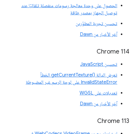
الحصول على وحدة معالجة رسومات منفصلة تلقائيًا عند
توصيل الجهاز بمصدر طاقة
تحسين تجربة المطوّرين
آخر الأخبار من Dawn
‫Chrome 114
تحسين JavaScript
تعرض الدالة getCurrentTexture()‎ الخطأ
InvalidStateError على لوحة الرسم غير المضبوطة
تعديلات على WGSL
آخر الأخبار من Dawn
Chrome 113
استخدام مصدر WebCodecs VideoFrame في