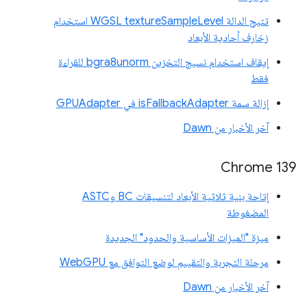
تتيح الدالة WGSL textureSampleLevel استخدام
زخارف أحادية الأبعاد
إيقاف استخدام نسيج التخزين bgra8unorm للقراءة
فقط
إزالة سمة isFallbackAdapter في GPUAdapter
آخر الأخبار من Dawn
‫Chrome 139
إتاحة بنية ثلاثية الأبعاد لتنسيقات BC وASTC
المضغوطة
ميزة "الميزات الأساسية والحدود" الجديدة
مرحلة التجربة والتقييم لوضع التوافق مع WebGPU
آخر الأخبار من Dawn