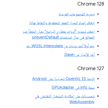
‫Chrome 128
تجربة المجموعات الفرعية
إيقاف إعداد انحياز العمق للخطوط والنقاط نهائيًا
إخفاء تحذير "أدوات مطوّري البرامج" بشأن الخطأ غير
المعالَج في حال استخدام preventDefault
يتم أولاً أخذ عينات من WGSL interpolate، ثم
آخر الأخبار من Dawn
Chrome 127
إتاحة OpenGL ES تجريبيًا على Android
سمة info في GPUAdapter
تحسينات على إمكانية التشغيل التفاعلي في
WebAssembly