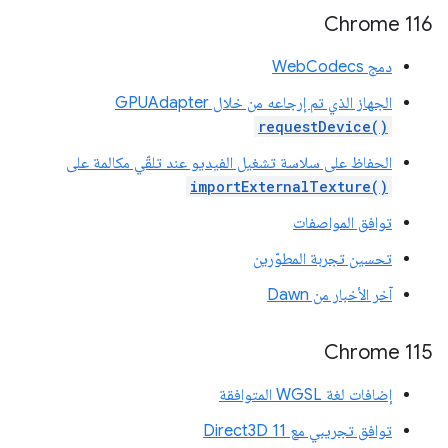
Chrome 116
دمج WebCodecs
الجهاز الذي تم إرجاعه من خلال GPUAdapter
requestDevice()
الحفاظ على سلاسة تشغيل الفيديو عند تلقّي مكالمة على
importExternalTexture()
توافق المواصفات
تحسين تجربة المطوّرين
آخر الأخبار من Dawn
Chrome 115
إضافات لغة WGSL المتوافقة
توافق تجريبي مع Direct3D 11