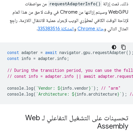
ذلك، تمت إزالة
requestAdapterInfo()
من مواصفات
WebGPU وسيتم إزالتها من Chrome في وقت لاحق من هذا العام
لإتاحة الوقت الكافي لمطوّري الويب لإجراء عملية الانتقال اللازمة. راجِع
المثال التالي و
حالة Chrome
و
المشكلة 335383516
.
const
adapter
=
await
navigator
.
gpu
.
requestAdapter
()
const
info
=
adapter
.
info
;
// During the transition period, you can use the fol
// const info = adapter.info || await adapter.reques
console
.
log
(
`Vendor: 
${
info
.
vendor
}
`
);
// "arm"
console
.
log
(
`Architecture: 
${
info
.
architecture
}
`
);
/
تحسينات على التشغيل التفاعلي لـ Web
Assembly