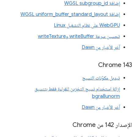
إضافة WGSL subgroup_id
إضافة WGSL uniform_buffer_standard_layout
WebGPU على نظام التشغيل Linux
تحسين سرعة writeBuffer وwriteTexture
آخر الأخبار من Dawn
Chrome 143
تبديل مكوّنات النسيج
إزالة استخدام نسيج التخزين للقراءة فقط بتنسيق
bgra8unorm
آخر الأخبار من Dawn
الإصدار 142 من Chrome