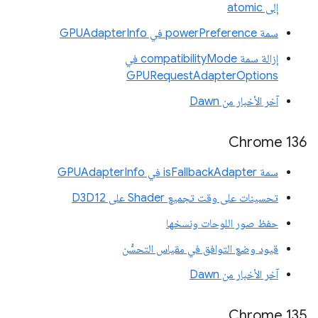
إلى atomic
سمة powerPreference في GPUAdapterInfo
إزالة سمة compatibilityMode في
GPURequestAdapterOptions
آخر الأخبار من Dawn
Chrome 136
سمة isFallbackAdapter في GPUAdapterInfo
تحسينات على وقت تجميع Shader على D3D12
حفظ صور اللوحات ونسخها
قيود وضع التوافق في مقياس التحسُّن
آخر الأخبار من Dawn
Chrome 135