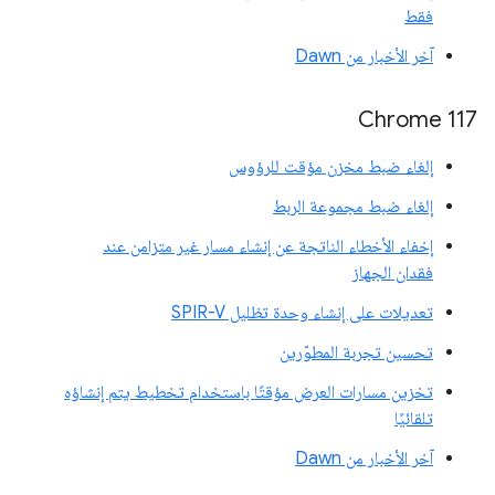
فقط
آخر الأخبار من Dawn
‫Chrome 117
إلغاء ضبط مخزن مؤقت للرؤوس
إلغاء ضبط مجموعة الربط
إخفاء الأخطاء الناتجة عن إنشاء مسار غير متزامن عند
فقدان الجهاز
تعديلات على إنشاء وحدة تظليل SPIR-V
تحسين تجربة المطوّرين
تخزين مسارات العرض مؤقتًا باستخدام تخطيط يتم إنشاؤه
تلقائيًا
آخر الأخبار من Dawn