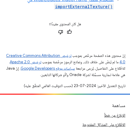
importExternalTexture()
هل كان المحتوى مفيدًا؟
إنّ محتوى هذه الصفحة مرخّص بموجب
ترخيص Creative Commons Attribution
4.0‏
ما لم يُنصّ على خلاف ذلك، ونماذج الرموز مرخّصة بموجب
ترخيص Apache 2.0‏
.
للاطّلاع على التفاصيل، يُرجى مراجعة
سياسات موقع Google Developers‏
. إنّ Java
هي علامة تجارية مسجَّلة لشركة Oracle و/أو شركائها التابعين.
تاريخ التعديل الأخير: 2024-07-23 (حسب التوقيت العالمي المتفَّق عليه)
مساهمة
الإبلاغ عن خطأ
الاطّلاع على المشاكل المفتوحة