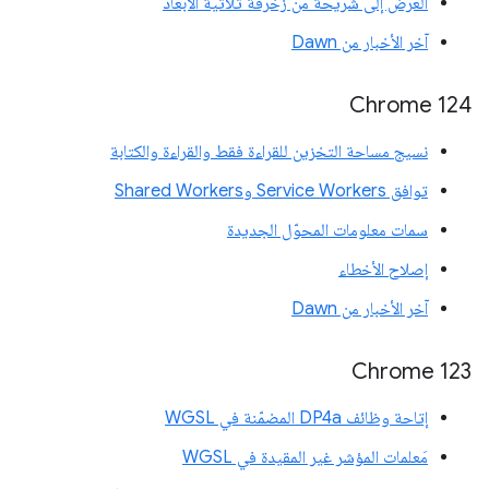
العرض إلى شريحة من زخرفة ثلاثية الأبعاد
آخر الأخبار من Dawn
Chrome 124
نسيج مساحة التخزين للقراءة فقط والقراءة والكتابة
توافق Service Workers وShared Workers
سمات معلومات المحوّل الجديدة
إصلاح الأخطاء
آخر الأخبار من Dawn
Chrome 123
إتاحة وظائف DP4a المضمّنة في WGSL
مَعلمات المؤشر غير المقيدة في WGSL