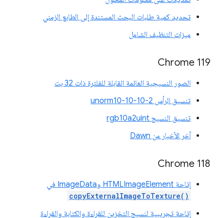
تحديد كمية طلبات البحث المستندة إلى الطابع الزمني
ميزات التنظيف الشامل
‫Chrome 119
الصور النسيجية العائمة القابلة للفلترة ذات 32 بت
تنسيق الرأس unorm10-10-10-2
تنسيق النسيج rgb10a2uint
آخر الأخبار من Dawn
‫Chrome 118
إتاحة HTMLImageElement وImageData في
copyExternalImageToTexture()
إتاحة تجريبية لنسيج التخزين للقراءة والكتابة والقراءة