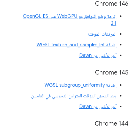
‫Chrome 146
إتاحة وضع التوافق مع WebGPU على OpenGL ES
3.1
المرفقات المؤقتة
إضافة WGSL texture_and_sampler_let
آخر الأخبار من Dawn
Chrome 145
إضافة WGSL subgroup_uniformity
ربط المخزن المؤقت المتزامن التجريبي في العاملين
آخر الأخبار من Dawn
‫Chrome 144