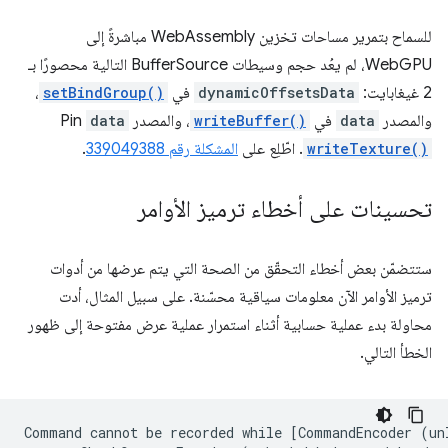
للسماح بتمرير مساحات تخزين WebAssembly مباشرةً إلى
WebGPU، لم يعُد حجم وسيطات BufferSource التالية محصورًا بـ
2 غيغابايت:
dynamicOffsetsData
في
setBindGroup()
،
والمصدر
data
في
writeBuffer()
، والمصدر
data
Pin
writeTexture()
. اطّلِع على
المشكلة رقم 339049388
.
تحسينات على أخطاء ترميز الأوامر
ستتضمّن بعض أخطاء التحقّق من الصحة التي يتم عرضها من أدوات
ترميز الأوامر الآن معلومات سياقية محسّنة. على سبيل المثال، أدت
محاولة بدء عملية حسابية أثناء استمرار عملية عرض مفتوحة إلى ظهور
الخطأ التالي.
Command cannot be recorded while [CommandEncoder (un