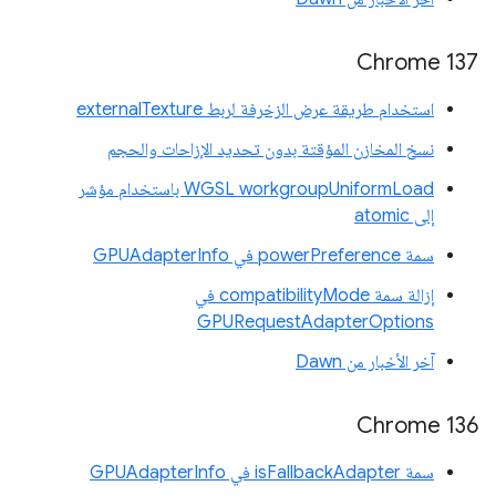
‫Chrome 137
استخدام طريقة عرض الزخرفة لربط externalTexture
نسخ المخازن المؤقتة بدون تحديد الإزاحات والحجم
‫WGSL workgroupUniformLoad باستخدام مؤشر
إلى atomic
سمة powerPreference في GPUAdapterInfo
إزالة سمة compatibilityMode في
GPURequestAdapterOptions
آخر الأخبار من Dawn
Chrome 136
سمة isFallbackAdapter في GPUAdapterInfo