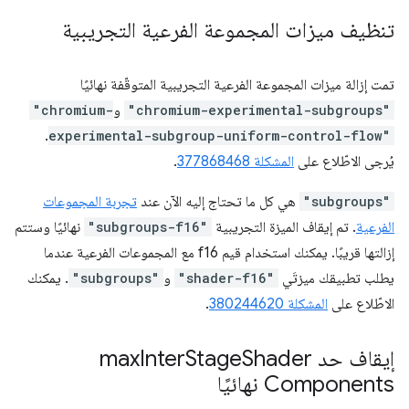
تنظيف ميزات المجموعة الفرعية التجريبية
تمت إزالة ميزات المجموعة الفرعية التجريبية المتوقّفة نهائيًا
"chromium-experimental-subgroups"
و
"chromium-
.
experimental-subgroup-uniform-control-flow"
يُرجى الاطّلاع على
المشكلة 377868468
.
"subgroups"
هي كل ما تحتاج إليه الآن عند
تجربة المجموعات
الفرعية
. تم إيقاف الميزة التجريبية
"subgroups-f16"
نهائيًا وستتم
إزالتها قريبًا. يمكنك استخدام قيم f16 مع المجموعات الفرعية عندما
يطلب تطبيقك ميزتَي
"shader-f16"
و
"subgroups"
. يمكنك
الاطّلاع على
المشكلة 380244620
.
إيقاف حد max
Shader
Stage
Inter
Components نهائيًا