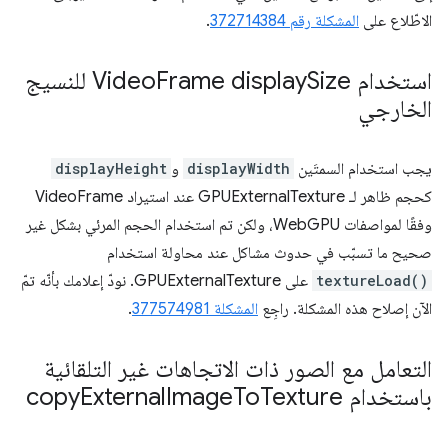
الاطّلاع على
المشكلة رقم 372714384
.
استخدام Video
Frame display
Size للنسيج
الخارجي
يجب استخدام السمتَين
displayWidth
و
displayHeight
كحجم ظاهر لـ GPUExternalTexture عند استيراد VideoFrame
وفقًا لمواصفات WebGPU، ولكن تم استخدام الحجم المرئي بشكل غير
صحيح ما تسبّب في حدوث مشاكل عند محاولة استخدام
textureLoad()
على GPUExternalTexture. نودّ إعلامك بأنّه تمّ
الآن إصلاح هذه المشكلة. راجِع
المشكلة 377574981
.
التعامل مع الصور ذات الاتجاهات غير التلقائية
باستخدام copy
Texture
To
Image
External