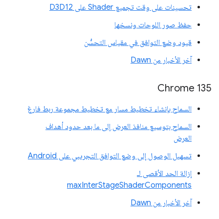
تحسينات على وقت تجميع Shader على D3D12
حفظ صور اللوحات ونسخها
قيود وضع التوافق في مقياس التحسُّن
آخر الأخبار من Dawn
Chrome 135
السماح بإنشاء تخطيط مسار مع تخطيط مجموعة ربط فارغ
السماح بتوسيع منافذ العرض إلى ما بعد حدود أهداف
العرض
تسهيل الوصول إلى وضع التوافق التجريبي على Android
إزالة الحد الأقصى لـ
maxInterStageShaderComponents
آخر الأخبار من Dawn