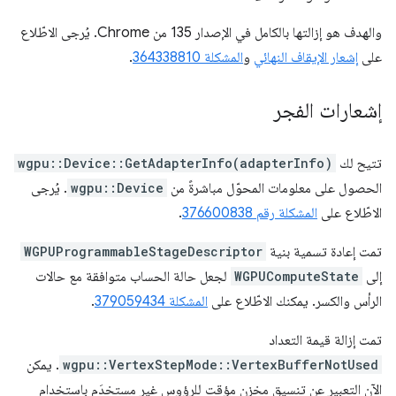
والهدف هو إزالتها بالكامل في الإصدار 135 من Chrome. يُرجى الاطّلاع
على
إشعار الإيقاف النهائي
و
المشكلة 364338810
.
إشعارات الفجر
تتيح لك
wgpu::Device::GetAdapterInfo(adapterInfo)
الحصول على معلومات المحوّل مباشرةً من
wgpu::Device
. يُرجى
الاطّلاع على
المشكلة رقم 376600838
.
تمت إعادة تسمية بنية
WGPUProgrammableStageDescriptor
إلى
WGPUComputeState
لجعل حالة الحساب متوافقة مع حالات
الرأس والكسر. يمكنك الاطّلاع على
المشكلة 379059434
.
تمت إزالة قيمة التعداد
wgpu::VertexStepMode::VertexBufferNotUsed
. يمكن
الآن التعبير عن تنسيق مخزن مؤقت للرؤوس غير مستخدَم باستخدام