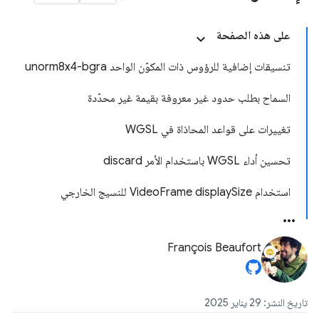
على هذه الصفحة
تنسيقات إضافية للرؤوس ذات المكوّن الواحد unorm8x4-bgra
السماح بطلب حدود غير معروفة بقيمة غير محدّدة
تغييرات على قواعد المحاذاة في WGSL
تحسين أداء WGSL باستخدام الأمر discard
استخدام VideoFrame displaySize للنسيج الخارجي
François Beaufort
تاريخ النشر: 29 يناير 2025