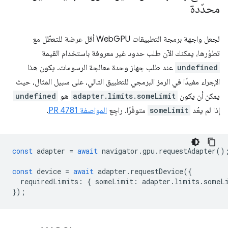
محدّدة
لجعل واجهة برمجة التطبيقات WebGPU أقل عرضة للتعطّل مع
تطوّرها، يمكنك الآن طلب حدود غير معروفة باستخدام القيمة
undefined
عند طلب جهاز وحدة معالجة الرسومات. يكون هذا
الإجراء مفيدًا في الرمز البرمجي للتطبيق التالي، على سبيل المثال، حيث
يمكن أن يكون
adapter.limits.someLimit
هو
undefined
إذا لم يعُد
someLimit
متوفّرًا. راجِع
المواصفة PR 4781
.
const
adapter
=
await
navigator
.
gpu
.
requestAdapter
()
const
device
=
await
adapter
.
requestDevice
({
requiredLimits
:
{
someLimit
:
adapter
.
limits
.
someL
});