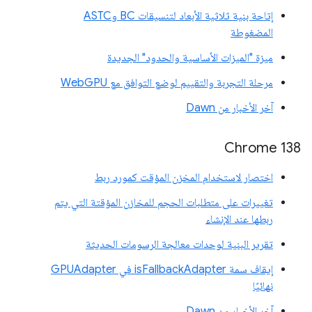
إتاحة بنية ثلاثية الأبعاد لتنسيقات BC وASTC
المضغوطة
ميزة "الميزات الأساسية والحدود" الجديدة
مرحلة التجربة والتقييم لوضع التوافق مع WebGPU
آخر الأخبار من Dawn
‫Chrome 138
اختصار لاستخدام المخزن المؤقت كمورد ربط
تغييرات على متطلبات الحجم للمخازن المؤقتة التي يتم
ربطها عند الإنشاء
تقرير البنية لوحدات معالجة الرسومات الحديثة
إيقاف سمة isFallbackAdapter في GPUAdapter
نهائيًا
آخر الأخبار من Dawn