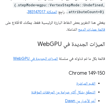
{.stepMode=wgpu::VertexStepMode::Undefined,
.attributeCount=0}
. راجِع
المشكلة 383147017
.
يغطي هذا التقرير بعض النقاط البارزة الرئيسية فقط. يمكنك الاطّلاع على
قائمة عمليات الدمج
الشاملة.
الميزات الجديدة في Web
GPU
قائمة بكل ما تم تناوله في سلسلة
الميزات الجديدة في WebGPU
‫Chrome 149-150
القيم المباشرة
التحقّق بشكل أكثر صرامة من المرفقات المؤقتة
آخر الأخبار من Dawn