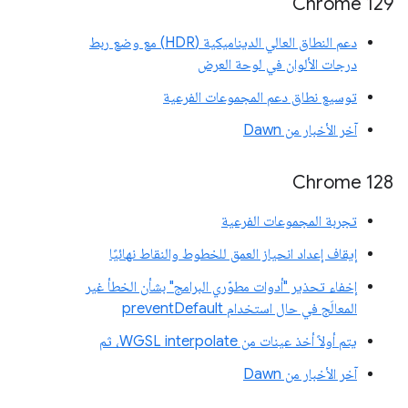
Chrome 129
دعم النطاق العالي الديناميكية (HDR) مع وضع ربط
درجات الألوان في لوحة العرض
توسيع نطاق دعم المجموعات الفرعية
آخر الأخبار من Dawn
‫Chrome 128
تجربة المجموعات الفرعية
إيقاف إعداد انحياز العمق للخطوط والنقاط نهائيًا
إخفاء تحذير "أدوات مطوّري البرامج" بشأن الخطأ غير
المعالَج في حال استخدام preventDefault
يتم أولاً أخذ عينات من WGSL interpolate، ثم
آخر الأخبار من Dawn