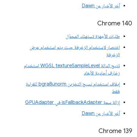
آخر الأخبار من Dawn
Chrome 140
طلبات الأجهزة تستهلك المحوّل
اختصار لاستخدام الزخرفة حيث يتم استخدام عرض
الزخرفة
تتيح الدالة WGSL textureSampleLevel استخدام
زخارف أحادية الأبعاد
إيقاف استخدام نسيج التخزين bgra8unorm للقراءة
فقط
إزالة سمة isFallbackAdapter في GPUAdapter
آخر الأخبار من Dawn
‫Chrome 139