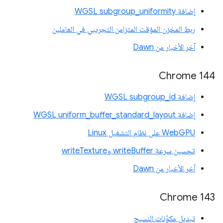
إضافة WGSL subgroup_uniformity
ربط المخزن المؤقت المتزامن التجريبي في العاملين
آخر الأخبار من Dawn
‫Chrome 144
إضافة WGSL subgroup_id
إضافة WGSL uniform_buffer_standard_layout
WebGPU على نظام التشغيل Linux
تحسين سرعة writeBuffer وwriteTexture
آخر الأخبار من Dawn
Chrome 143
تبديل مكوّنات النسيج