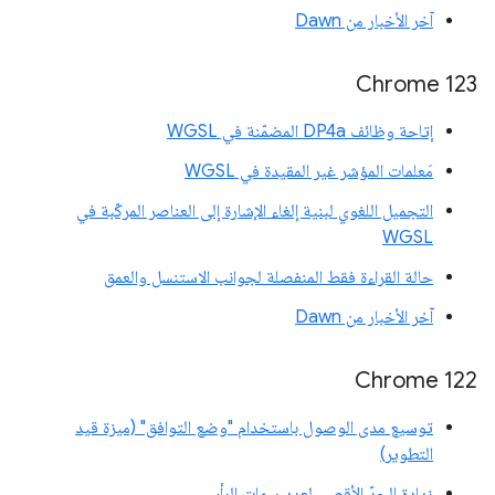
آخر الأخبار من Dawn
Chrome 123
إتاحة وظائف DP4a المضمّنة في WGSL
مَعلمات المؤشر غير المقيدة في WGSL
التجميل اللغوي لبنية إلغاء الإشارة إلى العناصر المركّبة في
WGSL
حالة القراءة فقط المنفصلة لجوانب الاستنسل والعمق
آخر الأخبار من Dawn
‫Chrome 122
توسيع مدى الوصول باستخدام "وضع التوافق" (ميزة قيد
التطوير)
زيادة الحدّ الأقصى لعدد سمات الرأس