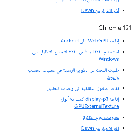
آخر الأخبار من Dawn
Chrome 121
إتاحة WebGPU على Android
استخدام DXC بدلاً من FXC لتجميع التظليل على
Windows
طلبات البحث عن الطوابع الزمنية في عمليات الحساب
والعرض
نقاط الدخول التلقائية إلى وحدات التظليل
إتاحة display-p3 كمساحة ألوان
GPUExternalTexture
معلومات حِزم الذاكرة
آخر الأخبار من Dawn