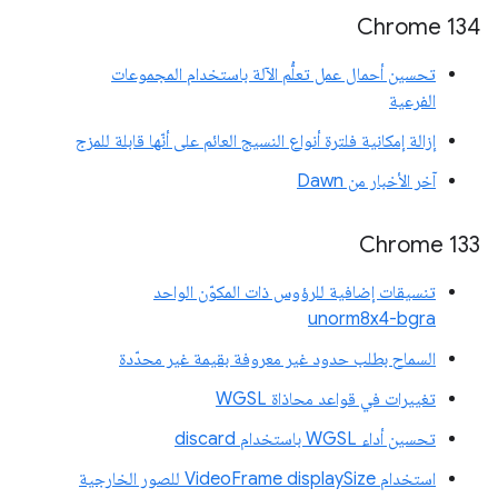
‫Chrome 134
تحسين أحمال عمل تعلُّم الآلة باستخدام المجموعات
الفرعية
إزالة إمكانية فلترة أنواع النسيج العائم على أنّها قابلة للمزج
آخر الأخبار من Dawn
‫Chrome 133
تنسيقات إضافية للرؤوس ذات المكوّن الواحد
unorm8x4-bgra
السماح بطلب حدود غير معروفة بقيمة غير محدّدة
تغييرات في قواعد محاذاة WGSL
تحسين أداء WGSL باستخدام discard
استخدام VideoFrame displaySize للصور الخارجية