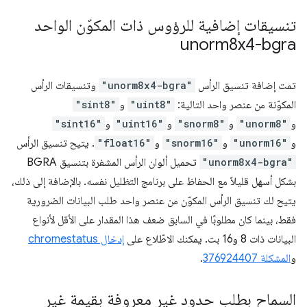
تنسيقات إضافية للرؤوس ذات المكوّن الواحد
unorm8x4-bgra
تمت إضافة تنسيق الرأس
"unorm8x4-bgra"
وتنسيقات الرأس
المكوّنة من عنصر واحد التالية:
"uint8"
و
"sint8"
و
"unorm8"
و
"snorm8"
و
"uint16"
و
"sint16"
و
"unorm16"
و
"snorm16"
و
"float16"
. يتيح تنسيق الرأس
"unorm8x4-bgra"
تحميل ألوان الرأس المشفرة بتنسيق BGRA
بشكل أسهل قليلاً مع الحفاظ على برنامج التظليل نفسه. بالإضافة إلى ذلك،
يتيح لك تنسيق الرأس المكوّن من عنصر واحد طلب البيانات الضرورية
فقط، بينما كان مطلوبًا في السابق ضعف هذا المقدار على الأقل لأنواع
البيانات ذات 8 و16 بت. يمكنك الاطّلاع على
إدخال chromestatus
و
المشكلة 376924407
.
السماح بطلب حدود غير معروفة بقيمة غير