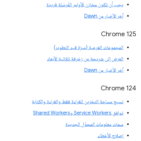
يجب أن تكون مخازن الأوامر المُرسَلة فريدة
آخر الأخبار من Dawn
‫Chrome 125
المجموعات الفرعية (ميزة قيد التطوير)
العرض إلى شريحة من زخرفة ثلاثية الأبعاد
آخر الأخبار من Dawn
Chrome 124
نسيج مساحة التخزين للقراءة فقط والقراءة والكتابة
توافق Service Workers وShared Workers
سمات معلومات المحوّل الجديدة
إصلاح الأخطاء