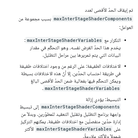
تم إيقاف الحدّ الأقصى لعدد
maxInterStageShaderComponents
بسبب مجموعة من
العوامل:
التكرار مع
maxInterStageShaderVariables
:
يخدم هذا الحدّ الغرض نفسه، وهو التحكّم في مقدار
البيانات التي يتم تمريرها بين مراحل التظليل.
الاختلافات الطفيفة: على الرغم من وجود اختلافات طفيفة
في طريقة احتساب الحدّين، إلا أنّ هذه الاختلافات بسيطة
ويمكن التحكّم فيها بفعالية ضمن الحدّ الأقصى البالغ
.
maxInterStageShaderVariables
التبسيط: يؤدي إزالة
maxInterStageShaderComponents
إلى تبسيط
واجهة برنامج التظليل وتقليل التعقيد للمطوّرين. وبدلاً من
إدارة حدّين منفصلَين مع اختلافات طفيفة، يمكنهم التركيز
على
maxInterStageShaderVariables
الأكثر
شمولاً والأكثر ملاءمةً.