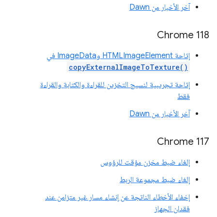
آخر الأخبار من Dawn
‫Chrome 118
إتاحة HTMLImageElement وImageData في
copyExternalImageToTexture()
إتاحة تجريبية لنسيج التخزين للقراءة والكتابة والقراءة
فقط
آخر الأخبار من Dawn
‫Chrome 117
إلغاء ضبط مخزن مؤقت للرؤوس
إلغاء ضبط مجموعة الربط
إخفاء الأخطاء الناتجة عن إنشاء مسار غير متزامن عند
فقدان الجهاز