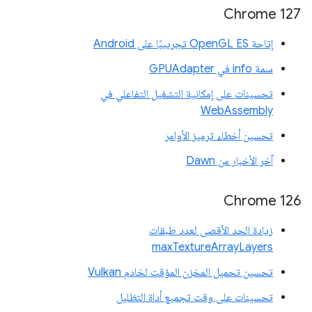
Chrome 127
إتاحة OpenGL ES تجريبيًا على Android
سمة info في GPUAdapter
تحسينات على إمكانية التشغيل التفاعلي في
WebAssembly
تحسين أخطاء ترميز الأوامر
آخر الأخبار من Dawn
Chrome 126
زيادة الحد الأقصى لعدد طبقات
maxTextureArrayLayers
تحسين تحميل المخزن المؤقت لخادم Vulkan
تحسينات على وقت تجميع أداة التظليل