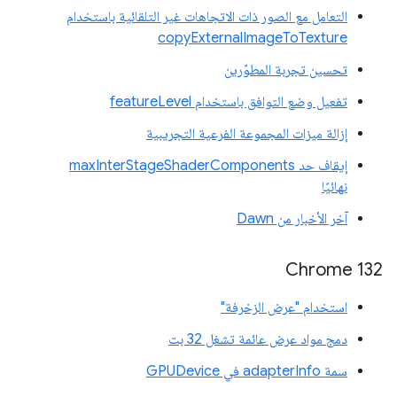
التعامل مع الصور ذات الاتجاهات غير التلقائية باستخدام
copyExternalImageToTexture
تحسين تجربة المطوّرين
تفعيل وضع التوافق باستخدام featureLevel
إزالة ميزات المجموعة الفرعية التجريبية
إيقاف حد maxInterStageShaderComponents
نهائيًا
آخر الأخبار من Dawn
‫Chrome 132
استخدام "عرض الزخرفة"
دمج مواد عرض عائمة تشغل 32 بت
سمة adapterInfo في GPUDevice