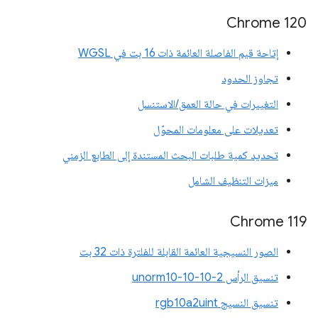
‫Chrome 120
إتاحة قيم الفاصلة العائمة ذات 16 بت في WGSL
تجاوز الحدود
التغييرات في حالة العمق/الاستنسل
تعديلات على معلومات المحوّل
تحديد كمية طلبات البحث المستندة إلى الطابع الزمني
ميزات التنظيف الشامل
‫Chrome 119
الصور النسيجية العائمة القابلة للفلترة ذات 32 بت
تنسيق الرأس unorm10-10-10-2
تنسيق النسيج rgb10a2uint