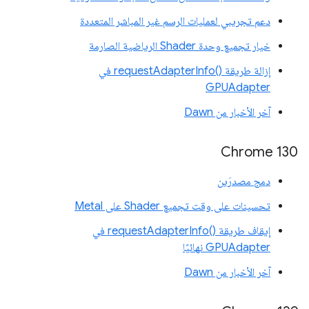
دعم تجريبي لعمليات الرسم غير المباشر المتعددة
خيار تجميع وحدة Shader الرياضية الصارمة
إزالة طريقة requestAdapterInfo()‎ في
GPUAdapter
آخر الأخبار من Dawn
Chrome 130
دمج مصدرَين
تحسينات على وقت تجميع Shader على Metal
إيقاف طريقة requestAdapterInfo()‎ في
GPUAdapter نهائيًا
آخر الأخبار من Dawn