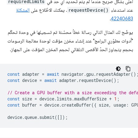
أعلى بشكل صريح عندما لم يتم تحديد أي حدّ في
requiredLimits
عند استدعاء
requestDevice()
. يمكنك الاطّلاع على
المشكلة
.
42240683
يوضّح لك المثال التالي رسالة خطأ محسّنة تم تسجيلها في وحدة تحكّم
"أدوات مطوّري البرامج" عند إنشاء مخزن مؤقت لوحدة معالجة الرسومات
بحجم يتجاوز الحدّ الأقصى التلقائي لحجم المخزن المؤقت على الجهاز.
const
adapter
=
await
navigator
.
gpu
.
requestAdapter
()
const
device
=
await
adapter
.
requestDevice
();
// Create a GPU buffer with a size exceeding the def
const
size
=
device
.
limits
.
maxBufferSize
+
1
;
const
buffer
=
device
.
createBuffer
({
size
,
usage
:
GP
device
.
queue
.
submit
([]);