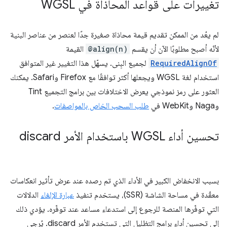
تغييرات على قواعد المحاذاة في WGSL
لم يعُد من الممكن تقديم قيمة محاذاة صغيرة جدًا لعنصر من عناصر البنية
لأنّه أصبح مطلوبًا الآن أن يقسم
@align(n)
القيمة
RequiredAlignOf
لجميع البِنى. يسهّل هذا التغيير غير المتوافق
استخدام لغة WGSL ويجعلها أكثر توافقًا مع Firefox وSafari. يمكنك
العثور على رمز نموذجي يعرض الاختلافات بين برامج التجميع Tint
وNaga وWebKit في
طلب السحب الخاص بالمواصفات
.
تحسين أداء WGSL باستخدام الأمر discard
بسبب الانخفاض الكبير في الأداء الذي تم رصده عند عرض تأثير انعكاسات
معقّدة في مساحة الشاشة (SSR)، يستخدم تنفيذ
عبارة الإلغاء
الدلالات
التي توفّرها المنصة للرجوع إلى استدعاء مساعد عند توفّره. يؤدي ذلك
إلى تحسين أداء برامج التظليل التي تستخدم الأمر discard. يُرجى