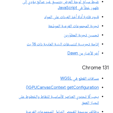
ضبط سياق لوحة العرض بتنسيق غير صالح يؤدي إلى
ظهور خطأ في JavaScript
قيود فلترة أداة أخذ العينات على المواد
تجربة المجموعات الفرعية الموسّعة
تحسين تجربة المطوّرين
إتاحة تجريبية لتنسيقات البنية العادية ذات 16 بت
آخر الأخبار من Dawn
Chrome 131
مسافات القطع في WGSL
GPUCanvasContext getConfiguration()
يجب ألا تحتوي العناصر الأساسية للنقاط والخطوط على
انحياز العمق
وظائف مدمجة للفحص الشامل للمجموعات الفرعية