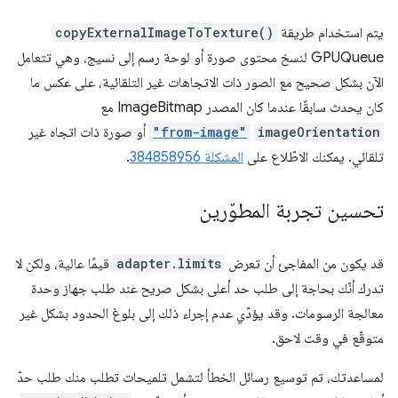
يتم استخدام طريقة
copyExternalImageToTexture()
GPUQueue لنسخ محتوى صورة أو لوحة رسم إلى نسيج، وهي تتعامل
الآن بشكل صحيح مع الصور ذات الاتجاهات غير التلقائية، على عكس ما
كان يحدث سابقًا عندما كان المصدر ImageBitmap مع
imageOrientation
"from-image"
أو صورة ذات اتجاه غير
تلقائي. يمكنك الاطّلاع على
المشكلة 384858956
.
تحسين تجربة المطوّرين
قد يكون من المفاجئ أن تعرض
adapter.limits
قيمًا عالية، ولكن لا
تدرك أنّك بحاجة إلى طلب حد أعلى بشكل صريح عند طلب جهاز وحدة
معالجة الرسومات. وقد يؤدّي عدم إجراء ذلك إلى بلوغ الحدود بشكل غير
متوقّع في وقت لاحق.
لمساعدتك، تم توسيع رسائل الخطأ لتشمل تلميحات تطلب منك طلب حدّ