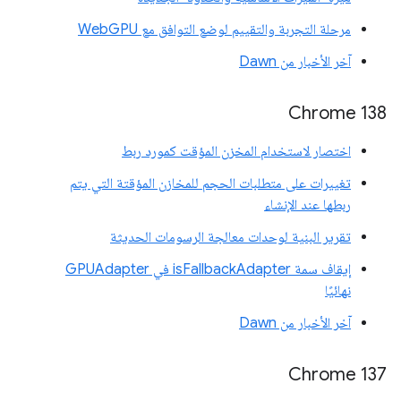
مرحلة التجربة والتقييم لوضع التوافق مع WebGPU
آخر الأخبار من Dawn
‫Chrome 138
اختصار لاستخدام المخزن المؤقت كمورد ربط
تغييرات على متطلبات الحجم للمخازن المؤقتة التي يتم
ربطها عند الإنشاء
تقرير البنية لوحدات معالجة الرسومات الحديثة
إيقاف سمة isFallbackAdapter في GPUAdapter
نهائيًا
آخر الأخبار من Dawn
‫Chrome 137