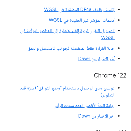
إتاحة وظائف DP4a المضمّنة في WGSL
مَعلمات المؤشر غير المقيدة في WGSL
التجميل اللغوي لبنية إلغاء الإشارة إلى العناصر المركّبة في
WGSL
حالة القراءة فقط المنفصلة لجوانب الاستنسل والعمق
آخر الأخبار من Dawn
‫Chrome 122
توسيع مدى الوصول باستخدام "وضع التوافق" (ميزة قيد
التطوير)
زيادة الحدّ الأقصى لعدد سمات الرأس
آخر الأخبار من Dawn