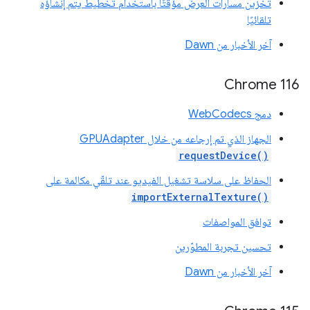
تخزين مسارات العرض مؤقتًا باستخدام تخطيط يتم إنشاؤه
تلقائيًا
آخر الأخبار من Dawn
Chrome 116
دمج WebCodecs
الجهاز الذي تم إرجاعه من خلال GPUAdapter
requestDevice()
الحفاظ على سلاسة تشغيل الفيديو عند تلقّي مكالمة على
importExternalTexture()
توافق المواصفات
تحسين تجربة المطوّرين
آخر الأخبار من Dawn