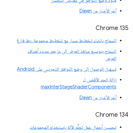
قيود وضع التوافق في مقياس التحسُّن
آخر الأخبار من Dawn
Chrome 135
السماح بإنشاء تخطيط مسار مع تخطيط مجموعة ربط فارغ
السماح بتوسيع منافذ العرض إلى ما بعد حدود أهداف
العرض
تسهيل الوصول إلى وضع التوافق التجريبي على Android
إزالة الحد الأقصى لـ
maxInterStageShaderComponents
آخر الأخبار من Dawn
‫Chrome 134
تحسين أحمال عمل تعلُّم الآلة باستخدام المجموعات