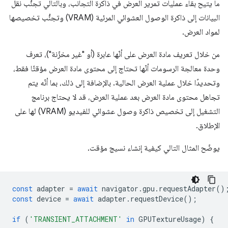
ما يتيح بقاء عمليات تمرير العرض في ذاكرة التجانب، وبالتالي تجنُّب نقل
البيانات إلى ذاكرة الوصول العشوائي المرئية (VRAM) وتجنُّب تخصيصها
لمواد العرض.
من خلال تعريف مادة العرض على أنّها عابرة (أو "غير مخزّنة")، تعرف
وحدة معالجة الرسومات أنّها تحتاج إلى محتوى مادة العرض مؤقتًا فقط،
وتحديدًا خلال عملية العرض الحالية. بالإضافة إلى ذلك، بما أنّه يتم
تجاهل محتوى مادة العرض بعد عملية العرض، قد لا يحتاج برنامج
التشغيل إلى تخصيص ذاكرة وصول عشوائي للفيديو (VRAM) لها على
الإطلاق.
يوضّح المثال التالي كيفية إنشاء نسيج مؤقت.
const
adapter
=
await
navigator
.
gpu
.
requestAdapter
()
const
device
=
await
adapter
.
requestDevice
();
if
(
'TRANSIENT_ATTACHMENT'
in
GPUTextureUsage
)
{