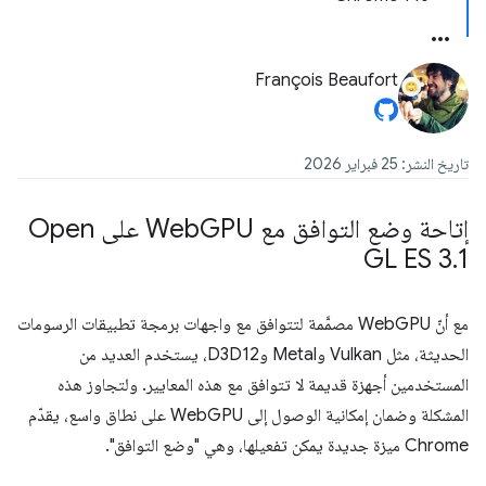
François Beaufort
تاريخ النشر: 25 فبراير 2026
إتاحة وضع التوافق مع Web
GPU على Open
GL ES 3
.
1
مع أنّ WebGPU مصمَّمة لتتوافق مع واجهات برمجة تطبيقات الرسومات
الحديثة، مثل Vulkan وMetal وD3D12، يستخدم العديد من
المستخدمين أجهزة قديمة لا تتوافق مع هذه المعايير. ولتجاوز هذه
المشكلة وضمان إمكانية الوصول إلى WebGPU على نطاق واسع، يقدّم
Chrome ميزة جديدة يمكن تفعيلها، وهي "وضع التوافق".