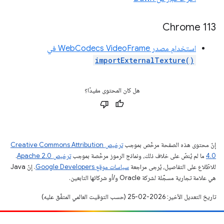
Chrome 113
استخدام مصدر WebCodecs VideoFrame في
importExternalTexture()
هل كان المحتوى مفيدًا؟
إنّ محتوى هذه الصفحة مرخّص بموجب
ترخيص Creative Commons Attribution
4.0‏
ما لم يُنصّ على خلاف ذلك، ونماذج الرموز مرخّصة بموجب
ترخيص Apache 2.0‏
.
للاطّلاع على التفاصيل، يُرجى مراجعة
سياسات موقع Google Developers‏
. إنّ Java
هي علامة تجارية مسجَّلة لشركة Oracle و/أو شركائها التابعين.
تاريخ التعديل الأخير: 2026-02-25 (حسب التوقيت العالمي المتفَّق عليه)