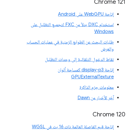
Chrome 121
إتاحة WebGPU على Android
استخدام DXC بدلاً من FXC لتجميع التظليل على
Windows
طلبات البحث عن الطوابع الزمنية في عمليات الحساب
والعرض
نقاط الدخول التلقائية إلى وحدات التظليل
إتاحة display-p3 كمساحة ألوان
GPUExternalTexture
معلومات حِزم الذاكرة
آخر الأخبار من Dawn
‫Chrome 120
إتاحة قيم الفاصلة العائمة ذات 16 بت في WGSL