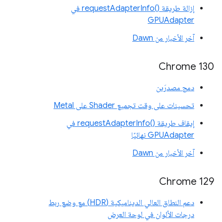
إزالة طريقة requestAdapterInfo()‎ في
GPUAdapter
آخر الأخبار من Dawn
Chrome 130
دمج مصدرَين
تحسينات على وقت تجميع Shader على Metal
إيقاف طريقة requestAdapterInfo()‎ في
GPUAdapter نهائيًا
آخر الأخبار من Dawn
Chrome 129
دعم النطاق العالي الديناميكية (HDR) مع وضع ربط
درجات الألوان في لوحة العرض