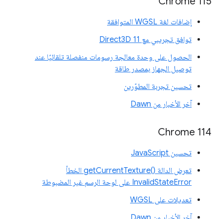
Chrome 115
إضافات لغة WGSL المتوافقة
توافق تجريبي مع Direct3D 11
الحصول على وحدة معالجة رسومات منفصلة تلقائيًا عند
توصيل الجهاز بمصدر طاقة
تحسين تجربة المطوّرين
آخر الأخبار من Dawn
‫Chrome 114
تحسين JavaScript
تعرض الدالة getCurrentTexture()‎ الخطأ
InvalidStateError على لوحة الرسم غير المضبوطة
تعديلات على WGSL
آخر الأخبار من Dawn