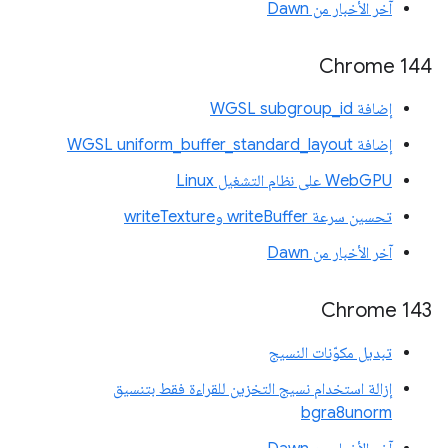
آخر الأخبار من Dawn
‫Chrome 144
إضافة WGSL subgroup_id
إضافة WGSL uniform_buffer_standard_layout
WebGPU على نظام التشغيل Linux
تحسين سرعة writeBuffer وwriteTexture
آخر الأخبار من Dawn
Chrome 143
تبديل مكوّنات النسيج
إزالة استخدام نسيج التخزين للقراءة فقط بتنسيق
bgra8unorm