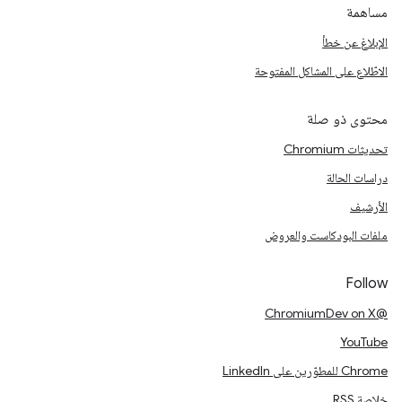
مساهمة
الإبلاغ عن خطأ
الاطّلاع على المشاكل المفتوحة
محتوى ذو صلة
تحديثات Chromium
دراسات الحالة
الأرشيف
ملفات البودكاست والعروض
Follow
@ChromiumDev on X
YouTube
Chrome للمطوّرين على LinkedIn
خلاصة RSS