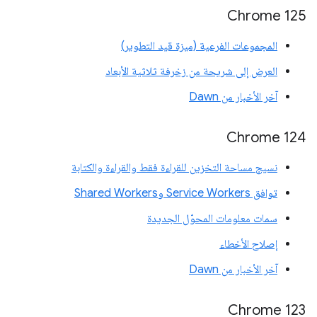
‫Chrome 125
المجموعات الفرعية (ميزة قيد التطوير)
العرض إلى شريحة من زخرفة ثلاثية الأبعاد
آخر الأخبار من Dawn
Chrome 124
نسيج مساحة التخزين للقراءة فقط والقراءة والكتابة
توافق Service Workers وShared Workers
سمات معلومات المحوّل الجديدة
إصلاح الأخطاء
آخر الأخبار من Dawn
Chrome 123