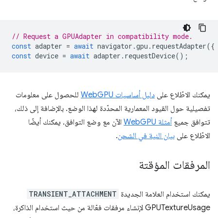
// Request a GPUAdapter in compatibility mode.
const
adapter
=
await
navigator
.
gpu
.
requestAdapter
({
const
device
=
await
adapter
.
requestDevice
();
يمكنك الاطّلاع على
دليل أساسيات WebGPU
للحصول على معلومات
تفصيلية حول القيود المعمارية المحدّدة لهذا الوضع. بالإضافة إلى ذلك،
تتوافق جميع
أمثلة WebGPU
الآن مع وضع التوافق. يمكنك أيضًا
الاطّلاع على
بيان النية في الشحن
.
المرفقات المؤقتة
يمكنك استخدام العلامة الجديدة
TRANSIENT_ATTACHMENT
GPUTextureUsage لإنشاء مرفقات فعّالة من حيث استخدام الذاكرة،