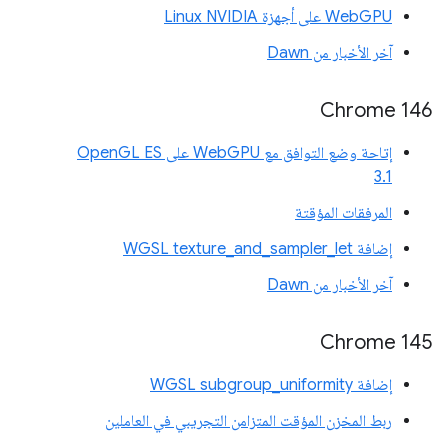
WebGPU على أجهزة Linux NVIDIA
آخر الأخبار من Dawn
‫Chrome 146
إتاحة وضع التوافق مع WebGPU على OpenGL ES
3.1
المرفقات المؤقتة
إضافة WGSL texture_and_sampler_let
آخر الأخبار من Dawn
Chrome 145
إضافة WGSL subgroup_uniformity
ربط المخزن المؤقت المتزامن التجريبي في العاملين