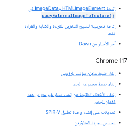
إتاحة HTMLImageElement وImageData في
copyExternalImageToTexture()
إتاحة تجريبية لنسيج التخزين للقراءة والكتابة والقراءة
فقط
آخر الأخبار من Dawn
‫Chrome 117
إلغاء ضبط مخزن مؤقت للرؤوس
إلغاء ضبط مجموعة الربط
إخفاء الأخطاء الناتجة عن إنشاء مسار غير متزامن عند
فقدان الجهاز
تعديلات على إنشاء وحدة تظليل SPIR-V
تحسين تجربة المطوّرين