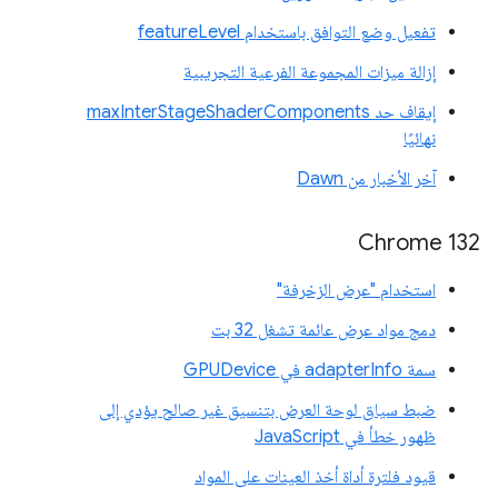
تفعيل وضع التوافق باستخدام featureLevel
إزالة ميزات المجموعة الفرعية التجريبية
إيقاف حد maxInterStageShaderComponents
نهائيًا
آخر الأخبار من Dawn
‫Chrome 132
استخدام "عرض الزخرفة"
دمج مواد عرض عائمة تشغل 32 بت
سمة adapterInfo في GPUDevice
ضبط سياق لوحة العرض بتنسيق غير صالح يؤدي إلى
ظهور خطأ في JavaScript
قيود فلترة أداة أخذ العينات على المواد