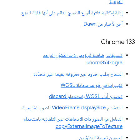
الفرعية
إزالة إمكانية فلترة أنواع النسيج العائم على أنّها قابلة للمزج
آخر الأخبار من Dawn
‫Chrome 133
تنسيقات إضافية للرؤوس ذات المكوّن الواحد
unorm8x4-bgra
السماح بطلب حدود غير معروفة بقيمة غير محدّدة
تغييرات في قواعد محاذاة WGSL
تحسين أداء WGSL باستخدام discard
استخدام VideoFrame displaySize للصور الخارجية
التعامل مع الصور ذات الاتجاهات غير التلقائية باستخدام
copyExternalImageToTexture
تحسين تجربة المطوّرين