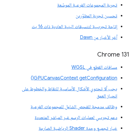
تجربة المجموعات الفرعية الموسّعة
تحسين تجربة المطوّرين
إتاحة تجريبية لتنسيقات البنية العادية ذات 16 بت
آخر الأخبار من Dawn
Chrome 131
مسافات القطع في WGSL
GPUCanvasContext getConfiguration()
يجب ألا تحتوي الأشكال الأساسية للنقاط والخطوط على
انحياز العمق
وظائف مدمجة للفحص الشامل للمجموعات الفرعية
دعم تجريبي لعمليات الرسم غير المباشر المتعددة
خيار تجميع وحدة Shader الرياضية الصارمة