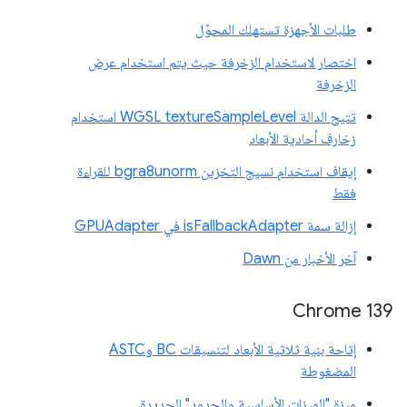
طلبات الأجهزة تستهلك المحوّل
اختصار لاستخدام الزخرفة حيث يتم استخدام عرض
الزخرفة
تتيح الدالة WGSL textureSampleLevel استخدام
زخارف أحادية الأبعاد
إيقاف استخدام نسيج التخزين bgra8unorm للقراءة
فقط
إزالة سمة isFallbackAdapter في GPUAdapter
آخر الأخبار من Dawn
‫Chrome 139
إتاحة بنية ثلاثية الأبعاد لتنسيقات BC وASTC
المضغوطة
ميزة "الميزات الأساسية والحدود" الجديدة