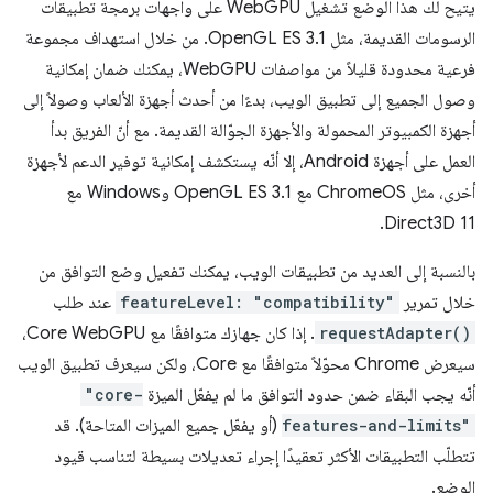
يتيح لك هذا الوضع تشغيل WebGPU على واجهات برمجة تطبيقات
الرسومات القديمة، مثل OpenGL ES 3.1. من خلال استهداف مجموعة
فرعية محدودة قليلاً من مواصفات WebGPU، يمكنك ضمان إمكانية
وصول الجميع إلى تطبيق الويب، بدءًا من أحدث أجهزة الألعاب وصولاً إلى
أجهزة الكمبيوتر المحمولة والأجهزة الجوّالة القديمة. مع أنّ الفريق بدأ
العمل على أجهزة Android، إلا أنّه يستكشف إمكانية توفير الدعم لأجهزة
أخرى، مثل ChromeOS مع OpenGL ES 3.1 وWindows مع
Direct3D 11.
بالنسبة إلى العديد من تطبيقات الويب، يمكنك تفعيل وضع التوافق من
خلال تمرير
featureLevel: "compatibility"
عند طلب
requestAdapter()
. إذا كان جهازك متوافقًا مع Core WebGPU،
سيعرض Chrome محوّلاً متوافقًا مع Core، ولكن سيعرف تطبيق الويب
أنّه يجب البقاء ضمن حدود التوافق ما لم يفعّل الميزة
"core-
features-and-limits"
(أو يفعّل جميع الميزات المتاحة). قد
تتطلّب التطبيقات الأكثر تعقيدًا إجراء تعديلات بسيطة لتناسب قيود
الوضع.