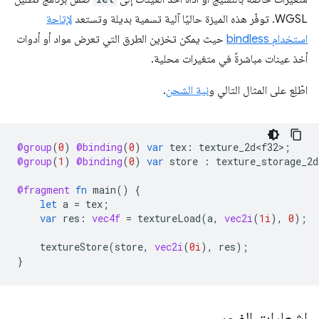
WGSL. توفّر هذه الميزة حاليًا آلية تسمية بديلة وتستعد
لإتاحة
استخدام bindless
حيث يمكن تخزين الطرق التي تعرض مواد أو أدوات
أخذ عينات مباشرةً في متغيرات محلية.
اطّلِع على المثال التالي و
نية الشحن
.
@group
(
0
)
@binding
(
0
)
var
tex
:
texture_2d<f32>
;
@group
(
1
)
@binding
(
0
)
var
store
:
texture_storage_2d
@fragment
fn
main
()
{
let
a
=
tex
;
var
res
:
vec4f
=
textureLoad
(
a
,
vec2i
(
1i
),
0
);
textureStore
(
store
,
vec2i
(
0i
),
res
);
}
إشعارات الفجر