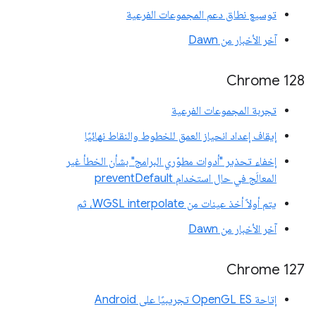
توسيع نطاق دعم المجموعات الفرعية
آخر الأخبار من Dawn
‫Chrome 128
تجربة المجموعات الفرعية
إيقاف إعداد انحياز العمق للخطوط والنقاط نهائيًا
إخفاء تحذير "أدوات مطوّري البرامج" بشأن الخطأ غير
المعالَج في حال استخدام preventDefault
يتم أولاً أخذ عينات من WGSL interpolate، ثم
آخر الأخبار من Dawn
Chrome 127
إتاحة OpenGL ES تجريبيًا على Android