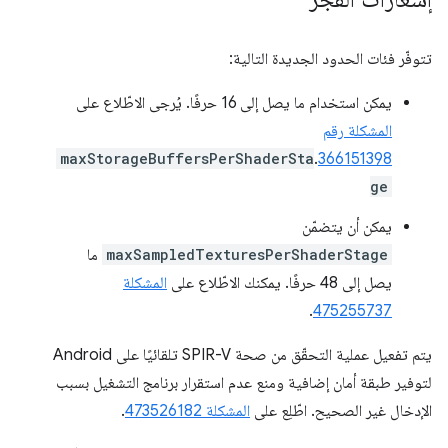
تتوفّر فئات الحدود الجديدة التالية:
يمكن استخدام ما يصل إلى 16 حرفًا. يُرجى الاطّلاع على
المشكلة رقم
maxStorageBuffersPerShaderSta
.
366151398
ge
يمكن أن يتضمّن
maxSampledTexturesPerShaderStage
ما
يصل إلى 48 حرفًا. يمكنك الاطّلاع على
المشكلة
.
475255737
يتم تفعيل عملية التحقّق من صحة SPIR-V تلقائيًا على Android
لتوفير طبقة أمان إضافية ومنع عدم استقرار برنامج التشغيل بسبب
الإدخال غير الصحيح. اطّلِع على
المشكلة 473526182
.