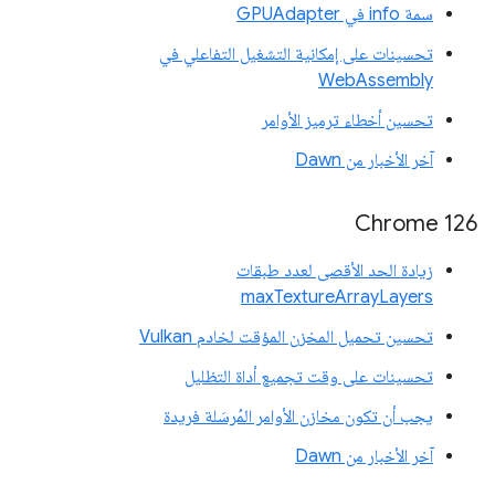
سمة info في GPUAdapter
تحسينات على إمكانية التشغيل التفاعلي في
WebAssembly
تحسين أخطاء ترميز الأوامر
آخر الأخبار من Dawn
Chrome 126
زيادة الحد الأقصى لعدد طبقات
maxTextureArrayLayers
تحسين تحميل المخزن المؤقت لخادم Vulkan
تحسينات على وقت تجميع أداة التظليل
يجب أن تكون مخازن الأوامر المُرسَلة فريدة
آخر الأخبار من Dawn