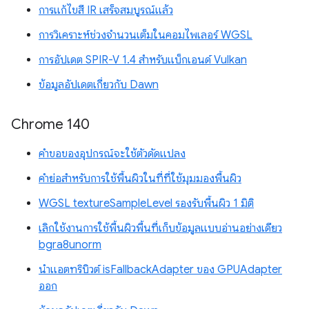
การแก้ไขสี IR เสร็จสมบูรณ์แล้ว
การวิเคราะห์ช่วงจำนวนเต็มในคอมไพเลอร์ WGSL
การอัปเดต SPIR-V 1.4 สำหรับแบ็กเอนด์ Vulkan
ข้อมูลอัปเดตเกี่ยวกับ Dawn
Chrome 140
คำขอของอุปกรณ์จะใช้ตัวดัดแปลง
คำย่อสำหรับการใช้พื้นผิวในที่ที่ใช้มุมมองพื้นผิว
WGSL textureSampleLevel รองรับพื้นผิว 1 มิติ
เลิกใช้งานการใช้พื้นผิวพื้นที่เก็บข้อมูลแบบอ่านอย่างเดียว
bgra8unorm
นำแอตทริบิวต์ isFallbackAdapter ของ GPUAdapter
ออก