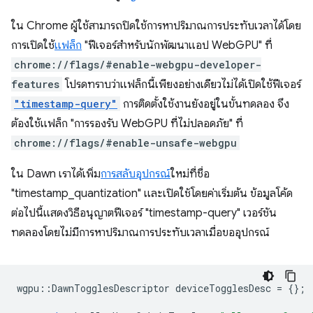
ใน Chrome ผู้ใช้สามารถปิดใช้การหาปริมาณการประทับเวลาได้โดย
การเปิดใช้
แฟล็ก
"ฟีเจอร์สำหรับนักพัฒนาแอป WebGPU" ที่
chrome://flags/#enable-webgpu-developer-
features
โปรดทราบว่าแฟล็กนี้เพียงอย่างเดียวไม่ได้เปิดใช้ฟีเจอร์
"timestamp-query"
การติดตั้งใช้งานยังอยู่ในขั้นทดลอง จึง
ต้องใช้แฟล็ก "การรองรับ WebGPU ที่ไม่ปลอดภัย" ที่
chrome://flags/#enable-unsafe-webgpu
ใน Dawn เราได้เพิ่ม
การสลับอุปกรณ์
ใหม่ที่ชื่อ
"timestamp_quantization" และเปิดใช้โดยค่าเริ่มต้น ข้อมูลโค้ด
ต่อไปนี้แสดงวิธีอนุญาตฟีเจอร์ "timestamp-query" เวอร์ชัน
ทดลองโดยไม่มีการหาปริมาณการประทับเวลาเมื่อขออุปกรณ์
wgpu
::
DawnTogglesDescriptor
deviceTogglesDesc
=
{};