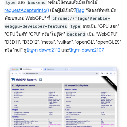
type
และ
backend
พร้อมใช้งานแล้วเมื่อเรียกใช้
requestAdapterInfo()
เมื่อผู้ใช้เปิดใช้
Flag
"ฟีเจอร์สำหรับนัก
พัฒนาแอป WebGPU" ที่
chrome://flags/#enable-
webgpu-developer-features
type
อาจเป็น "GPU แยก"
"GPU ในตัว" "CPU" หรือ "ไม่รู้จัก"
backend
เป็น "WebGPU",
"D3D11", "D3D12", "metal", "vulkan", "openGL", "openGLES"
หรือ "null" ดู
ปัญหา dawn:2112
และ
ปัญหา dawn:2107