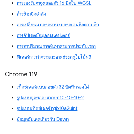
การรองรับค่าจุดลอยตัว 16 บิตใน WGSL
ก้าวข้ามขีดจำกัด
การเปลี่ยนแปลงสถานะของสเตนซิลความลึก
การอัปเดตข้อมูลอะแดปเตอร์
การหาปริมาณการค้นหาตามการประทับเวลา
ฟีเจอร์การทำความสะอาดช่วงฤดูใบไม้ผลิ
Chrome 119
เท็กซ์เจอร์แบบลอยตัว 32 บิตที่กรองได้
รูปแบบจุดยอด unorm10-10-10-2
รูปแบบเท็กซ์เจอร์ rgb10a2uint
ข้อมูลอัปเดตเกี่ยวกับ Dawn