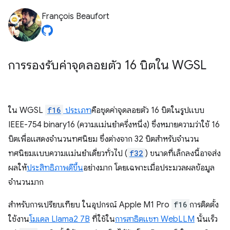
François Beaufort
การรองรับค่าจุดลอยตัว 16 บิตใน WGSL
ใน WGSL
f16
ประเภท
คือชุดค่าจุดลอยตัว 16 บิตในรูปแบบ
IEEE-754 binary16 (ความแม่นยำครึ่งหนึ่ง) ซึ่งหมายความว่าใช้ 16
บิตเพื่อแสดงจำนวนทศนิยม ซึ่งต่างจาก 32 บิตสำหรับจำนวน
ทศนิยมแบบความแม่นยำเดี่ยวทั่วไป (
f32
) ขนาดที่เล็กลงนี้อาจส่ง
ผลให้
ประสิทธิภาพดีขึ้น
อย่างมาก โดยเฉพาะเมื่อประมวลผลข้อมูล
จำนวนมาก
สำหรับการเปรียบเทียบ ในอุปกรณ์ Apple M1 Pro
f16
การติดตั้ง
ใช้งาน
โมเดล Llama2 7B
ที่ใช้ใน
การสาธิตแชท WebLLM
นั้นเร็ว