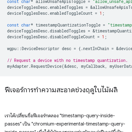
const
char
*
allowUnsafeApisToggle
=
"allow_unsafe_ap
deviceTogglesDesc
.
enabledToggles
=
&
allowUnsafeApisT
deviceTogglesDesc
.
enabledToggleCount
=
1
;
const
char
*
timestampQuantizationToggle
=
"timestamp
deviceTogglesDesc
.
disabledToggles
=
&
timestampQuanti
deviceTogglesDesc
.
disabledToggleCount
=
1
;
wgpu
::
DeviceDescriptor
desc
=
{.
nextInChain
=
&
devic
// Request a device with no timestamp quantization.
myAdapter
.
RequestDevice
(
&
desc
,
myCallback
,
myUserDat
ฟีเจอร์การทำความสะอาดช่วงฤดูใบไม้ผลิ
เราได้เปลี่ยนชื่อฟีเจอร์ทดลอง "timestamp-query-inside-
passes" เป็น "chromium-experimental-timestamp-query-