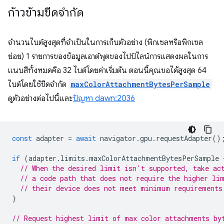
ก้าวข้ามขีดจำกัด
จำนวนไบต์สูงสุดที่จำเป็นในการเก็บตัวอย่าง (พิกเซลหรือพิกเซล
ย่อย) 1 รายการของข้อมูลเอาต์พุตของไปป์ไลน์การแสดงผลในการ
แนบสีทั้งหมดคือ 32 ไบต์โดยค่าเริ่มต้น ตอนนี้คุณขอได้สูงสุด 64
ไบต์โดยใช้ขีดจำกัด
maxColorAttachmentBytesPerSample
ดูตัวอย่างต่อไปนี้และ
ปัญหา dawn:2036
const
adapter
=
await
navigator
.
gpu
.
requestAdapter
()
if
(
adapter
.
limits
.
maxColorAttachmentBytesPerSample
 
// When the desired limit isn't supported, take ac
// a code path that does not require the higher li
// their device does not meet minimum requirements
}
// Request highest limit of max color attachments by