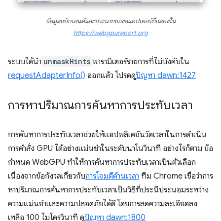
ข้อมูลแบ็กเอนด์และประเภทของอแดปเตอร์ที่แสดงใน
https://webgpureport.org
ระบบได้นำ
unmaskHints
พารามิเตอร์รายการที่ไม่บังคับใน
requestAdapterInfo()
ออกแล้ว โปรดดู
ปัญหา dawn:1427
การหาปริมาณการค้นหาการประทับเวลา
การค้นหาการประทับเวลาช่วยให้แอปพลิเคชันวัดเวลาในการดำเนิน
การคำสั่ง GPU ได้อย่างแม่นยำในระดับนาโนวินาที อย่างไรก็ตาม ข้อ
กำหนด WebGPU ทำให้การค้นหาการประทับเวลาเป็นตัวเลือก
เนื่องจากข้อกังวลเกี่ยวกับ
การโจมตีด้านเวลา
ทีม Chrome เชื่อว่าการ
หาปริมาณการค้นหาการประทับเวลาเป็นวิธีที่ประนีประนอมระหว่าง
ความแม่นยำและความปลอดภัยได้ดี โดยการลดความละเอียดลง
เหลือ 100 ไมโครวินาที ดู
ปัญหา dawn:1800