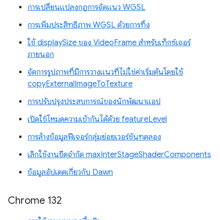
การเปลี่ยนแปลงกฎการจัดแนว WGSL
การเพิ่มประสิทธิภาพ WGSL ด้วยการทิ้ง
ใช้ displaySize ของ VideoFrame สำหรับเท็กซ์เจอร์
ภายนอก
จัดการรูปภาพที่มีการวางแนวที่ไม่ใช่ค่าเริ่มต้นโดยใช้
copyExternalImageToTexture
การปรับปรุงประสบการณ์ของนักพัฒนาแอป
เปิดใช้โหมดความเข้ากันได้ด้วย featureLevel
การล้างข้อมูลฟีเจอร์กลุ่มย่อยเวอร์ชันทดลอง
เลิกใช้งานขีดจำกัด maxInterStageShaderComponents
ข้อมูลอัปเดตเกี่ยวกับ Dawn
Chrome 132