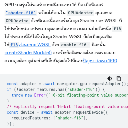
GPU บางรุ่นไม่รองรับค่าทศนิยมแบบ 16 บิต เมื่อฟีเจอร์
"shader-f16"
พร้อมใช้งานใน
GPUAdapter
คุณจะขอ
GPUDevice
ด้วยฟีเจอร์นี้และสร้างโมดูล Shader ของ WGSL ที่
ใช้ประโยชน์จากประเภทจุดลอยตัวแบบความแม่นยำครึ่งหนึ่ง
f16
ได้ ประเภทนี้ใช้ได้ในโมดูล Shader WGSL ก็ต่อเมื่อคุณเปิด
ใช้
f16
ส่วนขยาย WGSL
ด้วย
enable f16;
มิฉะนั้น
createShaderModule()
จะสร้างข้อผิดพลาดในการตรวจสอบ
ความถูกต้อง ดูตัวอย่างที่เล็กที่สุดต่อไปนี้และ
ปัญหา dawn:1510
const
adapter
=
await
navigator
.
gpu
.
requestAdapter
()
if
(
!
adapter
.
features
.
has
(
"shader-f16"
))
{
throw
new
Error
(
"16-bit floating-point value suppo
}
// Explicitly request 16-bit floating-point value sup
const
device
=
await
adapter
.
requestDevice
({
requiredFeatures
:
[
"shader-f16"
],
});