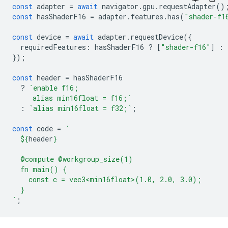
const
adapter
=
await
navigator
.
gpu
.
requestAdapter
()
const
hasShaderF16
=
adapter
.
features
.
has
(
"shader-f1
const
device
=
await
adapter
.
requestDevice
({
requiredFeatures
:
hasShaderF16
?
[
"shader-f16"
]
:
});
const
header
=
hasShaderF16
?
`enable f16;
     alias min16float = f16;`
:
`alias min16float = f32;`
;
const
code
=
`
${
header
}
  @compute @workgroup_size(1)
  fn main() {
    const c = vec3<min16float>(1.0, 2.0, 3.0);
  }
`
;