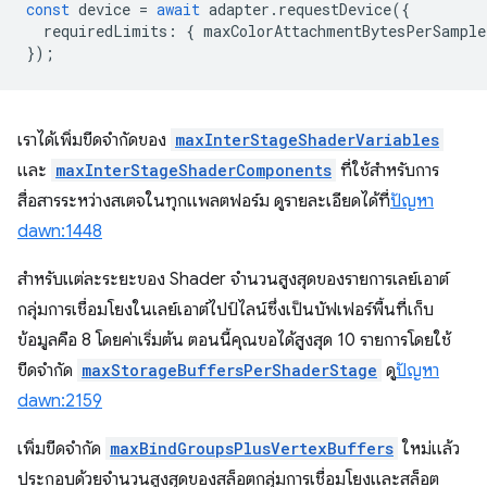
const
device
=
await
adapter
.
requestDevice
({
requiredLimits
:
{
maxColorAttachmentBytesPerSample
});
เราได้เพิ่มขีดจำกัดของ
maxInterStageShaderVariables
และ
maxInterStageShaderComponents
ที่ใช้สำหรับการ
สื่อสารระหว่างสเตจในทุกแพลตฟอร์ม ดูรายละเอียดได้ที่
ปัญหา
dawn:1448
สำหรับแต่ละระยะของ Shader จำนวนสูงสุดของรายการเลย์เอาต์
กลุ่มการเชื่อมโยงในเลย์เอาต์ไปป์ไลน์ซึ่งเป็นบัฟเฟอร์พื้นที่เก็บ
ข้อมูลคือ 8 โดยค่าเริ่มต้น ตอนนี้คุณขอได้สูงสุด 10 รายการโดยใช้
ขีดจำกัด
maxStorageBuffersPerShaderStage
ดู
ปัญหา
dawn:2159
เพิ่มขีดจำกัด
maxBindGroupsPlusVertexBuffers
ใหม่แล้ว
ประกอบด้วยจำนวนสูงสุดของสล็อตกลุ่มการเชื่อมโยงและสล็อต