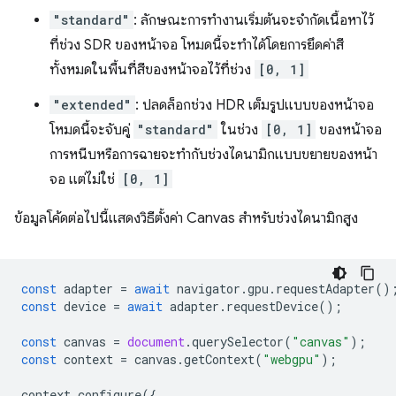
"standard"
: ลักษณะการทำงานเริ่มต้นจะจำกัดเนื้อหาไว้
ที่ช่วง SDR ของหน้าจอ โหมดนี้จะทําได้โดยการยึดค่าสี
ทั้งหมดในพื้นที่สีของหน้าจอไว้ที่ช่วง
[0, 1]
"extended"
: ปลดล็อกช่วง HDR เต็มรูปแบบของหน้าจอ
โหมดนี้จะจับคู่
"standard"
ในช่วง
[0, 1]
ของหน้าจอ
การหนีบหรือการฉายจะทำกับช่วงไดนามิกแบบขยายของหน้า
จอ แต่ไม่ใช่
[0, 1]
ข้อมูลโค้ดต่อไปนี้แสดงวิธีตั้งค่า Canvas สำหรับช่วงไดนามิกสูง
const
adapter
=
await
navigator
.
gpu
.
requestAdapter
()
const
device
=
await
adapter
.
requestDevice
();
const
canvas
=
document
.
querySelector
(
"canvas"
);
const
context
=
canvas
.
getContext
(
"webgpu"
);
context
.
configure
({