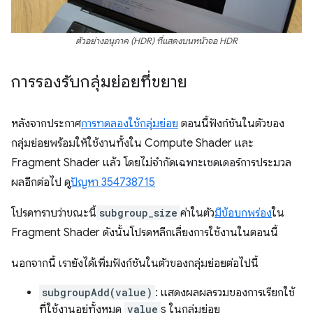
ตัวอย่างอนุภาค (HDR) ที่แสดงบนหน้าจอ HDR
การรองรับกลุ่มย่อยที่ขยาย
หลังจากประกาศ
การทดลองใช้กลุ่มย่อย
ตอนนี้ฟังก์ชันในตัวของ
กลุ่มย่อยพร้อมให้ใช้งานทั้งใน Compute Shader และ
Fragment Shader แล้ว โดยไม่จำกัดเฉพาะเชดเดอร์การประมวล
ผลอีกต่อไป ดู
ปัญหา 354738715
โปรดทราบว่าขณะนี้
subgroup_size
ค่าในตัว
มีข้อบกพร่อง
ใน
Fragment Shader ดังนั้นโปรดหลีกเลี่ยงการใช้งานในตอนนี้
นอกจากนี้ เรายังได้เพิ่มฟังก์ชันในตัวของกลุ่มย่อยต่อไปนี้
subgroupAdd(value)
: แสดงผลผลรวมของการเรียกใช้
ที่ใช้งานอยู่ทั้งหมด
value
s ในกลุ่มย่อย