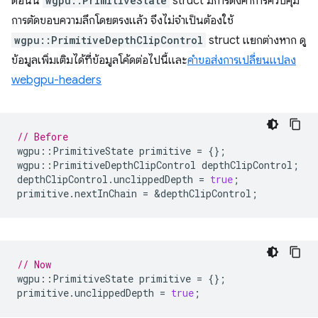
ตอนนี้
wgpu::PrimitiveState
struct มีการตั้งค่าการควบคุม
การตัดขอบความลึกโดยตรงแล้ว จึงไม่จำเป็นต้องใช้
wgpu::PrimitiveDepthClipControl
struct แยกต่างหาก ดู
ข้อมูลเพิ่มเติมได้ที่ข้อมูลโค้ดต่อไปนี้และ
คำขอส่งการเปลี่ยนแปลง
webgpu-headers
// Before
wgpu
::
PrimitiveState
primitive
=
{};
wgpu
::
PrimitiveDepthClipControl
depthClipControl
;
depthClipControl
.
unclippedDepth
=
true
;
primitive
.
nextInChain
=
&
depthClipControl
;
// Now
wgpu
::
PrimitiveState
primitive
=
{};
primitive
.
unclippedDepth
=
true
;