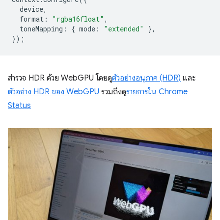
device
,
format
:
"rgba16float"
,
toneMapping
:
{
mode
:
"extended"
},
});
สำรวจ HDR ด้วย WebGPU โดยดู
ตัวอย่างอนุภาค (HDR)
และ
ตัวอย่าง HDR ของ WebGPU
รวมถึงดู
รายการใน Chrome
Status