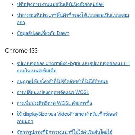
ปรับปรุงภาระงานแมชชีนเลิร์นนิงด้วยกลุ่มย่อย
นำการรองรับประเภทพื้นผิวที่กรองได้แบบลอยเป็นแบบผสม
ออก
ข้อมูลอัปเดตเกี่ยวกับ Dawn
Chrome 133
รูปแบบจุดยอด unorm8x4-bgra และรูปแบบจุดยอดแบบ 1
คอมโพเนนต์เพิ่มเติม
อนุญาตให้ขอโควต้าที่ไม่รู้จักด้วยค่าที่ไม่ได้กำหนด
การเปลี่ยนแปลงกฎการจัดแนว WGSL
การเพิ่มประสิทธิภาพ WGSL ด้วยการทิ้ง
ใช้ displaySize ของ VideoFrame สำหรับเท็กซ์เจอร์
ภายนอก
จัดการรูปภาพที่มีการวางแนวที่ไม่ใช่ค่าเริ่มต้นโดยใช้