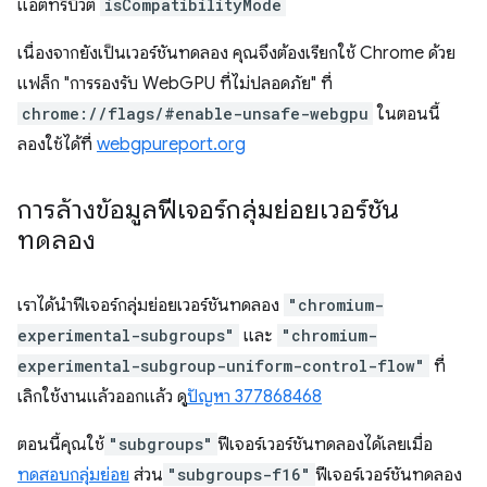
แอตทริบิวต์
isCompatibilityMode
เนื่องจากยังเป็นเวอร์ชันทดลอง คุณจึงต้องเรียกใช้ Chrome ด้วย
แฟล็ก "การรองรับ WebGPU ที่ไม่ปลอดภัย" ที่
chrome://flags/#enable-unsafe-webgpu
ในตอนนี้
ลองใช้ได้ที่
webgpureport.org
การล้างข้อมูลฟีเจอร์กลุ่มย่อยเวอร์ชัน
ทดลอง
เราได้นำฟีเจอร์กลุ่มย่อยเวอร์ชันทดลอง
"chromium-
experimental-subgroups"
และ
"chromium-
experimental-subgroup-uniform-control-flow"
ที่
เลิกใช้งานแล้วออกแล้ว ดู
ปัญหา 377868468
ตอนนี้คุณใช้
"subgroups"
ฟีเจอร์เวอร์ชันทดลองได้เลยเมื่อ
ทดสอบกลุ่มย่อย
ส่วน
"subgroups-f16"
ฟีเจอร์เวอร์ชันทดลอง