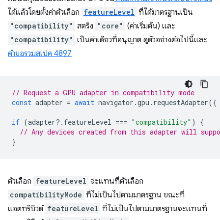
ได้แล้วโดยตั้งค่าตัวเลือก
featureLevel
ที่ได้มาตรฐานเป็น
"compatibility"
สตริง
"core"
(ค่าเริ่มต้น) และ
"compatibility"
เป็นค่าเดียวที่อนุญาต ดูตัวอย่างต่อไปนี้และ
คำขอรวมสเปค 4897
// Request a GPU adapter in compatibility mode
const
adapter
=
await
navigator
.
gpu
.
requestAdapter
({
if
(
adapter
?
.
featureLevel
===
"compatibility"
)
{
// Any devices created from this adapter will supp
}
ตัวเลือก
featureLevel
จะแทนที่ตัวเลือก
compatibilityMode
ที่ไม่เป็นไปตามมาตรฐาน ขณะที่
แอตทริบิวต์
featureLevel
ที่ไม่เป็นไปตามมาตรฐานจะแทนที่