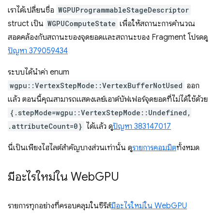
เราได้เปลี่ยนชื่อ
WGPUProgrammableStageDescriptor
struct เป็น
WGPUComputeState
เพื่อให้สถานะการคำนวณ
สอดคล้องกับสถานะของจุดยอดและสถานะของ Fragment โปรดดู
ปัญหา 379059434
ระบบได้นำค่า enum
wgpu::VertexStepMode::VertexBufferNotUsed
ออก
แล้ว ตอนนี้คุณสามารถแสดงเลย์เอาต์บัฟเฟอร์จุดยอดที่ไม่ได้ใช้ด้วย
{.stepMode=wgpu::VertexStepMode::Undefined,
.attributeCount=0}
ได้แล้ว ดู
ปัญหา 383147017
นี่เป็นเพียงไฮไลต์สำคัญบางส่วนเท่านั้น ดู
รายการคอมมิต
ทั้งหมด
มีอะไรใหม่ใน Web
GPU
รายการทุกอย่างที่ครอบคลุมในซีรีส์
มีอะไรใหม่ใน WebGPU