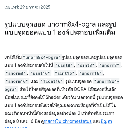
เผยแพร่: 29 มกราคม 2025
รูปแบบจุดยอด unorm8x4-bgra และรูป
แบบจุดยอดแบบ 1 องค์ประกอบเพิ่มเติม
เราได้เพิ่ม
"unorm8x4-bgra"
รูปแบบจุดยอดและรูปแบบจุดยอด
แบบ 1 องค์ประกอบต่อไปนี้
"uint8"
,
"sint8"
,
"unorm8"
,
"snorm8"
,
"uint16"
,
"sint16"
,
"unorm16"
,
"snorm16"
และ
"float16"
รูปแบบจุดยอด
"unorm8x4-
bgra"
ช่วยให้โหลดสีจุดยอดที่เข้ารหัส BGRA ได้สะดวกขึ้นเล็ก
น้อยในขณะที่ยังคงใช้ Shader เดียวกัน นอกจากนี้ รูปแบบจุดยอด
แบบ 1 องค์ประกอบยังช่วยให้คุณขอเฉพาะข้อมูลที่จำเป็นได้ ใน
ขณะที่ก่อนหน้านี้ต้องขอข้อมูลอย่างน้อย 2 เท่าสำหรับประเภท
ข้อมูล 8 และ 16 บิต ดู
รายการใน chromestatus
และ
ปัญหา