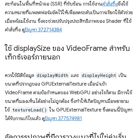
สะท้อนในพื้นที่หน้าจอ (SSR) ที่ซับซ้อน การใช้งาน
คำสั่งทิ้ง
จึงใช้
ความหมายที่แพลตฟอร์มจัดไว้ให้เพื่อลดระดับเป็นการเรียกใช้ตัวช่วย
เมื่อพร้อมใช้งาน ซึ่งจะช่วยปรับปรุงประสิทธิภาพของ Shader ที่ใช้
คำสั่งทิ้ง ดู
ปัญหา 372714384
ใช้ display
Size ของ Video
Frame สำหรับ
เท็กซ์เจอร์ภายนอก
ควรใช้มิติข้อมูล
displayWidth
และ
displayHeight
เป็น
ขนาดที่ปรากฏของ GPUExternalTexture เมื่อนำเข้า
VideoFrame ตามข้อกำหนดของ WebGPU อย่างไรก็ตาม มีการใช้
ขนาดที่มองเห็นได้อย่างไม่ถูกต้อง ซึ่งทำให้เกิดปัญหาเมื่อพยายาม
ใช้
textureLoad()
ใน GPUExternalTexture ซึ่งตอนนี้ปัญหา
ได้รับการแก้ไขแล้ว ดู
ปัญหา 377574981
จัดการรูปภาพที่มีการวางแนวที่ไม่ใช่ค่าเริ่ม