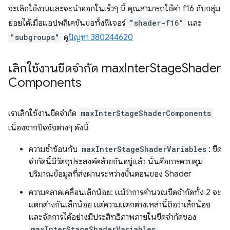
จะเลิกใช้งานและจะนำออกในเร็วๆ นี้ คุณสามารถใช้ค่า f16 กับกลุ่ม
ย่อยได้เมื่อแอปพลิเคชันขอทั้งฟีเจอร์
"shader-f16"
และ
"subgroups"
ดู
ปัญหา 380244620
เลิกใช้งานขีดจำกัด max
Inter
Stage
Shader
Components
เราเลิกใช้งานขีดจำกัด
maxInterStageShaderComponents
เนื่องจากปัจจัยต่างๆ ดังนี้
ความซ้ำซ้อนกับ
maxInterStageShaderVariables
: ขีด
จำกัดนี้มีวัตถุประสงค์คล้ายกันอยู่แล้ว นั่นคือการควบคุม
ปริมาณข้อมูลที่ส่งผ่านระหว่างขั้นตอนของ Shader
ความคลาดเคลื่อนเล็กน้อย: แม้ว่าการคำนวณขีดจํากัดทั้ง 2 จะ
แตกต่างกันเล็กน้อย แต่ความแตกต่างเหล่านี้ถือว่าเล็กน้อย
และจัดการได้อย่างมีประสิทธิภาพภายในขีดจํากัดของ
maxInterStageShaderVariables