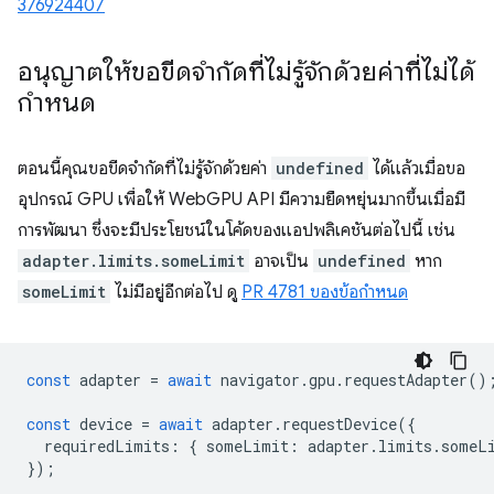
376924407
อนุญาตให้ขอขีดจำกัดที่ไม่รู้จักด้วยค่าที่ไม่ได้
กำหนด
ตอนนี้คุณขอขีดจำกัดที่ไม่รู้จักด้วยค่า
undefined
ได้แล้วเมื่อขอ
อุปกรณ์ GPU เพื่อให้ WebGPU API มีความยืดหยุ่นมากขึ้นเมื่อมี
การพัฒนา ซึ่งจะมีประโยชน์ในโค้ดของแอปพลิเคชันต่อไปนี้ เช่น
adapter.limits.someLimit
อาจเป็น
undefined
หาก
someLimit
ไม่มีอยู่อีกต่อไป ดู
PR 4781 ของข้อกำหนด
const
adapter
=
await
navigator
.
gpu
.
requestAdapter
()
const
device
=
await
adapter
.
requestDevice
({
requiredLimits
:
{
someLimit
:
adapter
.
limits
.
someL
});