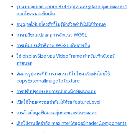
รูปแบบจุดยอด unorm8x4-bgra และรูปแบบจุดยอดแบบ 1
คอมโพเนนต์เพิ่มเติม
อนุญาตให้ขอโควต้าที่ไม่รู้จักด้วยค่าที่ไม่ได้กำหนด
การเปลี่ยนแปลงกฎการจัดแนว WGSL
การเพิ่มประสิทธิภาพ WGSL ด้วยการทิ้ง
ใช้ displaySize ของ VideoFrame สำหรับเท็กซ์เจอร์
ภายนอก
จัดการรูปภาพที่มีการวางแนวที่ไม่ใช่ค่าเริ่มต้นโดยใช้
copyExternalImageToTexture
การปรับปรุงประสบการณ์ของนักพัฒนาแอป
เปิดใช้โหมดความเข้ากันได้ด้วย featureLevel
การล้างข้อมูลฟีเจอร์กลุ่มย่อยเวอร์ชันทดลอง
เลิกใช้งานขีดจำกัด maxInterStageShaderComponents