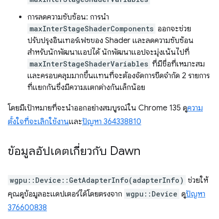
การลดความซับซ้อน: การนำ
maxInterStageShaderComponents
ออกจะช่วย
ปรับปรุงอินเทอร์เฟซของ Shader และลดความซับซ้อน
สำหรับนักพัฒนาแอปได้ นักพัฒนาแอปจะมุ่งเน้นไปที่
maxInterStageShaderVariables
ที่มีชื่อที่เหมาะสม
และครอบคลุมมากขึ้นแทนที่จะต้องจัดการขีดจำกัด 2 รายการ
ที่แยกกันซึ่งมีความแตกต่างกันเล็กน้อย
โดยมีเป้าหมายที่จะนำออกอย่างสมบูรณ์ใน Chrome 135 ดู
ความ
ตั้งใจที่จะเลิกใช้งาน
และ
ปัญหา 364338810
ข้อมูลอัปเดตเกี่ยวกับ Dawn
wgpu::Device::GetAdapterInfo(adapterInfo)
ช่วยให้
คุณดูข้อมูลอะแดปเตอร์ได้โดยตรงจาก
wgpu::Device
ดู
ปัญหา
376600838