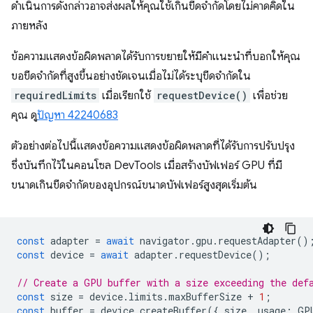
ดำเนินการดังกล่าวอาจส่งผลให้คุณใช้เกินขีดจำกัดโดยไม่คาดคิดใน
ภายหลัง
ข้อความแสดงข้อผิดพลาดได้รับการขยายให้มีคำแนะนำที่บอกให้คุณ
ขอขีดจำกัดที่สูงขึ้นอย่างชัดเจนเมื่อไม่ได้ระบุขีดจำกัดใน
requiredLimits
เมื่อเรียกใช้
requestDevice()
เพื่อช่วย
คุณ ดู
ปัญหา 42240683
ตัวอย่างต่อไปนี้แสดงข้อความแสดงข้อผิดพลาดที่ได้รับการปรับปรุง
ซึ่งบันทึกไว้ในคอนโซล DevTools เมื่อสร้างบัฟเฟอร์ GPU ที่มี
ขนาดเกินขีดจำกัดของอุปกรณ์ขนาดบัฟเฟอร์สูงสุดเริ่มต้น
const
adapter
=
await
navigator
.
gpu
.
requestAdapter
()
const
device
=
await
adapter
.
requestDevice
();
// Create a GPU buffer with a size exceeding the def
const
size
=
device
.
limits
.
maxBufferSize
+
1
;
const
buffer
=
device
.
createBuffer
({
size
,
usage
:
GP