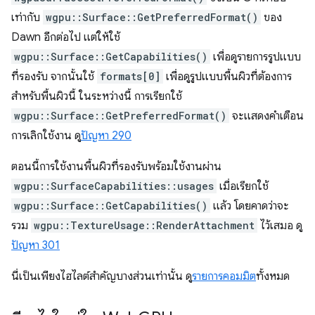
เท่ากับ
wgpu::Surface::GetPreferredFormat()
ของ
Dawn อีกต่อไป แต่ให้ใช้
wgpu::Surface::GetCapabilities()
เพื่อดูรายการรูปแบบ
ที่รองรับ จากนั้นใช้
formats[0]
เพื่อดูรูปแบบพื้นผิวที่ต้องการ
สำหรับพื้นผิวนี้ ในระหว่างนี้ การเรียกใช้
wgpu::Surface::GetPreferredFormat()
จะแสดงคำเตือน
การเลิกใช้งาน ดู
ปัญหา 290
ตอนนี้การใช้งานพื้นผิวที่รองรับพร้อมใช้งานผ่าน
wgpu::SurfaceCapabilities::usages
เมื่อเรียกใช้
wgpu::Surface::GetCapabilities()
แล้ว โดยคาดว่าจะ
รวม
wgpu::TextureUsage::RenderAttachment
ไว้เสมอ ดู
ปัญหา 301
นี่เป็นเพียงไฮไลต์สำคัญบางส่วนเท่านั้น ดู
รายการคอมมิต
ทั้งหมด