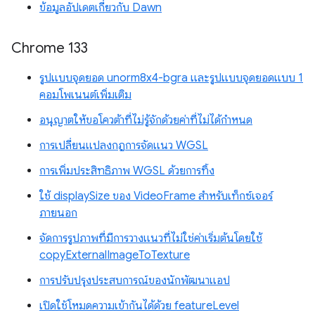
ข้อมูลอัปเดตเกี่ยวกับ Dawn
Chrome 133
รูปแบบจุดยอด unorm8x4-bgra และรูปแบบจุดยอดแบบ 1
คอมโพเนนต์เพิ่มเติม
อนุญาตให้ขอโควต้าที่ไม่รู้จักด้วยค่าที่ไม่ได้กำหนด
การเปลี่ยนแปลงกฎการจัดแนว WGSL
การเพิ่มประสิทธิภาพ WGSL ด้วยการทิ้ง
ใช้ displaySize ของ VideoFrame สำหรับเท็กซ์เจอร์
ภายนอก
จัดการรูปภาพที่มีการวางแนวที่ไม่ใช่ค่าเริ่มต้นโดยใช้
copyExternalImageToTexture
การปรับปรุงประสบการณ์ของนักพัฒนาแอป
เปิดใช้โหมดความเข้ากันได้ด้วย featureLevel