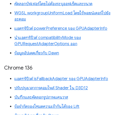
คัดลอกบัฟเฟอร์โดยไม่ต้องระบุออฟเซ็ตและขนาด
WGSL workgroupUniformLoad โดยใช้พอยน์เตอร์ไปยัง
อะตอม
แอตทริบิวต์ powerPreference ของ GPUAdapterInfo
นำแอตทริบิวต์ compatibilityMode ของ
GPURequestAdapterOptions ออก
ข้อมูลอัปเดตเกี่ยวกับ Dawn
Chrome 136
แอตทริบิวต์ isFallbackAdapter ของ GPUAdapterInfo
ปรับปรุงเวลาการคอมไพล์ Shader ใน D3D12
บันทึกและคัดลอกรูปภาพแคนวาส
ข้อจำกัดของโหมดความเข้ากันได้ของ Lift