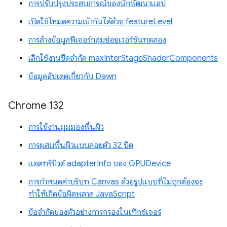
การปรับปรุงประสบการณ์ของนักพัฒนาแอป
เปิดใช้โหมดความเข้ากันได้ด้วย featureLevel
การล้างข้อมูลฟีเจอร์กลุ่มย่อยเวอร์ชันทดลอง
เลิกใช้งานขีดจำกัด maxInterStageShaderComponents
ข้อมูลอัปเดตเกี่ยวกับ Dawn
Chrome 132
การใช้งานมุมมองพื้นผิว
การผสมพื้นผิวแบบลอยตัว 32 บิต
แอตทริบิวต์ adapterInfo ของ GPUDevice
การกำหนดค่าบริบท Canvas ด้วยรูปแบบที่ไม่ถูกต้องจะ
ทำให้เกิดข้อผิดพลาด JavaScript
ข้อจำกัดของตัวอย่างการกรองในเท็กซ์เจอร์