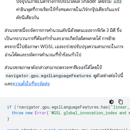
ปัจจุบันภายในตารางการประมวลผล Shader โดยรวม
u32
ค่าอินพุตที่การเรียกใช้ทั้งหมดภายในเวิร์กกรุ๊ปเดียวกันแชร์
ดัชนีเดียวกัน
ส่วนขยายนี้จะจัดการการคำนวณดัชนีด้วยตนเองจากพิกัด 3 มิติ ซึ่ง
เป็นกระบวนการที่ต้องทำซ้ำและอาจเกิดข้อผิดพลาดได้ การย้าย
ตรรกะนี้ไปยังภาษา WGSL เองจะช่วยปรับปรุงความสามารถในการ
อ่านโค้ดและขจัดการคำนวณที่ซ้ำซ้อนทั่วไป
ส่วนขยายภาษาดังกล่าวสามารถตรวจหาฟีเจอร์ได้โดยใช้
navigator.gpu.wgslLanguageFeatures
ดูตัวอย่างต่อไปนี้
และ
ความตั้งใจที่จะจัดส่ง
if
(
!
navigator
.
gpu
.
wgslLanguageFeatures
.
has
(
"linear_
throw
new
Error
(
`WGSL global_invocation_index and 
}