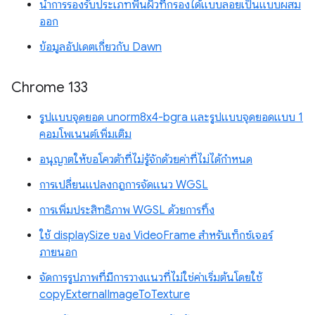
นำการรองรับประเภทพื้นผิวที่กรองได้แบบลอยเป็นแบบผสม
ออก
ข้อมูลอัปเดตเกี่ยวกับ Dawn
Chrome 133
รูปแบบจุดยอด unorm8x4-bgra และรูปแบบจุดยอดแบบ 1
คอมโพเนนต์เพิ่มเติม
อนุญาตให้ขอโควต้าที่ไม่รู้จักด้วยค่าที่ไม่ได้กำหนด
การเปลี่ยนแปลงกฎการจัดแนว WGSL
การเพิ่มประสิทธิภาพ WGSL ด้วยการทิ้ง
ใช้ displaySize ของ VideoFrame สำหรับเท็กซ์เจอร์
ภายนอก
จัดการรูปภาพที่มีการวางแนวที่ไม่ใช่ค่าเริ่มต้นโดยใช้
copyExternalImageToTexture