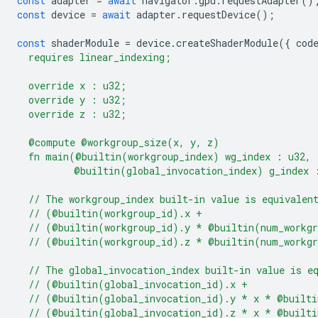
const
adapter
=
await
navigator
.
gpu
.
requestAdapter
()
const
device
=
await
adapter
.
requestDevice
();
const
shaderModule
=
device
.
createShaderModule
({
cod
  requires linear_indexing;
  override x : u32;
  override y : u32;
  override z : u32;
  @compute @workgroup_size(x, y, z)
  fn main(@builtin(workgroup_index) wg_index : u32,
          @builtin(global_invocation_index) g_index 
  // The workgroup_index built-in value is equivalen
  // (@builtin(workgroup_id).x +
  // (@builtin(workgroup_id).y * @builtin(num_workg
  // (@builtin(workgroup_id).z * @builtin(num_workg
  // The global_invocation_index built-in value is e
  // (@builtin(global_invocation_id).x +
  // (@builtin(global_invocation_id).y * x * @built
  // (@builtin(global_invocation_id).z * x * @built