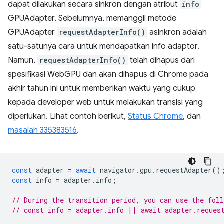
dapat dilakukan secara sinkron dengan atribut
info
GPUAdapter. Sebelumnya, memanggil metode
GPUAdapter
requestAdapterInfo()
asinkron adalah
satu-satunya cara untuk mendapatkan info adaptor.
Namun,
requestAdapterInfo()
telah dihapus dari
spesifikasi WebGPU dan akan dihapus di Chrome pada
akhir tahun ini untuk memberikan waktu yang cukup
kepada developer web untuk melakukan transisi yang
diperlukan. Lihat contoh berikut,
Status Chrome
, dan
masalah 335383516
.
const
adapter
=
await
navigator
.
gpu
.
requestAdapter
()
const
info
=
adapter
.
info
;
// During the transition period, you can use the fol
// const info = adapter.info || await adapter.reques