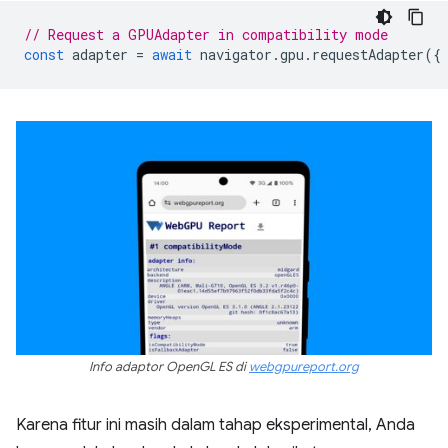
// Request a GPUAdapter in compatibility mode
const
adapter
=
await
navigator
.
gpu
.
requestAdapter
({
Info adaptor OpenGL ES di
webgpureport.org
Karena fitur ini masih dalam tahap eksperimental, Anda