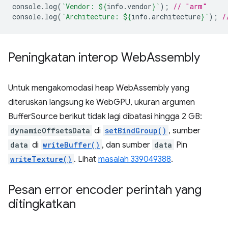
console
.
log
(
`Vendor: 
${
info
.
vendor
}
`
);
// "arm"
console
.
log
(
`Architecture: 
${
info
.
architecture
}
`
);
/
Peningkatan interop Web
Assembly
Untuk mengakomodasi heap WebAssembly yang
diteruskan langsung ke WebGPU, ukuran argumen
BufferSource berikut tidak lagi dibatasi hingga 2 GB:
dynamicOffsetsData
di
setBindGroup()
, sumber
data
di
writeBuffer()
, dan sumber
data
Pin
writeTexture()
. Lihat
masalah 339049388
.
Pesan error encoder perintah yang
ditingkatkan