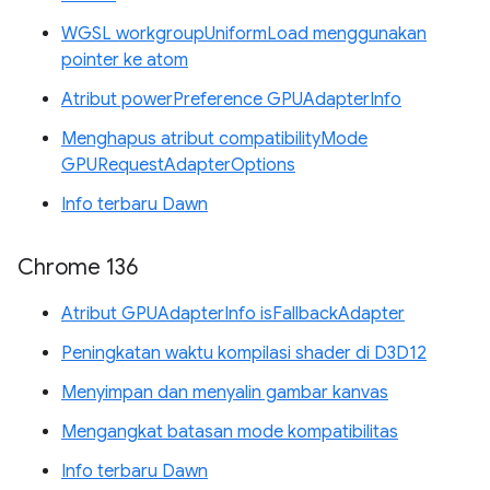
WGSL workgroupUniformLoad menggunakan
pointer ke atom
Atribut powerPreference GPUAdapterInfo
Menghapus atribut compatibilityMode
GPURequestAdapterOptions
Info terbaru Dawn
Chrome 136
Atribut GPUAdapterInfo isFallbackAdapter
Peningkatan waktu kompilasi shader di D3D12
Menyimpan dan menyalin gambar kanvas
Mengangkat batasan mode kompatibilitas
Info terbaru Dawn