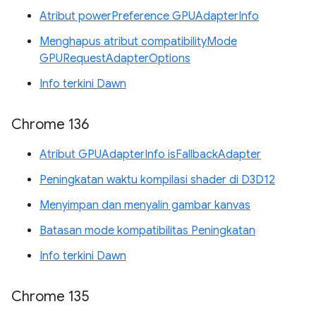
Atribut powerPreference GPUAdapterInfo
Menghapus atribut compatibilityMode
GPURequestAdapterOptions
Info terkini Dawn
Chrome 136
Atribut GPUAdapterInfo isFallbackAdapter
Peningkatan waktu kompilasi shader di D3D12
Menyimpan dan menyalin gambar kanvas
Batasan mode kompatibilitas Peningkatan
Info terkini Dawn
Chrome 135