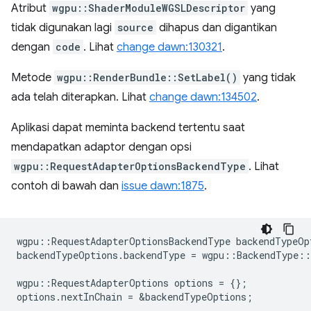
Atribut
wgpu::ShaderModuleWGSLDescriptor
yang
tidak digunakan lagi
source
dihapus dan digantikan
dengan
code
. Lihat
change dawn:130321
.
Metode
wgpu::RenderBundle::SetLabel()
yang tidak
ada telah diterapkan. Lihat
change dawn:134502
.
Aplikasi dapat meminta backend tertentu saat
mendapatkan adaptor dengan opsi
wgpu::RequestAdapterOptionsBackendType
. Lihat
contoh di bawah dan
issue dawn:1875
.
wgpu
::
RequestAdapterOptionsBackendType
backendTypeOp
backendTypeOptions
.
backendType
=
wgpu
::
BackendType
::
wgpu
::
RequestAdapterOptions
options
=
{};
options
.
nextInChain
=
&
backendTypeOptions
;