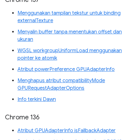
Menggunakan tampilan tekstur untuk binding
externalTexture
Menyalin buffer tanpa menentukan offset dan
ukuran
WGSL workgroupUniformLoad menggunakan
pointer ke atomik
Atribut powerPreference GPUAdapterInfo
Menghapus atribut compatibilityMode
GPURequestAdapterOptions
Info terkini Dawn
Chrome 136
Atribut GPUAdapterInfo isFallbackAdapter