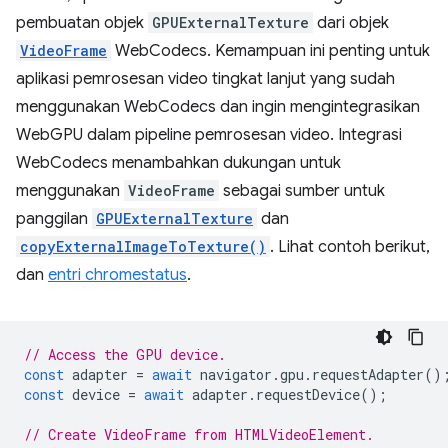
pembuatan objek
GPUExternalTexture
dari objek
VideoFrame
WebCodecs. Kemampuan ini penting untuk
aplikasi pemrosesan video tingkat lanjut yang sudah
menggunakan WebCodecs dan ingin mengintegrasikan
WebGPU dalam pipeline pemrosesan video. Integrasi
WebCodecs menambahkan dukungan untuk
menggunakan
VideoFrame
sebagai sumber untuk
panggilan
GPUExternalTexture
dan
copyExternalImageToTexture()
. Lihat contoh berikut,
dan
entri chromestatus
.
// Access the GPU device.
const
adapter
=
await
navigator
.
gpu
.
requestAdapter
()
const
device
=
await
adapter
.
requestDevice
();
// Create VideoFrame from HTMLVideoElement.