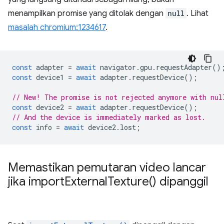
menampilkan promise yang ditolak dengan
null
. Lihat
masalah chromium:1234617
.
const
adapter
=
await
navigator
.
gpu
.
requestAdapter
()
const
device1
=
await
adapter
.
requestDevice
();
// New! The promise is not rejected anymore with nul
const
device2
=
await
adapter
.
requestDevice
();
// And the device is immediately marked as lost.
const
info
=
await
device2
.
lost
;
Memastikan pemutaran video lancar
jika
import
External
Texture(
) dipanggil