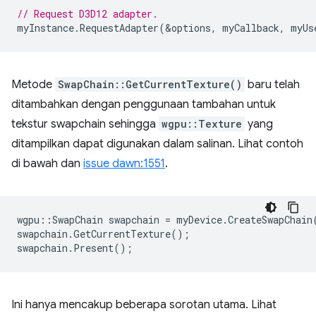
// Request D3D12 adapter.
myInstance
.
RequestAdapter
(
&
options
,
myCallback
,
myUs
Metode
SwapChain::GetCurrentTexture()
baru telah
ditambahkan dengan penggunaan tambahan untuk
tekstur swapchain sehingga
wgpu::Texture
yang
ditampilkan dapat digunakan dalam salinan. Lihat contoh
di bawah dan
issue dawn:1551
.
wgpu
::
SwapChain
swapchain
=
myDevice
.
CreateSwapChain
swapchain
.
GetCurrentTexture
();
swapchain
.
Present
();
Ini hanya mencakup beberapa sorotan utama. Lihat