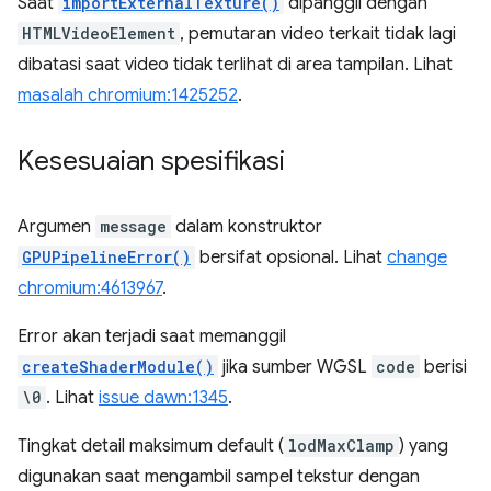
Saat
importExternalTexture()
dipanggil dengan
HTMLVideoElement
, pemutaran video terkait tidak lagi
dibatasi saat video tidak terlihat di area tampilan. Lihat
masalah chromium:1425252
.
Kesesuaian spesifikasi
Argumen
message
dalam konstruktor
GPUPipelineError()
bersifat opsional. Lihat
change
chromium:4613967
.
Error akan terjadi saat memanggil
createShaderModule()
jika sumber WGSL
code
berisi
\0
. Lihat
issue dawn:1345
.
Tingkat detail maksimum default (
lodMaxClamp
) yang
digunakan saat mengambil sampel tekstur dengan