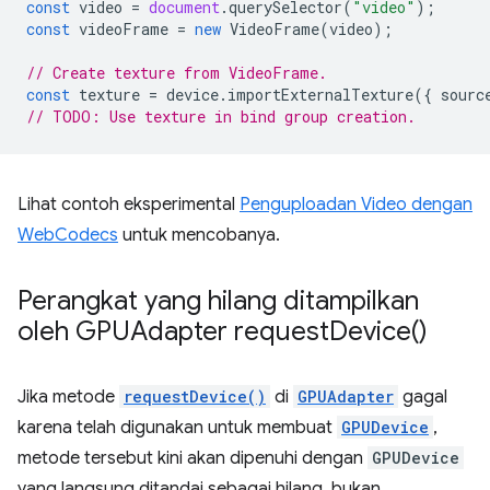
const
video
=
document
.
querySelector
(
"video"
);
const
videoFrame
=
new
VideoFrame
(
video
);
// Create texture from VideoFrame.
const
texture
=
device
.
importExternalTexture
({
sourc
// TODO: Use texture in bind group creation.
Lihat contoh eksperimental
Penguploadan Video dengan
WebCodecs
untuk mencobanya.
Perangkat yang hilang ditampilkan
oleh GPUAdapter
request
Device(
)
Jika metode
requestDevice()
di
GPUAdapter
gagal
karena telah digunakan untuk membuat
GPUDevice
,
metode tersebut kini akan dipenuhi dengan
GPUDevice
yang langsung ditandai sebagai hilang, bukan