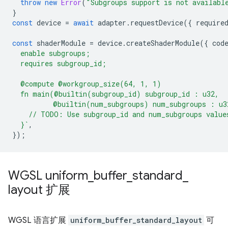
throw
new
Error
(
"Subgroups support is not availabl
}
const
device
=
await
adapter
.
requestDevice
({
require
const
shaderModule
=
device
.
createShaderModule
({
cod
  enable subgroups;
  requires subgroup_id;
  @compute @workgroup_size(64, 1, 1)
  fn main(@builtin(subgroup_id) subgroup_id : u32,
          @builtin(num_subgroups) num_subgroups : u3
    // TODO: Use subgroup_id and num_subgroups value
  }`
,
});
WGSL uniform
_
buffer
_
standard
_
layout 扩展
WGSL 语言扩展
uniform_buffer_standard_layout
可