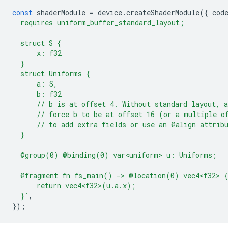
const
shaderModule
=
device
.
createShaderModule
({
cod
  requires uniform_buffer_standard_layout;
  struct S {
      x: f32
  }
  struct Uniforms {
      a: S,
      b: f32
      // b is at offset 4. Without standard layout, 
      // force b to be at offset 16 (or a multiple o
      // to add extra fields or use an @align attrib
  }
  @group(0) @binding(0) var<uniform> u: Uniforms;
  @fragment fn fs_main() -> @location(0) vec4<f32> {
      return vec4<f32>(u.a.x);
  }`
,
});