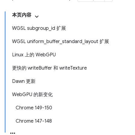
本页内容
WGSL subgroup_id 扩展
WGSL uniform_buffer_standard_layout 扩展
Linux 上的 WebGPU
更快的 writeBuffer 和 writeTexture
Dawn 更新
WebGPU 的新变化
Chrome 149-150
Chrome 147-148