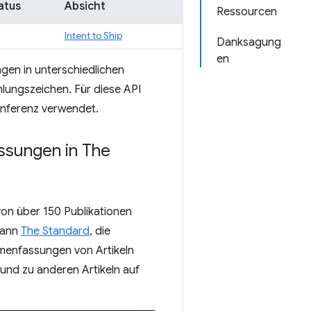
atus
Absicht
Ressourcen
Intent to Ship
Danksagung
en
en in unterschiedlichen
hlungszeichen. Für diese API
Inferenz verwendet.
assungen in The
 von über 150 Publikationen
 kann
The Standard
, die
menfassungen von Artikeln
 und zu anderen Artikeln auf