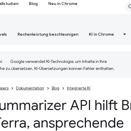
allstudien
Blog
Neu in Chrome
vals
Rechenleistung beschleunigen
KI in Chrome
Google verwendet KI-Technologie, um Inhalte in Ihre
he zu übersetzen. KI-Übersetzungen können Fehler enthalten.
opers
Dokumentation
Blog
Integrierte KI
ummarizer API hilft B
erra
,
ansprechende