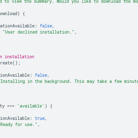
d to view the summary. Would you like to download the m
ownload
)
{
ationAvailable
:
false
,
"User declined installation."
,
n installation
reate
();
ionAvailable
:
false
,
"Installing in the background. This may take a few minut
ty
===
'available'
)
{
ionAvailable
:
true
,
"Ready for use."
,