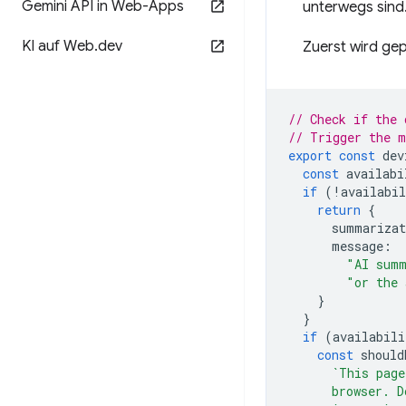
Gemini API in Web-Apps
unterwegs sind
KI auf Web
.
dev
Zuerst wird gep
// Check if the 
// Trigger the m
export
const
dev
const
availabi
if
(
!
availabil
return
{
summarizat
message
:
"AI summ
"or the 
}
}
if
(
availabili
const
should
`This page
      browser. D