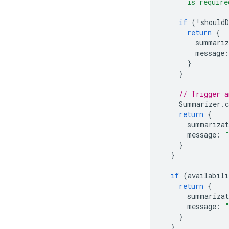
      is require
if
(
!
shouldD
return
{
summariz
message
:
}
}
// Trigger a
Summarizer
.
c
return
{
summarizat
message
:
}
}
if
(
availabili
return
{
summarizat
message
:
}
}