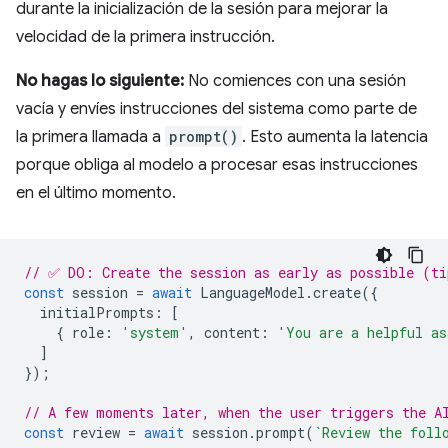
durante la inicialización de la sesión para mejorar la
velocidad de la primera instrucción.
No hagas lo siguiente:
No comiences con una sesión
vacía y envíes instrucciones del sistema como parte de
la primera llamada a
prompt()
. Esto aumenta la latencia
porque obliga al modelo a procesar esas instrucciones
en el último momento.
// ✅ DO: Create the session as early as possible (ti
const
session
=
await
LanguageModel
.
create
({
initialPrompts
:
[
{
role
:
'system'
,
content
:
'You are a helpful as
]
});
// A few moments later, when the user triggers the A
const
review
=
await
session
.
prompt
(
`Review the foll