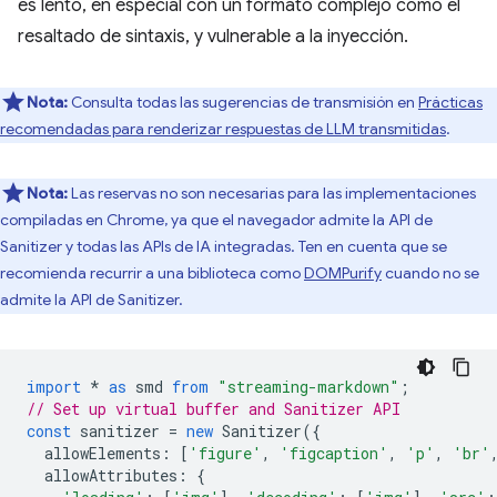
es lento, en especial con un formato complejo como el
resaltado de sintaxis, y vulnerable a la inyección.
Nota:
Consulta todas las sugerencias de transmisión en
Prácticas
recomendadas para renderizar respuestas de LLM transmitidas
.
Nota:
Las reservas no son necesarias para las implementaciones
compiladas en Chrome, ya que el navegador admite la API de
Sanitizer y todas las APIs de IA integradas. Ten en cuenta que se
recomienda recurrir a una biblioteca como
DOMPurify
cuando no se
admite la API de Sanitizer.
import
*
as
smd
from
"streaming-markdown"
;
// Set up virtual buffer and Sanitizer API
const
sanitizer
=
new
Sanitizer
({
allowElements
:
[
'figure'
,
'figcaption'
,
'p'
,
'br'
allowAttributes
:
{