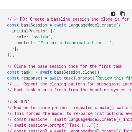
// ✅ DO: Create a baseline session and clone it for 
const
baseSession
=
await
LanguageModel
.
create
({
initialPrompts
:
[{
role
:
'system'
,
content
:
'You are a technical editor...'
,
}],
});
// Clone the base session once for the first task
const
task1
=
await
baseSession
.
clone
();
const
response1
=
await
task1
.
prompt
(
"Review this fi
// ... Repeat the cloning pattern for subsequent inde
// Each task starts fresh from the baseline system i
// ❌ DON'T:
// Bad performance pattern: repeated create() calls 
// This forces the model to re-parse instructions ev
// const sessionA = await LanguageModel.create({ ini
// await sessionA.prompt("Task 1...");
// const sessionB = await LanguageModel.create({ ini