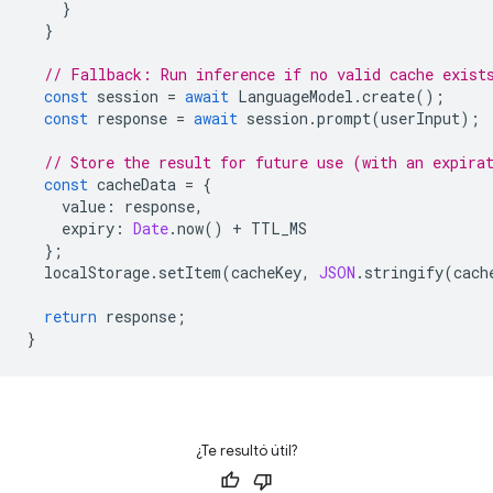
}
}
// Fallback: Run inference if no valid cache exist
const
session
=
await
LanguageModel
.
create
();
const
response
=
await
session
.
prompt
(
userInput
);
// Store the result for future use (with an expira
const
cacheData
=
{
value
:
response
,
expiry
:
Date
.
now
()
+
TTL_MS
};
localStorage
.
setItem
(
cacheKey
,
JSON
.
stringify
(
cach
return
response
;
}
¿Te resultó útil?