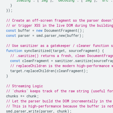
'loading'
:
[
'img'
],
'decoding'
:
[
'img'
],
'src'
:
}
});
// Create an off-screen fragment so the parser doesn
// or trigger XSS in the live DOM during the buildin
const
buffer
=
new
DocumentFragment
();
const
parser
=
smd
.
parser_new
(
buffer
);
// Use sanitizer as a gatekeeper / cleaner function 
function
syncSanitized
(
target
,
sourceFragment
)
{
// .sanitize() returns a fresh, clean DocumentFrag
const
cleanFragment
=
sanitizer
.
sanitize
(
sourceFra
// replaceChildren is the modern high-performance 
target
.
replaceChildren
(
cleanFragment
);
}
// Streaming Logic
// `chunks` keeps track of the raw string (useful fo
chunks
+=
chunk
;
// Let the parser build the DOM incrementally in the
// This is high-performance because the buffer is no
smd
.
parser_write
(
parser
,
chunk
);