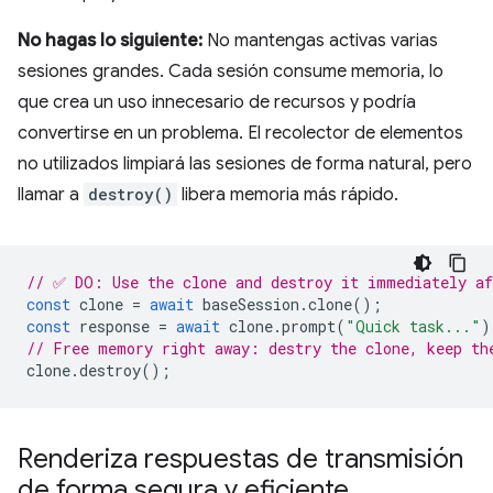
No hagas lo siguiente:
No mantengas activas varias
sesiones grandes. Cada sesión consume memoria, lo
que crea un uso innecesario de recursos y podría
convertirse en un problema. El recolector de elementos
no utilizados limpiará las sesiones de forma natural, pero
llamar a
destroy()
libera memoria más rápido.
// ✅ DO: Use the clone and destroy it immediately af
const
clone
=
await
baseSession
.
clone
();
const
response
=
await
clone
.
prompt
(
"Quick task..."
)
// Free memory right away: destry the clone, keep th
clone
.
destroy
();
Renderiza respuestas de transmisión
de forma segura y eficiente