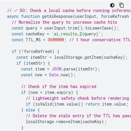
// ✅ DO: Check a local cache before running inferenc
async
function
getAiResponse
(
userInput
,
forceRefresh
// Normalize the query to increase cache hits
const
query
=
userInput
.
trim
().
toLowerCase
();
const
cacheKey
=
`ai_results_
${
query
}
`
;
const
TTL_MS
=
3600000
;
// 1 hour conservative TTL
if
(
!
forceRefresh
)
{
const
itemStr
=
localStorage
.
getItem
(
cacheKey
);
if
(
itemStr
)
{
const
item
=
JSON
.
parse
(
itemStr
);
const
now
=
Date
.
now
();
// Check if the item has expired
if
(
now
 < 
item
.
expiry
)
{
// Lightweight safety check before rendering
if
(
isValid
(
item
.
value
))
return
item
.
value
;
}
else
{
// Delete the stale entry if the TTL has pas
localStorage
.
removeItem
(
cacheKey
);
}