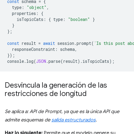
const
schema
=
{
type
:
"object"
,
properties
:
{
isTopicCats
:
{
type
:
"boolean"
}
}
};
const
result
=
await
session
.
prompt
(
`Is this post ab
responseConstraint
:
schema
,
});
console
.
log
(
JSON
.
parse
(
result
).
isTopicCats
);
Desvincula la generación de las
restricciones de longitud
Se aplica a: API de Prompt, ya que es la única API que
admite esquemas de
salida estructurados
.
Haz lo siguiente:
Permite que el modelo genere su