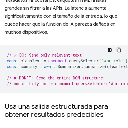
metadatos innecesarios, etiquetas HTML ni listas
grandes sin filtrar a las APIs. La latencia aumenta
significativamente con el tamaño de la entrada, lo que
puede hacer que la función de IA parezca dañada en
muchos dispositivos.
// ✅ DO: Send only relevant text
const
cleanText
=
document
.
querySelector
(
'#article'
)
const
summary
=
await
Summarizer
.
summarize
(
cleanText
// ❌ DON'T: Send the entire DOM structure
// const dirtyText = document.querySelector('#articl
Usa una salida estructurada para
obtener resultados predecibles