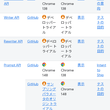
API
の意
Chrome
Chrome
向
138
138
Writer API
GitHub
表示
テス
デベ
デベ
トの
ロッパー
ロッパ
目的
トライア
ー トラ
ル
イアル
Rewriter API
GitHub
表示
テス
デベロ
デベ
トの
ッパー ト
ロッパ
目的
ライアル
ー トラ
イアル
Prompt API
GitHub
表示
Intent
to
Chrome
Chrome
Ship
148
138
GitHub
表示
テス
サン
トの
プリング
Chrome
目的
パラメー
148
タのオリ
ジン トラ
イアル