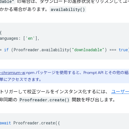
dable"
の場合は、ダウンロードの進捗状況をリッスンしてユ
かかる場合があります。
availability()
{
anguages
:
[
'en'
],
=
if
(
Proofreader
.
availability
(
"downloadable"
)
===
true
-chromium-ai
npm パッケージを使用すると、Prompt API とその他の組み込み 
単にアクセスできます。
トリガーして校正ツールをインスタンス化するには、
ユーザ
非同期の
Proofreader.create()
関数を呼び出します。
await
Proofreader
.
create
({