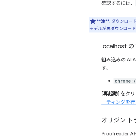
確認するには、
**注**
: ダウンロ
モデルが再ダウンロード
localho
組み込みの AI A
す。
chrome:
[
再起動
] をク
ーティングを行
オリジン ト
Proofread