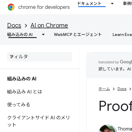
ドキュメント
事例
Docs
AI on Chrome
組み込みの AI
WebMCP とエージェント
Learn Eva
訳しています。A
組み込みの AI
ホーム
Docs
組み込み AI とは
Proo
使ってみる
クライアントサイド AI のメリ
ット
Thomas