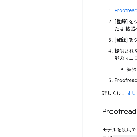
Proofre
[
登録
] 
たは 拡張
[
登録
] 
提供され
能のマニ
拡張
Proofr
詳しくは、
オリ
Proofre
モデルを使用で