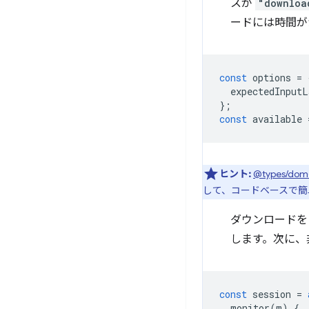
スが
"downloa
ードには時間が
const
options
=
expectedInputL
};
const
available
ヒント:
@types/dom
して、コードベースで簡
ダウンロードを
します。次に、
const
session
=
monitor
(
m
)
{