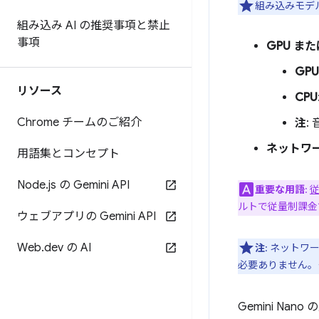
組み込みモデ
組み込み AI の推奨事項と禁止
事項
GPU また
GPU
リソース
CPU
Chrome チームのご紹介
注
:
ネットワ
用語集とコンセプト
Node
.
js の Gemini API
重要な用語
:
ルトで従量制課金
ウェブアプリの Gemini API
Web
.
dev の AI
注
: ネット
必要ありません。
Gemini N