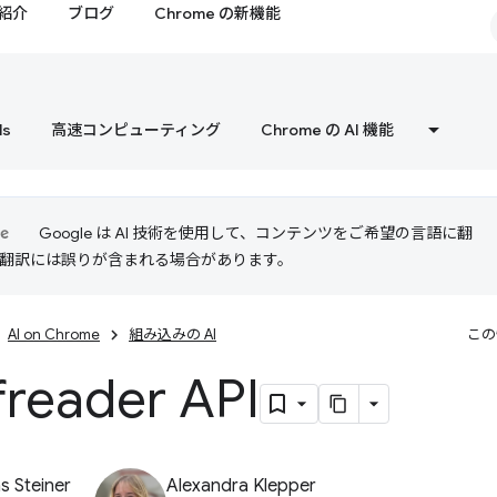
紹介
ブログ
Chrome の新機能
ls
高速コンピューティング
Chrome の AI 機能
Google は AI 技術を使用して、コンテンツをご希望の言語に翻
I 翻訳には誤りが含まれる場合があります。
AI on Chrome
組み込みの AI
この
freader API
 Steiner
Alexandra Klepper