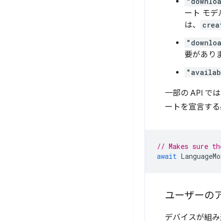
"downlo
ート モ
は、
crea
"downlo
要があり
"availab
一部の API
ートを宣言する
// Makes sure th
await
LanguageMo
ユーザーの
デバイスが組み