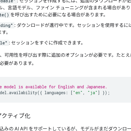
adable"
: セッションを作成するには、追加のダウンロードが
デル、言語モデル、ファイン チューニングが含まれる場合があり
te()
を呼び出すために必要になる場合があります。
ading"
: ダウンロードが進行中です。セッションを使用する
ます。
le"
: セッションをすぐに作成できます。
 では、可用性を呼び出す際に追加のオプションが必要です。たと
必要があります。
e model is available for English and Japanese.
del
.
availability
({
languages
:
[
"en"
,
"ja"
]
});
アクティブ化
込みの AI API をサポートしているが、モデルがまだダウン