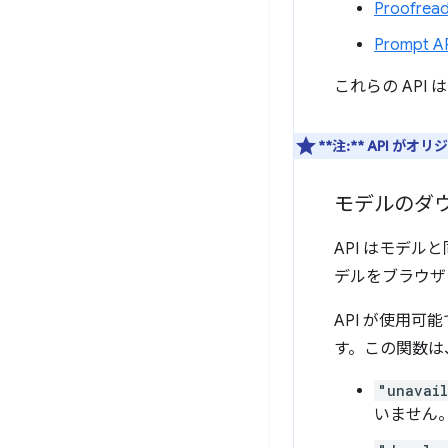
Proofread
Prompt A
これらの API
**注:**
API がオ
モデルのダ
API はモデル
デルをブラウザ
API が使用
す。この関数は、
"unavai
いません