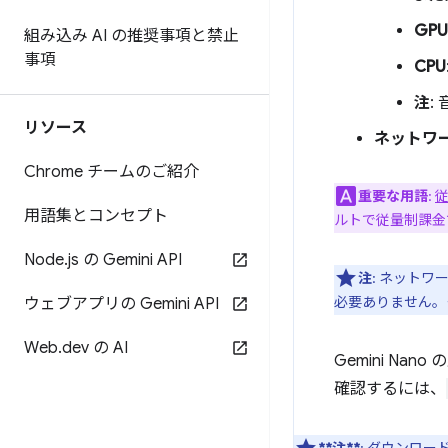
GPU
組み込み AI の推奨事項と禁止
事項
CPU
注
:
リソース
ネットワ
Chrome チームのご紹介
重要な用語
:
用語集とコンセプト
ルトで従量制課金
Node
.
js の Gemini API
注
: ネット
必要ありません。
ウェブアプリの Gemini API
Web
.
dev の AI
Gemini N
確認するには、