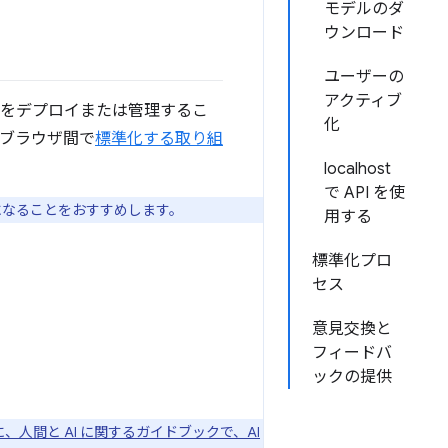
モデルのダ
ウンロード
ユーザーの
アクティブ
デルをデプロイまたは管理するこ
化
 をブラウザ間で
標準化する取り組
localhost
で API を使
になることをおすすめします。
用する
標準化プロ
セス
意見交換と
フィードバ
ックの提供
に、人間と AI に関するガイドブックで、AI