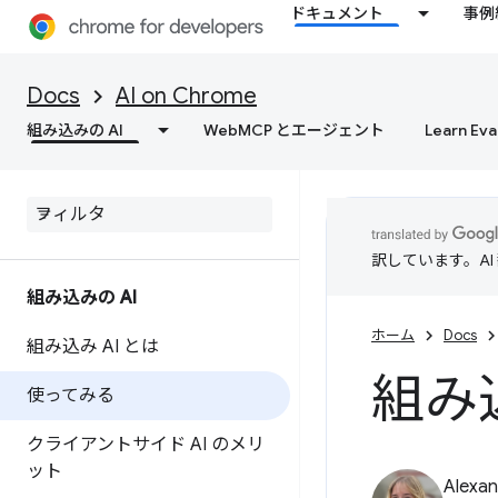
ドキュメント
事例
Docs
AI on Chrome
組み込みの AI
WebMCP とエージェント
Learn Eva
訳しています。A
組み込みの AI
ホーム
Docs
組み込み AI とは
組み
使ってみる
クライアントサイド AI のメリ
ット
Alexan