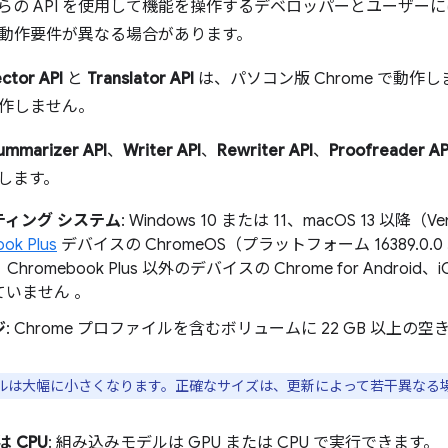
これらの API を使用して機能を操作するデベロッパーとユーザ
動作要件が異なる場合があります。
ctor API
と
Translator API
は、パソコン版 Chrome で動作し
作しません。
ummarizer API
、
Writer API
、
Rewriter API
、
Proofreader AP
作します。
ティング システム
: Windows 10 または 11、macOS 13 以降（
ok Plus
デバイスの ChromeOS（プラットフォーム 16389.0
、Chromebook Plus 以外のデバイスの Chrome for Androi
ていません 。
ジ
: Chrome プロファイルを含むボリュームに 22 GB 以上の空
ルは大幅に小さくなります。正確なサイズは、更新によって若干異なる
は CPU
: 組み込みモデルは GPU または CPU で実行できます。