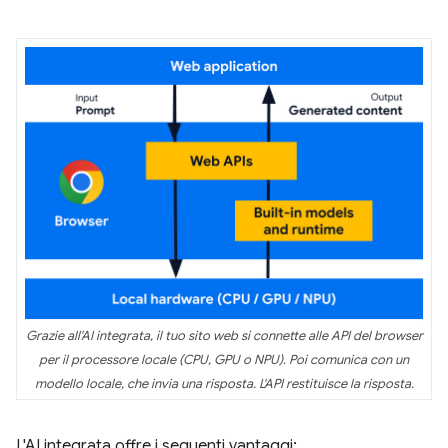
Grazie all'AI integrata, il tuo sito web si connette alle API del browser
per il processore locale (CPU, GPU o NPU). Poi comunica con un
modello locale, che invia una risposta. L'API restituisce la risposta.
L'AI integrata offre i seguenti vantaggi: