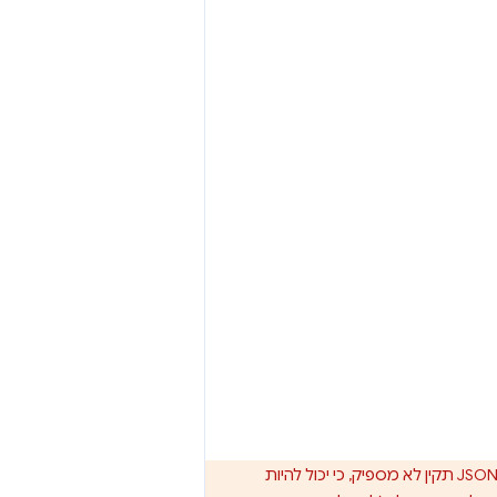
גם אם ספק המודל תומך בפלט מובנה, מומלץ להטמיע הערכה לפורמט הנתונים. תחביר JSON תקין לא מספיק, כי יכול להיות