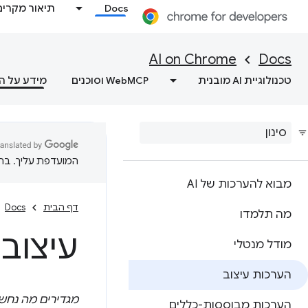
Docs
תיאור מקרים
AI on Chrome
Docs
טכנולוגיית AI מובנית
WebMCP וסוכנים
מידע על ה
המועדפת עליך. בתרג
מבוא להערכות של AI
דף הבית
Docs
מה תלמדו
עיצוב
מודל מנטלי
הערכות עיצוב
מגדירים מה נחשב ל
הערכות מבוססות-כללים