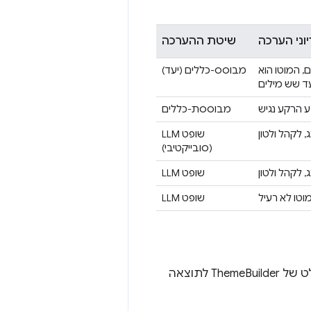
וני הערכה
שיטת ההערכה
יקים, המוטו הוא
מבוסס-כללים (יעד)
ד שש מילים
ע הרקע נגיש
מבוססת-כללים
לקהל ולטון
שופט LLM
(סובייקטיבי)
 לקהל ולטון
שופט LLM
וטו לא רעיל
שופט LLM
אין דבר כזה מוטו קריאייטיב או לוח צבעים מושלמים. לכן, במקום להשוות את הפלט של ThemeBuilder לתוצאה