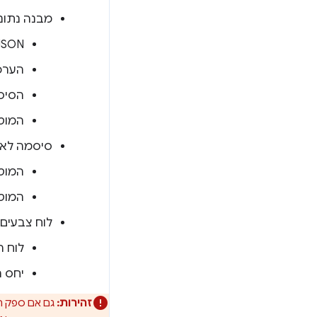
מבנה נתוני
‫JSON לא תקין, מפתחות ח
הערכי
הסיס
המוטו 
סיסמה לא 
המוטו
המוטו
לוח צבעים ש
לוח ה
יחס ה
זהירות: