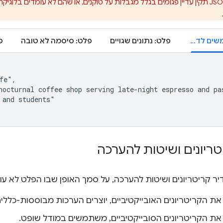
שהנתונים בתוך אובייקט JSON תקין עדיין פגומים בגלל מגבלות על טוקנים, או שהם לא עומדים
קלט של משתמשים לדוגמה
פלט: נתונים שגויים
פלט: סיסמה לא טובה
פ
fe",

nocturnal coffee shop serving late-night espresso and pas
and students"

ריונים ושיטות להערכה
יר קריטריונים ושיטות להערכה, על סמך האופן שבו הפלט לא עו
את הקריטריונים האובייקטיביים, יוצרים הערכות מבוססות-כללי
את הקריטריונים הסובייקטיביים, משתמשים במודל שופט.