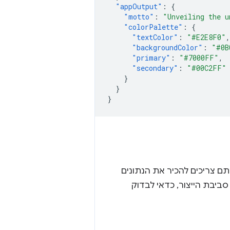
"appOutput"
:
{
"motto"
:
"Unveiling the u
"colorPalette"
:
{
"textColor"
:
"#E2E8F0"
,
"backgroundColor"
:
"#0B
"primary"
:
"#7000FF"
,
"secondary"
:
"#00C2FF"
}
}
}
תם צריכים להכיר את הנתונים
 סביבת הייצור, כדאי לבדוק