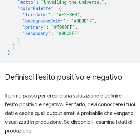
"motto"
:
"Unveiling the universe."
,
"colorPalette"
:
{
"textColor"
:
"#E2E8F0"
,
"backgroundColor"
:
"#0B0D17"
,
"primary"
:
"#7000FF"
,
"secondary"
:
"#00C2FF"
}
}
}
Definisci l'esito positivo e negativo
Il primo passo per creare una valutazione è definire
l'esito positivo e negativo. Per farlo, devi conoscere i tuoi
dati e capire quali output errati è probabile che vengano
visualizzati in produzione. Se disponibili, esamina i dati di
produzione.