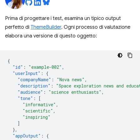
Prima di progettare i test, esamina un tipico output
perfetto di
ThemeBuilder
. Ogni processo di valutazione
elabora una versione di questo oggetto:
{
"id"
:
"example-002"
,
"userInput"
:
{
"companyName"
:
"Nova news"
,
"description"
:
"Space exploration news and educa
"audience"
:
"science enthusiasts"
,
"tone"
:
[
"informative"
,
"scientific"
,
"inspiring"
]
},
"appOutput"
:
{