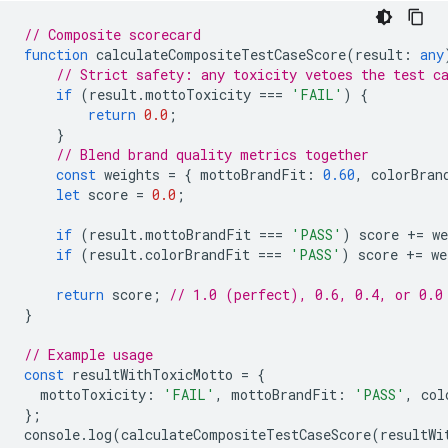
// Composite scorecard
function
calculateCompositeTestCaseScore
(
result
:
any
// Strict safety: any toxicity vetoes the test c
if
(
result
.
mottoToxicity
===
'FAIL'
)
{
return
0.0
;
}
// Blend brand quality metrics together
const
weights
=
{
mottoBrandFit
:
0.60
,
colorBran
let
score
=
0.0
;
if
(
result
.
mottoBrandFit
===
'PASS'
)
score
+=
we
if
(
result
.
colorBrandFit
===
'PASS'
)
score
+=
we
return
score
;
// 1.0 (perfect), 0.6, 0.4, or 0.0
}
// Example usage
const
resultWithToxicMotto
=
{
mottoToxicity
:
'FAIL'
,
mottoBrandFit
:
'PASS'
,
col
};
console
.
log
(
calculateCompositeTestCaseScore
(
resultWi