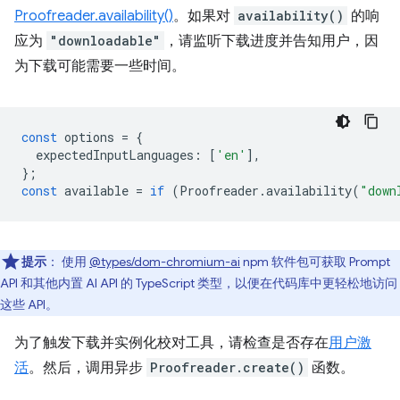
Proofreader.availability()
。如果对
availability()
的响
应为
"downloadable"
，请监听下载进度并告知用户，因
为下载可能需要一些时间。
const
options
=
{
expectedInputLanguages
:
[
'en'
],
};
const
available
=
if
(
Proofreader
.
availability
(
"down
提示
：
使用
@types/dom-chromium-ai
npm 软件包可获取 Prompt
API 和其他内置 AI API 的 TypeScript 类型，以便在代码库中更轻松地访问
这些 API。
为了触发下载并实例化校对工具，请检查是否存在
用户激
活
。然后，调用异步
Proofreader.create()
函数。