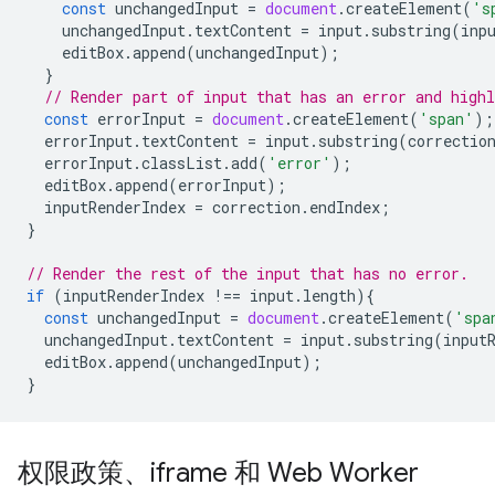
const
unchangedInput
=
document
.
createElement
(
's
unchangedInput
.
textContent
=
input
.
substring
(
inp
editBox
.
append
(
unchangedInput
);
}
// Render part of input that has an error and highl
const
errorInput
=
document
.
createElement
(
'span'
);
errorInput
.
textContent
=
input
.
substring
(
correctio
errorInput
.
classList
.
add
(
'error'
);
editBox
.
append
(
errorInput
);
inputRenderIndex
=
correction
.
endIndex
;
}
// Render the rest of the input that has no error.
if
(
inputRenderIndex
!==
input
.
length
){
const
unchangedInput
=
document
.
createElement
(
'spa
unchangedInput
.
textContent
=
input
.
substring
(
input
editBox
.
append
(
unchangedInput
);
}
权限政策、iframe 和 Web Worker