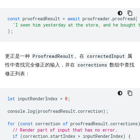
const
proofreadResult
=
await
proofreader
.
proofread
(
'I seen him yesterday at the store, and he bought 
);
更正是一种
ProofreadResult
。在
correctedInput
属
性中查找完全修正的输入，并在
corrections
数组中查找
修正列表：
let
inputRenderIndex
=
0
;
console
.
log
(
proofreadResult
.
correction
);
for
(
const
correction
of
proofreadResult
.
corrections
// Render part of input that has no error.
if
(
correction
.
startIndex
 > 
inputRenderIndex
)
{