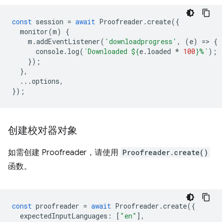
const
session
=
await
Proofreader
.
create
({
monitor
(
m
)
{
m
.
addEventListener
(
'downloadprogress'
,
(
e
)
=
>
{
console
.
log
(
`Downloaded 
${
e
.
loaded
*
100
}
%`
);
});
},
...
options
,
});
创建校对器对象
如需创建 Proofreader，请使用
Proofreader.create()
函数。
const
proofreader
=
await
Proofreader
.
create
({
expectedInputLanguages
:
[
"en"
],