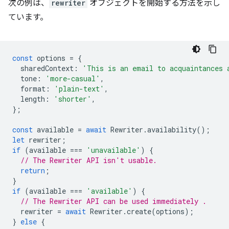
次の例は、
rewriter
オブジェクトを開始する方法を示し
ています。
const
options
=
{
sharedContext
:
'This is an email to acquaintances 
tone
:
'more-casual'
,
format
:
'plain-text'
,
length
:
'shorter'
,
};
const
available
=
await
Rewriter
.
availability
();
let
rewriter
;
if
(
available
===
'unavailable'
)
{
// The Rewriter API isn't usable.
return
;
}
if
(
available
===
'available'
)
{
// The Rewriter API can be used immediately .
rewriter
=
await
Rewriter
.
create
(
options
);
}
else
{