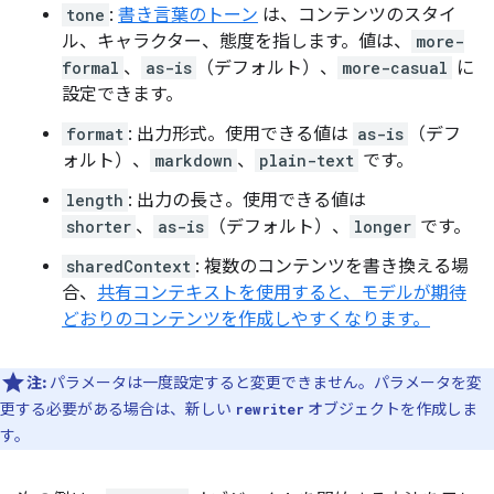
tone
:
書き言葉のトーン
は、コンテンツのスタイ
ル、キャラクター、態度を指します。値は、
more-
formal
、
as-is
（デフォルト）、
more-casual
に
設定できます。
format
: 出力形式。使用できる値は
as-is
（デフ
ォルト）、
markdown
、
plain-text
です。
length
: 出力の長さ。使用できる値は
shorter
、
as-is
（デフォルト）、
longer
です。
sharedContext
: 複数のコンテンツを書き換える場
合、
共有コンテキストを使用すると、モデルが期待
どおりのコンテンツを作成しやすくなります。
注:
パラメータは一度設定すると変更できません。パラメータを変
更する必要がある場合は、新しい
オブジェクトを作成しま
rewriter
す。