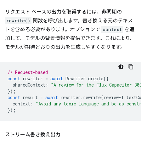
リクエスト ベースの出力を取得するには、非同期の
rewrite()
関数を呼び出します。書き換える元のテキス
トを含める必要があります。オプションで
context
を追
加して、モデルの背景情報を提供できます。これにより、
モデルが期待どおりの出力を生成しやすくなります。
// Request-based
const
rewriter
=
await
Rewriter
.
create
({
sharedContext
:
"A review for the Flux Capacitor 30
});
const
result
=
await
rewriter
.
rewrite
(
reviewEl
.
textC
context
:
"Avoid any toxic language and be as const
});
ストリーム書き換え出力