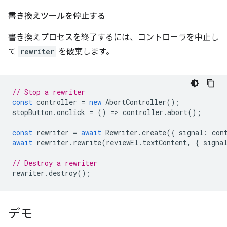
書き換えツールを停止する
書き換えプロセスを終了するには、コントローラを中止し
て
rewriter
を破棄します。
// Stop a rewriter
const
controller
=
new
AbortController
();
stopButton
.
onclick
=
()
=
>
controller
.
abort
();
const
rewriter
=
await
Rewriter
.
create
({
signal
:
con
await
rewriter
.
rewrite
(
reviewEl
.
textContent
,
{
signa
// Destroy a rewriter
rewriter
.
destroy
();
デモ