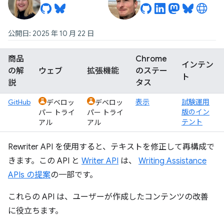
公開日: 2025 年 10 月 22 日
商品
Chrome
インテン
の解
ウェブ
拡張機能
のステー
ト
説
タス
GitHub
表示
試験運用
デベロッ
デベロッ
版のイン
パー トライ
パー トライ
テント
アル
アル
Rewriter API を使用すると、テキストを修正して再構成で
きます。この API と
Writer API
は、
Writing Assistance
APIs の提案
の一部です。
これらの API は、ユーザーが作成したコンテンツの改善
に役立ちます。