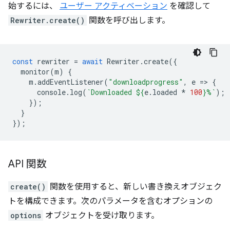
始するには、
ユーザー アクティベーション
を確認して
Rewriter.create()
関数を呼び出します。
const
rewriter
=
await
Rewriter
.
create
({
monitor
(
m
)
{
m
.
addEventListener
(
"downloadprogress"
,
e
=
>
{
console
.
log
(
`Downloaded 
${
e
.
loaded
*
100
}
%`
);
});
}
});
API 関数
create()
関数を使用すると、新しい書き換えオブジェク
トを構成できます。次のパラメータを含むオプションの
options
オブジェクトを受け取ります。