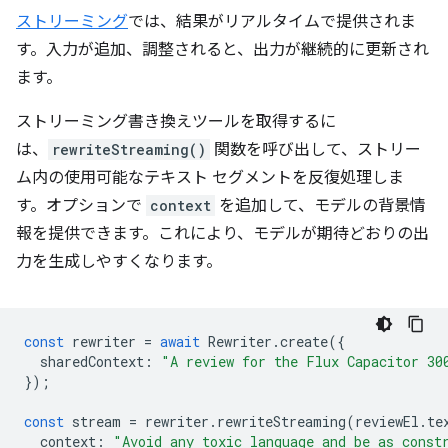
ストリーミング
では、結果がリアルタイムで提供されま
す。入力が追加、調整されると、出力が継続的に更新され
ます。
ストリーミング書き換えツールを取得するに
は、
rewriteStreaming()
関数を呼び出して、ストリー
ム内の使用可能なテキスト セグメントを反復処理しま
す。オプションで
context
を追加して、モデルの背景情
報を提供できます。これにより、モデルが期待どおりの出
力を生成しやすくなります。
const
rewriter
=
await
Rewriter
.
create
({
sharedContext
:
"A review for the Flux Capacitor 30
});
const
stream
=
rewriter
.
rewriteStreaming
(
reviewEl
.
te
context
:
"Avoid any toxic language and be as const