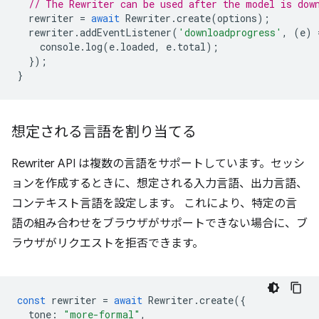
// The Rewriter can be used after the model is dow
rewriter
=
await
Rewriter
.
create
(
options
);
rewriter
.
addEventListener
(
'downloadprogress'
,
(
e
)
console
.
log
(
e
.
loaded
,
e
.
total
);
});
}
想定される言語を割り当てる
Rewriter API は複数の言語をサポートしています。セッシ
ョンを作成するときに、想定される入力言語、出力言語、
コンテキスト言語を設定します。 これにより、特定の言
語の組み合わせをブラウザがサポートできない場合に、ブ
ラウザがリクエストを拒否できます。
const
rewriter
=
await
Rewriter
.
create
({
tone
:
"more-formal"
,