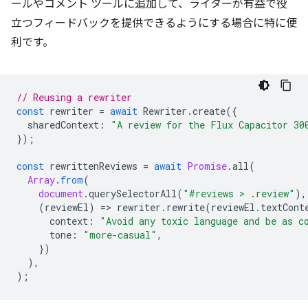
ールやコメント ツールに追加して、ライターが有益で役
立つフィードバックを提供できるようにする場合に特に便
利です。
// Reusing a rewriter
const
rewriter
=
await
Rewriter
.
create
({
sharedContext
:
"A review for the Flux Capacitor 30
});
const
rewrittenReviews
=
await
Promise
.
all
(
Array
.
from
(
document
.
querySelectorAll
(
"#reviews > .review"
),
(
reviewEl
)
=
>
rewriter
.
rewrite
(
reviewEl
.
textCont
context
:
"Avoid any toxic language and be as c
tone
:
"more-casual"
,
})
),
);