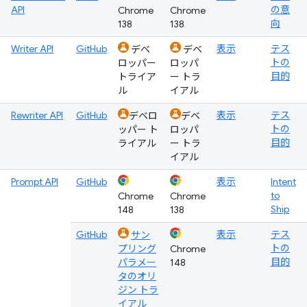
API
の意
Chrome
Chrome
向
138
138
Writer API
GitHub
表示
テス
デベ
デベ
トの
ロッパー
ロッパ
目的
トライア
ー トラ
ル
イアル
Rewriter API
GitHub
表示
テス
デベロ
デベ
トの
ッパー ト
ロッパ
目的
ライアル
ー トラ
イアル
Prompt API
GitHub
表示
Intent
to
Chrome
Chrome
Ship
148
138
GitHub
表示
テス
サン
トの
プリング
Chrome
目的
パラメー
148
タのオリ
ジン トラ
イアル