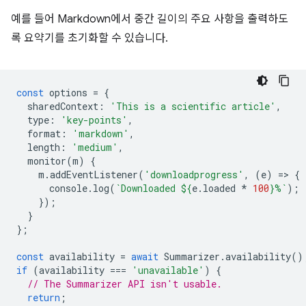
예를 들어 Markdown에서 중간 길이의 주요 사항을 출력하도
록 요약기를 초기화할 수 있습니다.
const
options
=
{
sharedContext
:
'This is a scientific article'
,
type
:
'key-points'
,
format
:
'markdown'
,
length
:
'medium'
,
monitor
(
m
)
{
m
.
addEventListener
(
'downloadprogress'
,
(
e
)
=
>
{
console
.
log
(
`Downloaded 
${
e
.
loaded
*
100
}
%`
);
});
}
};
const
availability
=
await
Summarizer
.
availability
()
if
(
availability
===
'unavailable'
)
{
// The Summarizer API isn't usable.
return
;