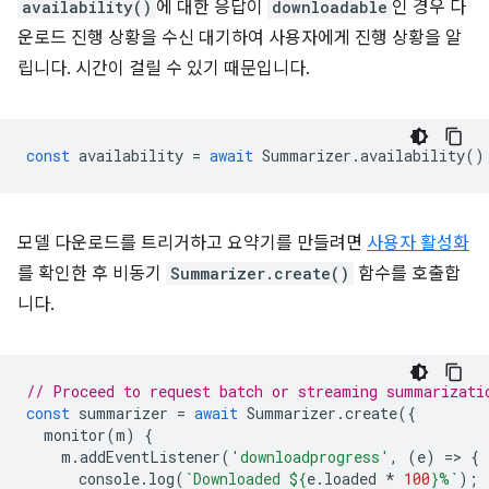
availability()
에 대한 응답이
downloadable
인 경우 다
운로드 진행 상황을 수신 대기하여 사용자에게 진행 상황을 알
립니다. 시간이 걸릴 수 있기 때문입니다.
const
availability
=
await
Summarizer
.
availability
()
모델 다운로드를 트리거하고 요약기를 만들려면
사용자 활성화
를 확인한 후 비동기
Summarizer.create()
함수를 호출합
니다.
// Proceed to request batch or streaming summarizati
const
summarizer
=
await
Summarizer
.
create
({
monitor
(
m
)
{
m
.
addEventListener
(
'downloadprogress'
,
(
e
)
=
>
{
console
.
log
(
`Downloaded 
${
e
.
loaded
*
100
}
%`
);