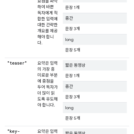
요점을 파악
하여 바쁜
문장 1개
독자에게 적
중간
합한 입력에
대한 간략한
문장 3개
개요를 제공
해야 합니
long
다.
문장 5개
"teaser"
요약은 입력
짧은 동영상
의 가장 흥
미로운 부분
문장 1개
에 중점을
중간
두어 독자가
더 많이 읽
문장 3개
도록 유도해
야 합니다.
long
문장 5개
"key-
요약은 입력
짧은 동영상