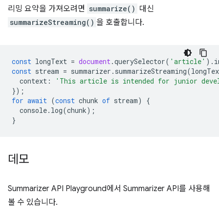
리밍 요약을 가져오려면
summarize()
대신
summarizeStreaming()
을 호출합니다.
const
longText
=
document
.
querySelector
(
'article'
).
i
const
stream
=
summarizer
.
summarizeStreaming
(
longTex
context
:
'This article is intended for junior deve
});
for
await
(
const
chunk
of
stream
)
{
console
.
log
(
chunk
);
}
데모
Summarizer API Playground에서 Summarizer API를 사용해
볼 수 있습니다.