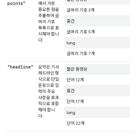
points"
에서 가장
중요한 점을
글머리 기호 3개
추출하여 글
중간
머리 기호
목록으로 표
글머리 기호 5개
시해야 합니
다.
long
글머리 기호 7개
"headline"
요약은 기사
짧은 동영상
헤드라인 형
식으로 단일
단어 12개
문장으로 입
중간
력의 주요
사항을 효과
단어 17개
적으로 포함
해야 합니
long
다.
단어 22개