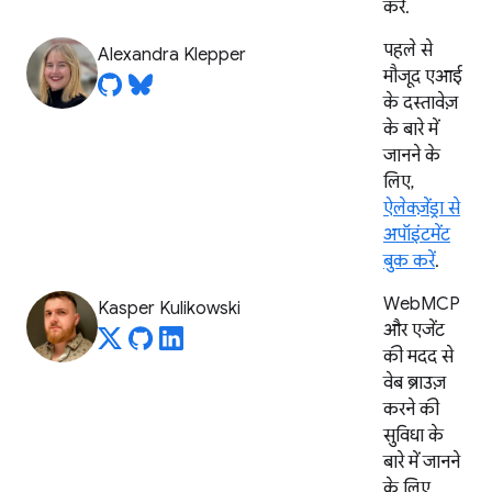
करें.
पहले से
Alexandra Klepper
मौजूद एआई
के दस्तावेज़
के बारे में
जानने के
लिए,
ऐलेक्ज़ेंड्रा से
अपॉइंटमेंट
बुक करें
.
WebMCP
Kasper Kulikowski
और एजेंट
की मदद से
वेब ब्राउज़
करने की
सुविधा के
बारे में जानने
के लिए,