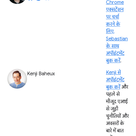
Chrome
एक्सटेंशन
पर चर्चा
करने के
लिए,
Sebastian
के साथ
अपॉइंटमेंट
बुक करें
.
Kenji से
Kenji Baheux
अपॉइंटमेंट
बुक करें
और
पहले से
मौजूद एआई
से जुड़ी
चुनौतियों और
अवसरों के
बारे में बात