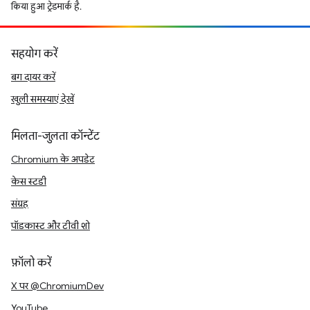
किया हुआ ट्रेडमार्क है.
सहयोग करें
बग दायर करें
खुली समस्याएं देखें
मिलता-जुलता कॉन्टेंट
Chromium के अपडेट
केस स्टडी
संग्रह
पॉडकास्ट और टीवी शो
फ़ॉलो करें
X पर @ChromiumDev
YouTube