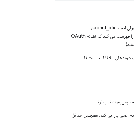
بخش "oauth2" پارامترهای مورد نیاز را توسط OAuth2 برای انجام جادوی خود تعریف می کند. برای ایجاد «client_id»،
را دنبال کنید. "scopes" محدوده های مجوزی را فهرست می کند که نشانه OAuth
بخش «مجوزها» شامل URLهایی است که برنامه از طریق XHR2 به آنها دسترسی خواهد داشت. پیشوندهای URL لازم است تا
500x600 پیکسلی را به صفحه اصلی باز می کند. همچنین حداقل