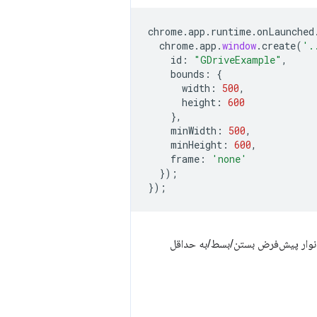
chrome
.
app
.
runtime
.
onLaunched
chrome
.
app
.
window
.
create
(
'.
id
:
"GDriveExample"
,
bounds
:
{
width
:
500
,
height
:
600
},
minWidth
:
500
,
minHeight
:
600
,
frame
:
'none'
});
});
ا نوار پیش‌فرض بستن/بسط/به حداقل