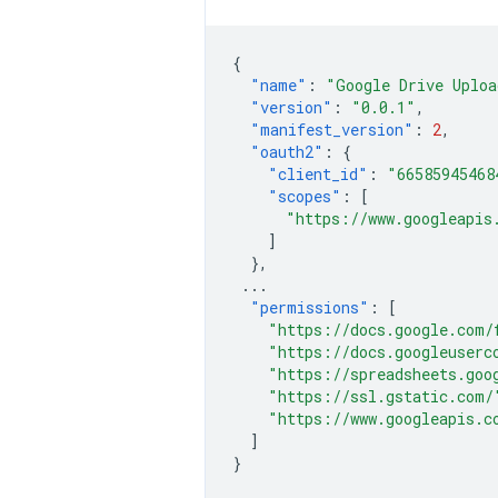
{
"name"
:
"Google Drive Uploa
"version"
:
"0.0.1"
,
"manifest_version"
:
2
,
"oauth2"
:
{
"client_id"
:
"66585945468
"scopes"
:
[
"https://www.googleapis
]
},
...
"permissions"
:
[
"https://docs.google.com/
"https://docs.googleuserc
"https://spreadsheets.goo
"https://ssl.gstatic.com/
"https://www.googleapis.c
]
}