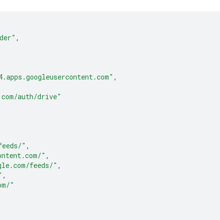
der"
,
4.apps.googleusercontent.com"
,
.com/auth/drive"
feeds/"
,
ontent.com/"
,
gle.com/feeds/"
,
"
,
om/"