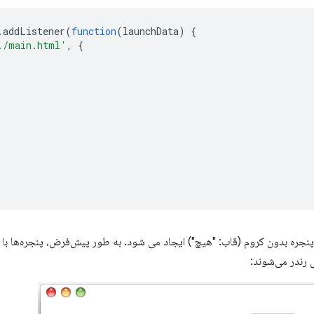
.
addListener
(
function
(
launchData
)
{
./main.html'
,
{
پنجره بدون کروم (قاب: "هیچ") ایجاد می شود. به طور پیش‌فرض، پنجره‌ها ب
رندر می‌شوند: