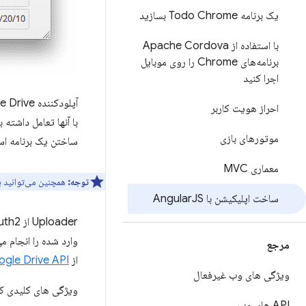
یک برنامه Todo Chrome بسازید
با استفاده از Apache Cordova
برنامه‌های Chrome را روی موبایل
اجرا کنید
احراز هویت کاربر
با آنها تعامل داشته 
موتورهای بازی
ساختن یک برنامه اس
معماری MVC
توجه:
همچنین می‌توانید برنامه‌هایی بسازید که با APIه
ساخت اپلیکیشن با Angular
JS
Uploader از OAuth2 برای دسترسی به داده های کاربر استفاده می کند.
وارد شده را انجام م
مرجع
از
gle Drive API
ویژگی های وب غیرفعال
ویژگی های کلیدی که 
API های وب