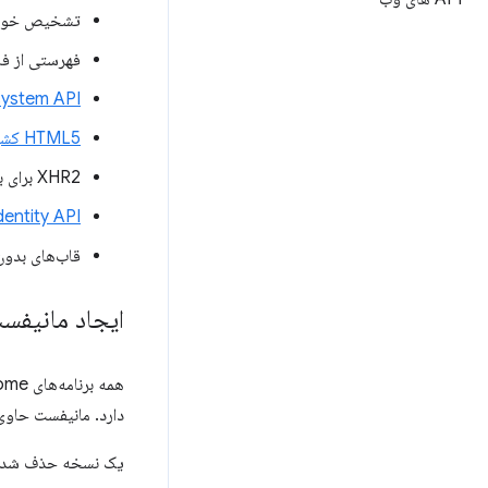
تشخیص خودکار gularJS
فهرستی از فا
system API
HTML5 کشیدن و رها کردن
XHR2 برای بارگذاری تصاویر، متقابل دامنه
entity API
قاب‌های بدون
ایجاد مانیفس
همه برنامه‌های Chrome به یک فایل
دارد. مانیفست حاوی 
یک نسخه حذف شده ا