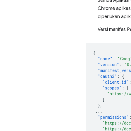
Semua Aplikasi
Chrome aplikas
diperlukan aplik
Versi manifes P
{
"name"
:
"Goog
"version"
:
"0
"manifest_ver
"oauth2"
:
{
"client_id"
"scopes"
:
[
"https://w
]
},
...
"permissions"
"https://doc
"https://doc