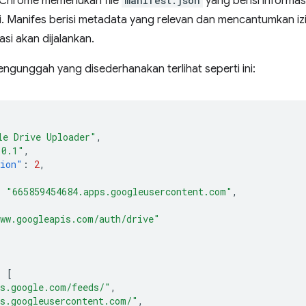
 Chrome memerlukan file
manifest.json
yang berisi informas
i. Manifes berisi metadata yang relevan dan mencantumkan iz
asi akan dijalankan.
engunggah yang disederhanakan terlihat seperti ini:
le Drive Uploader"
,
.0.1"
,
sion"
:
2
,
:
"665859454684.apps.googleusercontent.com"
,
ww.googleapis.com/auth/drive"
:
[
s.google.com/feeds/"
,
s.googleusercontent.com/"
,