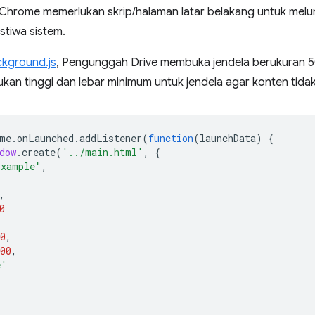
 Chrome memerlukan skrip/halaman latar belakang untuk melun
stiwa sistem.
kground.js
, Pengunggah Drive membuka jendela berukuran 
ukan tinggi dan lebar minimum untuk jendela agar konten tidak
me
.
onLaunched
.
addListener
(
function
(
launchData
)
{
dow
.
create
(
'../main.html'
,
{
Example"
,
,
0
0
,
00
,
e'