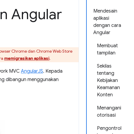
n Angular
Mendesain
aplikasi
dengan cara
Angular
Membuat
rowser Chrome dan Chrome Web Store
tampilan
ara
memigrasikan aplikasi
.
Sekilas
ework MVC
AngularJS
. Kepada
tentang
 yang dibangun menggunakan
Kebijakan
Keamanan
Konten
Menangani
otorisasi
Pengontrol