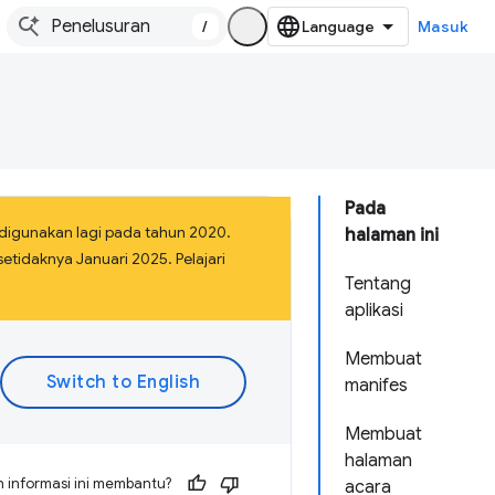
/
Masuk
Pada
 digunakan lagi pada tahun 2020.
halaman ini
etidaknya Januari 2025. Pelajari
Tentang
aplikasi
Membuat
manifes
Membuat
halaman
 informasi ini membantu?
acara