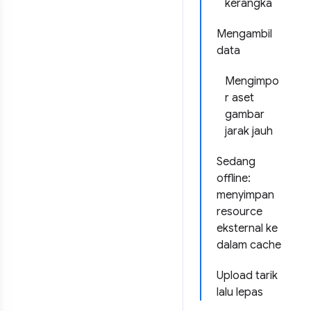
kerangka
Mengambil
data
Mengimpo
r aset
gambar
jarak jauh
Sedang
offline:
menyimpan
resource
eksternal ke
dalam cache
Upload tarik
lalu lepas