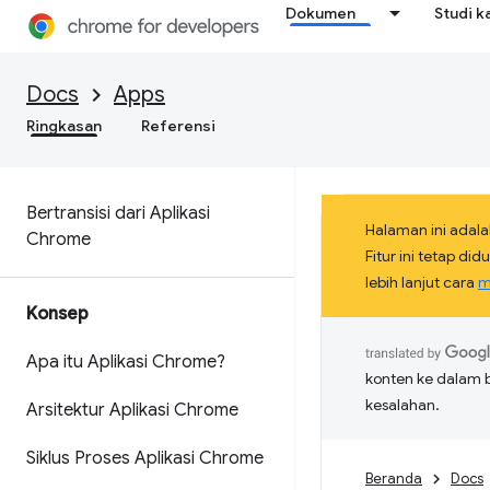
Dokumen
Studi k
Docs
Apps
Ringkasan
Referensi
Bertransisi dari Aplikasi
Halaman ini adala
Chrome
Fitur ini tetap d
lebih lanjut cara
m
Konsep
Apa itu Aplikasi Chrome?
konten ke dalam 
kesalahan.
Arsitektur Aplikasi Chrome
Siklus Proses Aplikasi Chrome
Beranda
Docs