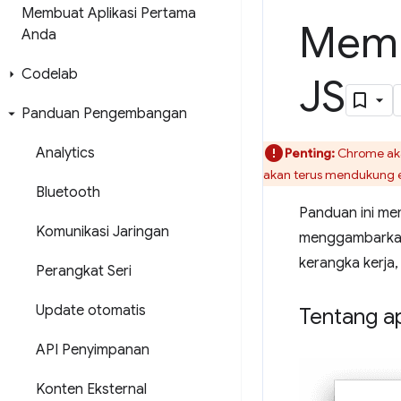
Membuat Aplikasi Pertama
Mem-
Anda
Codelab
JS
Panduan Pengembangan
Analytics
Penting:
Chrome aka
akan terus mendukung e
Bluetooth
Panduan ini m
Komunikasi Jaringan
menggambarkan 
kerangka kerja
Perangkat Seri
Update otomatis
Tentang ap
API Penyimpanan
Konten Eksternal