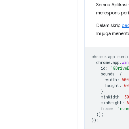
Semua Aplikasi
merespons peri
Dalam skrip
bac
Ini juga menent
chrome
.
app
.
runti
chrome
.
app
.
win
id
:
"GDrive
bounds
:
{
width
:
500
height
:
60
},
minWidth
:
50
minHeight
:
6
frame
:
'non
});
});