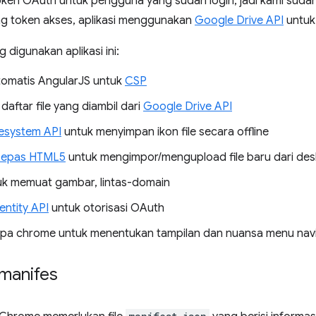
en OAuth untuk pengguna yang sudah login, jadi kami sudah b
g token akses, aplikasi menggunakan
Google Drive API
untuk
 digunakan aplikasi ini:
tomatis AngularJS untuk
CSP
aftar file yang diambil dari
Google Drive API
esystem API
untuk menyimpan ikon file secara offline
u Lepas HTML5
untuk mengimpor/mengupload file baru dari de
k memuat gambar, lintas-domain
entity API
untuk otorisasi OAuth
pa chrome untuk menentukan tampilan dan nuansa menu navigas
manifes