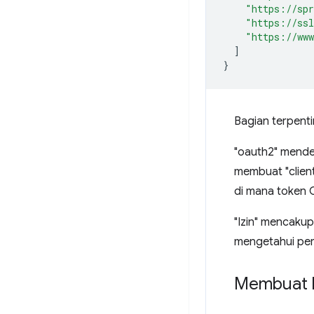
"https://spr
"https://ssl
"https://www
]
}
Bagian terpentin
"oauth2" mende
membuat "client_
di mana token O
"Izin" mencaku
mengetahui per
Membuat 