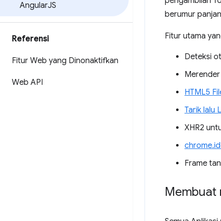
pengambilan Tok
Angular
JS
berumur panjan
Fitur utama yang
Referensi
Deteksi o
Fitur Web yang Dinonaktifkan
Merender d
Web API
HTML5 Fil
Tarik lal
XHR2 untu
chrome.id
Frame tan
Membuat 