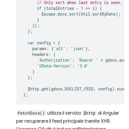
// Only sort when last entry is seen.
if
(
totalEntries
-
1
==
i
)
{
$scope
.
docs
.
sort
(
Util
.
sortByDate
);
}
});
};
var
config
=
{
params
:
{
'alt'
:
'json'
},
headers
:
{
'Authorization'
:
'Bearer '
+
gdocs
.
acce
'GData-Version'
:
'3.0'
}
};
$http
.
get
(
gdocs
.
DOCLIST_FEED
,
config
).
succe
};
fetchDocs()
utilizza il servizio
$http
di Angular
per recuperare il feed principale tramite XHR.