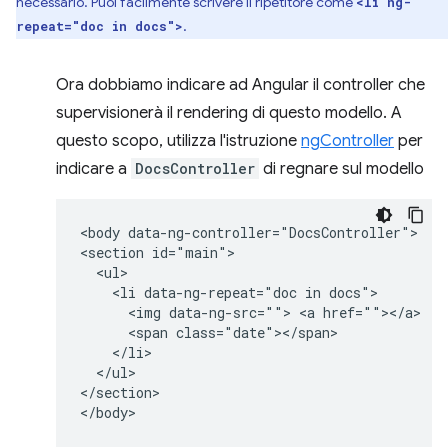
necessario. Puoi facilmente scrivere il ripetitore come
<li ng-
.
repeat="doc in docs">
Ora dobbiamo indicare ad Angular il controller che
supervisionerà il rendering di questo modello. A
questo scopo, utilizza l'istruzione
ngController
per
indicare a
DocsController
di regnare sul modello
<body data-ng-controller="DocsController">

<section id="main">

  <ul>

    <li data-ng-repeat="doc in docs">

      <img data-ng-src=""> <a href=""></a> 

      <span class="date"></span>

    </li>

  </ul>

</section>
