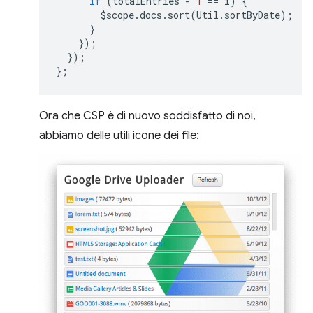
if
(
totalEntries
-
1
==
i
)
{
$scope
.
docs
.
sort
(
Util
.
sortByDate
);
}
});
});
};
Ora che CSP è di nuovo soddisfatto di noi,
abbiamo delle utili icone dei file: