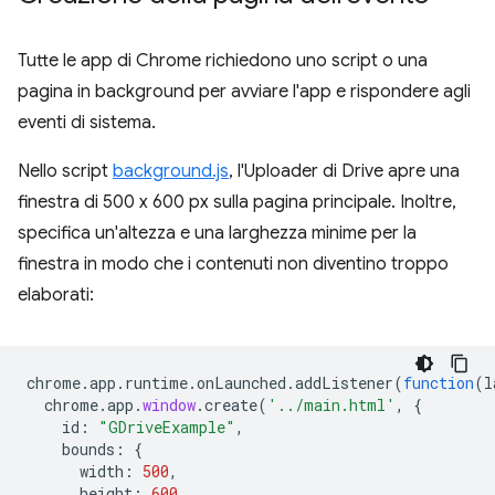
Tutte le app di Chrome richiedono uno script o una
pagina in background per avviare l'app e rispondere agli
eventi di sistema.
Nello script
background.js
, l'Uploader di Drive apre una
finestra di 500 x 600 px sulla pagina principale. Inoltre,
specifica un'altezza e una larghezza minime per la
finestra in modo che i contenuti non diventino troppo
elaborati:
chrome
.
app
.
runtime
.
onLaunched
.
addListener
(
function
(
l
chrome
.
app
.
window
.
create
(
'../main.html'
,
{
id
:
"GDriveExample"
,
bounds
:
{
width
:
500
,
height
:
600