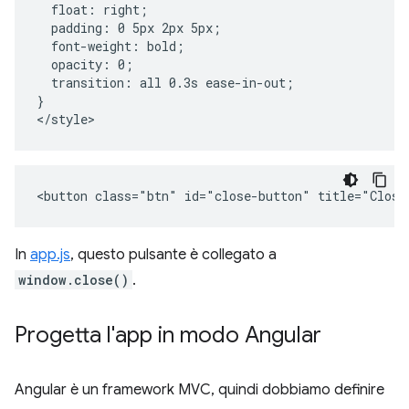
  float: right;

  padding: 0 5px 2px 5px;

  font-weight: bold;

  opacity: 0;

  transition: all 0.3s ease-in-out;

}

In
app.js
, questo pulsante è collegato a
window.close()
.
Progetta l'app in modo Angular
Angular è un framework MVC, quindi dobbiamo definire