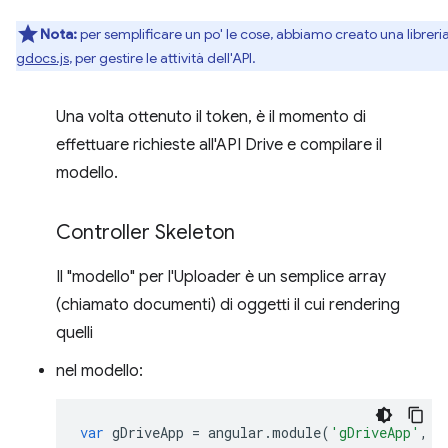
Nota:
per semplificare un po' le cose, abbiamo creato una libreria
gdocs.js
, per gestire le attività dell'API.
Una volta ottenuto il token, è il momento di
effettuare richieste all'API Drive e compilare il
modello.
Controller Skeleton
Il "modello" per l'Uploader è un semplice array
(chiamato documenti) di oggetti il cui rendering
quelli
nel modello:
var
gDriveApp
=
angular
.
module
(
'gDriveApp'
,
[