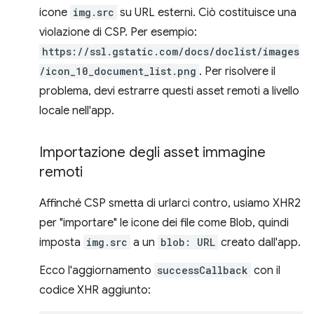
icone
img.src
su URL esterni. Ciò costituisce una
violazione di CSP. Per esempio:
https://ssl.gstatic.com/docs/doclist/images
/icon_10_document_list.png
. Per risolvere il
problema, devi estrarre questi asset remoti a livello
locale nell'app.
Importazione degli asset immagine
remoti
Affinché CSP smetta di urlarci contro, usiamo XHR2
per "importare" le icone dei file come Blob, quindi
imposta
img.src
a un
blob: URL
creato dall'app.
Ecco l'aggiornamento
successCallback
con il
codice XHR aggiunto: