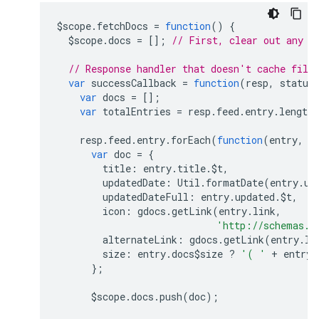
$scope
.
fetchDocs
=
function
()
{
$scope
.
docs
=
[];
// First, clear out any o
// Response handler that doesn't cache file
var
successCallback
=
function
(
resp
,
status
var
docs
=
[];
var
totalEntries
=
resp
.
feed
.
entry
.
length
resp
.
feed
.
entry
.
forEach
(
function
(
entry
,
i
var
doc
=
{
title
:
entry
.
title
.
$t
,
updatedDate
:
Util
.
formatDate
(
entry
.
up
updatedDateFull
:
entry
.
updated
.
$t
,
icon
:
gdocs
.
getLink
(
entry
.
link
,
'http://schemas.g
alternateLink
:
gdocs
.
getLink
(
entry
.
li
size
:
entry
.
docs$size
?
'( '
+
entry
.
};
$scope
.
docs
.
push
(
doc
);