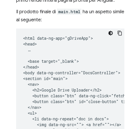
primo rende l'intera pagina pronta per Angular.
Il prodotto finale di
main.html
ha un aspetto simile
al seguente:
<html data-ng-app="gDriveApp">

<head>

  …

  <base target="_blank">

</head>

<body data-ng-controller="DocsController">

<section id="main">

  <nav>

    <h2>Google Drive Uploader</h2>

    <button class="btn" data-ng-click="fetchDo
    <button class="btn" id="close-button" titl
  </nav>

  <ul>

    <li data-ng-repeat="doc in docs">

      <img data-ng-src=""> <a href=""></a>  
