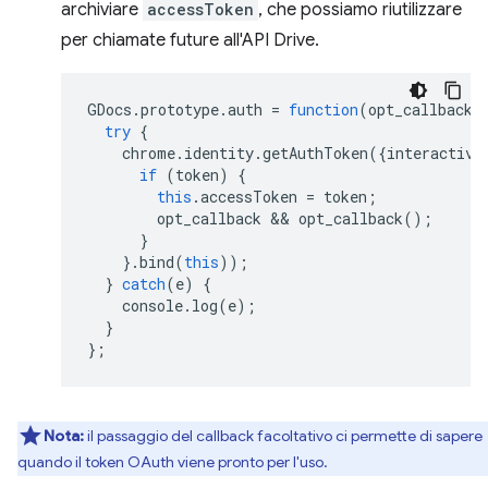
archiviare
accessToken
, che possiamo riutilizzare
per chiamate future all'API Drive.
GDocs
.
prototype
.
auth
=
function
(
opt_callback
)
try
{
chrome
.
identity
.
getAuthToken
({
interactive
if
(
token
)
{
this
.
accessToken
=
token
;
opt_callback
 && 
opt_callback
();
}
}.
bind
(
this
));
}
catch
(
e
)
{
console
.
log
(
e
);
}
};
Nota:
il passaggio del callback facoltativo ci permette di sapere
quando il token OAuth viene pronto per l'uso.