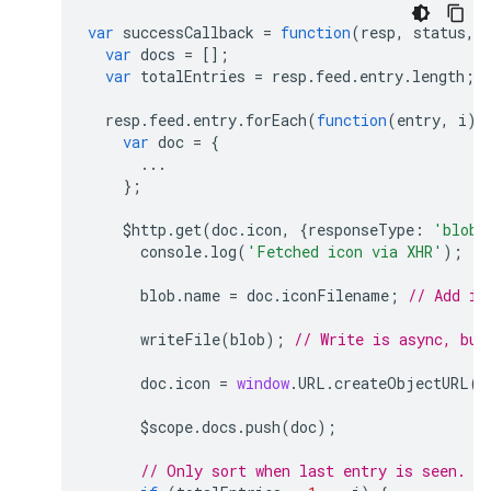
var
successCallback
=
function
(
resp
,
status
,
var
docs
=
[];
var
totalEntries
=
resp
.
feed
.
entry
.
length
;
resp
.
feed
.
entry
.
forEach
(
function
(
entry
,
i
)
var
doc
=
{
...
};
$http
.
get
(
doc
.
icon
,
{
responseType
:
'blob'
console
.
log
(
'Fetched icon via XHR'
);
blob
.
name
=
doc
.
iconFilename
;
// Add ic
writeFile
(
blob
);
// Write is async, but
doc
.
icon
=
window
.
URL
.
createObjectURL
(
b
$scope
.
docs
.
push
(
doc
);
// Only sort when last entry is seen.