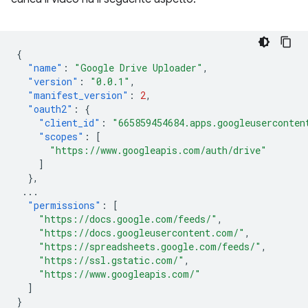
{
"name"
:
"Google Drive Uploader"
,
"version"
:
"0.0.1"
,
"manifest_version"
:
2
,
"oauth2"
:
{
"client_id"
:
"665859454684.apps.googleuserconten
"scopes"
:
[
"https://www.googleapis.com/auth/drive"
]
},
...
"permissions"
:
[
"https://docs.google.com/feeds/"
,
"https://docs.googleusercontent.com/"
,
"https://spreadsheets.google.com/feeds/"
,
"https://ssl.gstatic.com/"
,
"https://www.googleapis.com/"
]
}