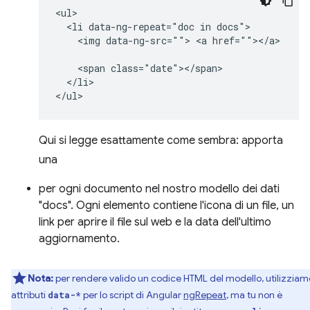
<ul>

  <li data-ng-repeat="doc in docs">

    <img data-ng-src=""> <a href=""></a>

    <span class="date"></span>

  </li>

Qui si legge esattamente come sembra: apporta
una
per ogni documento nel nostro modello dei dati
"docs". Ogni elemento contiene l'icona di un file, un
link per aprire il file sul web e la data dell'ultimo
aggiornamento.
Nota:
per rendere valido un codice HTML del modello, utilizziamo
attributi
per lo script di Angular
ngRepeat
, ma tu non è
data-*