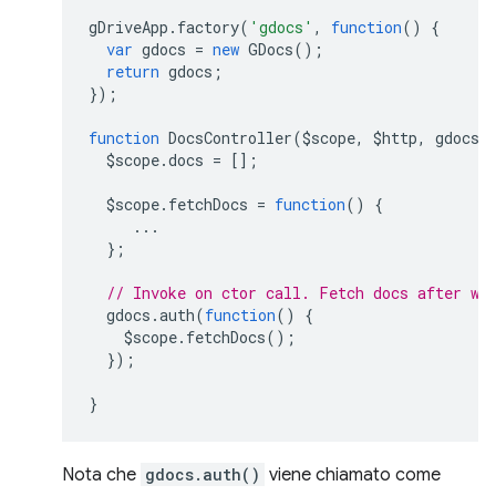
gDriveApp
.
factory
(
'gdocs'
,
function
()
{
var
gdocs
=
new
GDocs
();
return
gdocs
;
});
function
DocsController
(
$scope
,
$http
,
gdocs
)
$scope
.
docs
=
[];
$scope
.
fetchDocs
=
function
()
{
...
};
// Invoke on ctor call. Fetch docs after we
gdocs
.
auth
(
function
()
{
$scope
.
fetchDocs
();
});
}
Nota che
gdocs.auth()
viene chiamato come