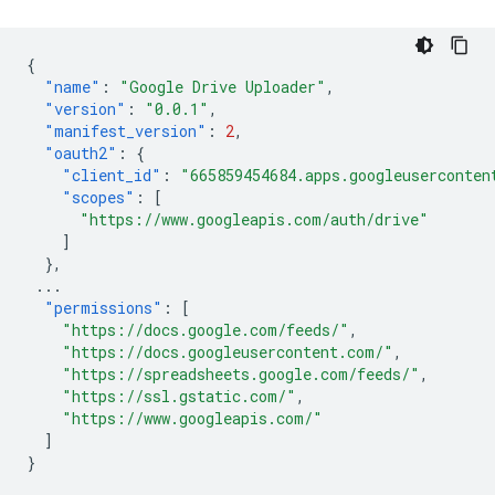
{
"name"
:
"Google Drive Uploader"
,
"version"
:
"0.0.1"
,
"manifest_version"
:
2
,
"oauth2"
:
{
"client_id"
:
"665859454684.apps.googleuserconten
"scopes"
:
[
"https://www.googleapis.com/auth/drive"
]
},
...
"permissions"
:
[
"https://docs.google.com/feeds/"
,
"https://docs.googleusercontent.com/"
,
"https://spreadsheets.google.com/feeds/"
,
"https://ssl.gstatic.com/"
,
"https://www.googleapis.com/"
]
}