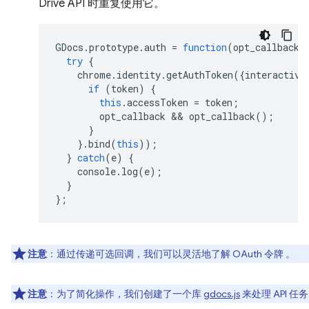
Drive API 时重复使用它。
GDocs
.
prototype
.
auth
=
function
(
opt_callback
)
try
{
chrome
.
identity
.
getAuthToken
({
interactive
if
(
token
)
{
this
.
accessToken
=
token
;
opt_callback
 && 
opt_callback
();
}
}.
bind
(
this
));
}
catch
(
e
)
{
console
.
log
(
e
);
}
};
注意
：通过传递可选回调，我们可以灵活地了解 OAuth 令牌 。
注意
：为了简化操作，我们创建了一个库
gdocs.js
来处理 API 任