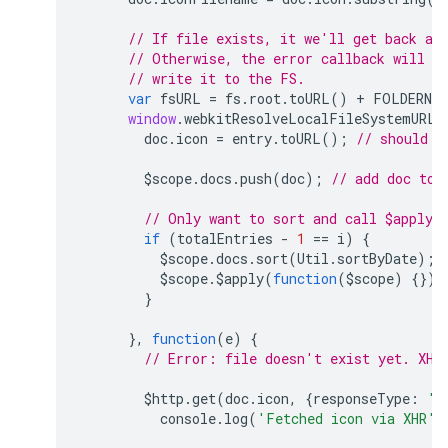
// If file exists, it we'll get back a 
// Otherwise, the error callback will f
// write it to the FS.
var
fsURL
=
fs
.
root
.
toURL
()
+
FOLDERNAM
window
.
webkitResolveLocalFileSystemURL
(
doc
.
icon
=
entry
.
toURL
();
// should b
$scope
.
docs
.
push
(
doc
);
// add doc to 
// Only want to sort and call $apply(
if
(
totalEntries
-
1
==
i
)
{
$scope
.
docs
.
sort
(
Util
.
sortByDate
);
$scope
.
$apply
(
function
(
$scope
)
{});
}
},
function
(
e
)
{
// Error: file doesn't exist yet. XHR
$http
.
get
(
doc
.
icon
,
{
responseType
:
'b
console
.
log
(
'Fetched icon via XHR'
)