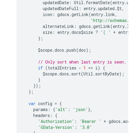
updatedDate
:
Util
.
formatDate
(
entry
.
up
updatedDateFull
:
entry
.
updated
.
$t
,
icon
:
gdocs
.
getLink
(
entry
.
link
,
'http://schemas.g
alternateLink
:
gdocs
.
getLink
(
entry
.
li
size
:
entry
.
docs$size
?
'( '
+
entry
.
};
$scope
.
docs
.
push
(
doc
);
// Only sort when last entry is seen.
if
(
totalEntries
-
1
==
i
)
{
$scope
.
docs
.
sort
(
Util
.
sortByDate
);
}
});
};
var
config
=
{
params
:
{
'alt'
:
'json'
},
headers
:
{
'Authorization'
:
'Bearer '
+
gdocs
.
acce
'GData-Version'
:
'3.0'