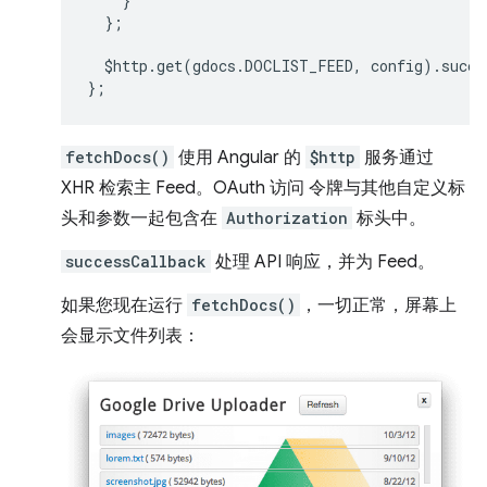
}
};
$http
.
get
(
gdocs
.
DOCLIST_FEED
,
config
).
succe
};
fetchDocs()
使用 Angular 的
$http
服务通过
XHR 检索主 Feed。OAuth 访问 令牌与其他自定义标
头和参数一起包含在
Authorization
标头中。
successCallback
处理 API 响应，并为 Feed。
如果您现在运行
fetchDocs()
，一切正常，屏幕上
会显示文件列表：