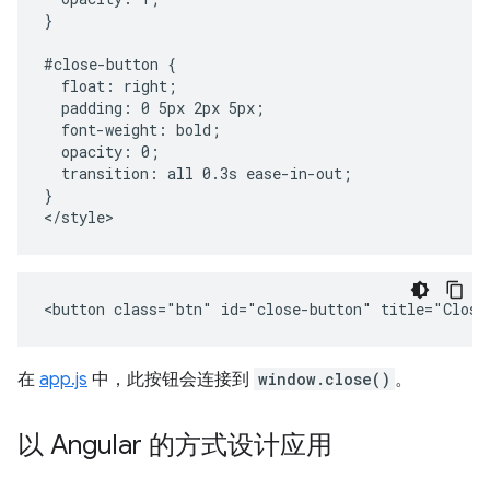
}

#close-button {

  float: right;

  padding: 0 5px 2px 5px;

  font-weight: bold;

  opacity: 0;

  transition: all 0.3s ease-in-out;

}

在
app.js
中，此按钮会连接到
window.close()
。
以 Angular 的方式设计应用