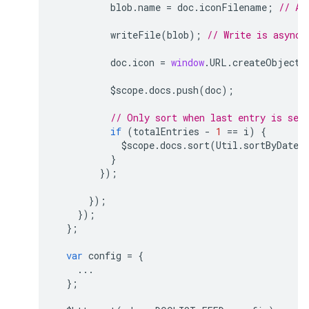
blob
.
name
=
doc
.
iconFilename
;
// Ad
writeFile
(
blob
);
// Write is async,
doc
.
icon
=
window
.
URL
.
createObjectU
$scope
.
docs
.
push
(
doc
);
// Only sort when last entry is see
if
(
totalEntries
-
1
==
i
)
{
$scope
.
docs
.
sort
(
Util
.
sortByDate
)
}
});
});
});
};
var
config
=
{
...
};