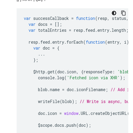
var
successCallback
=
function
(
resp
,
status
,
var
docs
=
[];
var
totalEntries
=
resp
.
feed
.
entry
.
length
;
resp
.
feed
.
entry
.
forEach
(
function
(
entry
,
i
)
var
doc
=
{
...
};
$http
.
get
(
doc
.
icon
,
{
responseType
:
'blob'
console
.
log
(
'Fetched icon via XHR'
);
blob
.
name
=
doc
.
iconFilename
;
// Add ic
writeFile
(
blob
);
// Write is async, but
doc
.
icon
=
window
.
URL
.
createObjectURL
(
b
$scope
.
docs
.
push
(
doc
);