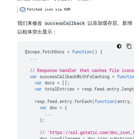
我们来修改
successCallback
以添加缓存层。新增
以粗体突出显示：
$scope
.
fetchDocs
=
function
()
{
...
// Response handler that caches file icons 
var
successCallbackWithFsCaching
=
function
var
docs
=
[];
var
totalEntries
=
resp
.
feed
.
entry
.
length
resp
.
feed
.
entry
.
forEach
(
function
(
entry
,
i
var
doc
=
{
...
};
// 'https://ssl.gstatic.com/doc_icon_12
doc
.
iconFilename
=
doc
.
icon
.
substring
(
d