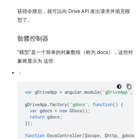
获得令牌后，就可以向 Drive API 发出请求并填充模
型了。
骷髅控制器
“模型”是一个简单的对象数组（称为 docs），这些对
象将显示为 这些
：
var
gDriveApp
=
angular
.
module
(
'gDriveApp'
,
[
gDriveApp
.
factory
(
'gdocs'
,
function
()
{
var
gdocs
=
new
GDocs
();
return
gdocs
;
});
function
DocsController
(
$scope
,
$http
,
gdocs
)