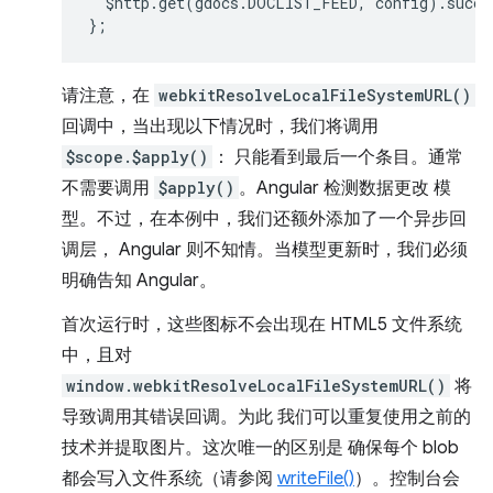
$http
.
get
(
gdocs
.
DOCLIST_FEED
,
config
).
succe
};
请注意，在
webkitResolveLocalFileSystemURL()
回调中，当出现以下情况时，我们将调用
$scope.$apply()
： 只能看到最后一个条目。通常
不需要调用
$apply()
。Angular 检测数据更改 模
型。不过，在本例中，我们还额外添加了一个异步回
调层， Angular 则不知情。当模型更新时，我们必须
明确告知 Angular。
首次运行时，这些图标不会出现在 HTML5 文件系统
中，且对
window.webkitResolveLocalFileSystemURL()
将
导致调用其错误回调。为此 我们可以重复使用之前的
技术并提取图片。这次唯一的区别是 确保每个 blob
都会写入文件系统（请参阅
writeFile()
）。控制台会