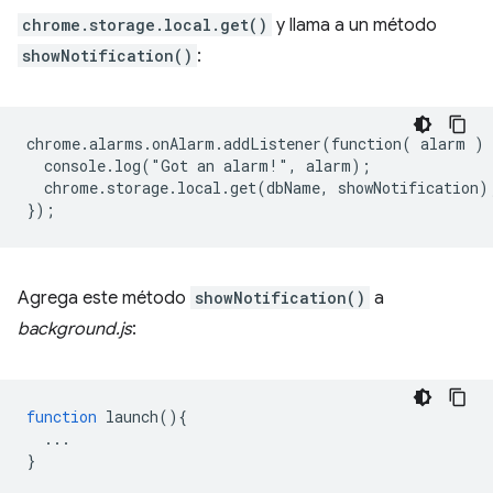
chrome.storage.local.get()
y llama a un método
showNotification()
:
chrome.alarms.onAlarm.addListener(function( alarm ) {
  console.log("Got an alarm!", alarm);

  chrome.storage.local.get(dbName, showNotification);
Agrega este método
showNotification()
a
background.js
:
function
launch
()
{
...
}