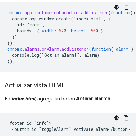
chrome
.
app
.
runtime
.
onLaunched
.
addListener
(
function
()
chrome.app.window.create('index.html',
{
id
:
'main'
,
bounds
:
{
width
:
620
,
height
:
500
}
}
);
}
);
chrome
.
alarms
.
onAlarm
.
addListener
(
function
(
alarm
)
console.log("Got
an
alarm!",
alarm)
;
}
);
Actualizar vista HTML
En
index.html
, agrega un botón
Activar alarma
:
<footer id="info">

  <button id="toggleAlarm">Activate alarm</button>

  ...
