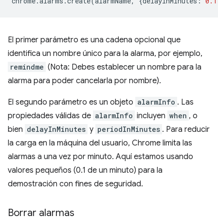
chrome
.
alarms
.
create
(
alarmName
,
{
delayInMinutes
:
0.1
El primer parámetro es una cadena opcional que
identifica un nombre único para la alarma, por ejemplo,
remindme
(Nota: Debes establecer un nombre para la
alarma para poder cancelarla por nombre).
El segundo parámetro es un objeto
alarmInfo
. Las
propiedades válidas de
alarmInfo
incluyen
when
, o
bien
delayInMinutes
y
periodInMinutes
. Para reducir
la carga en la máquina del usuario, Chrome limita las
alarmas a una vez por minuto. Aquí estamos usando
valores pequeños (0.1 de un minuto) para la
demostración con fines de seguridad.
Borrar alarmas