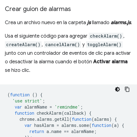
Crear guion de alarmas
Crea un archivo nuevo en la carpeta
js
llamado
alarms.js
.
Usa el siguiente código para agregar
checkAlarm()
,
createAlarm()
,
cancelAlarm()
y
toggleAlarm()
junto con un controlador de eventos de clic para activar
o desactivar la alarma cuando el botón
Activar alarma
se hizo clic.
(
function
()
{
'use strict'
;
var
alarmName
=
'remindme'
;
function
checkAlarm
(
callback
)
{
chrome
.
alarms
.
getAll
(
function
(
alarms
)
{
var
hasAlarm
=
alarms
.
some
(
function
(
a
)
{
return
a
.
name
==
alarmName
;