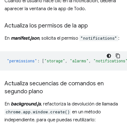
Cuando el usuario hace clic en la notificación, debería
aparecer la ventana de la app de Todo.
Actualiza los permisos de la app
En
manifest.json
, solicita el permiso
"notifications"
:
"permissions"
:
[
"storage"
,
"alarms"
,
"notifications
Actualiza secuencias de comandos en
segundo plano
En
background.js
, refactoriza la devolución de llamada
chrome.app.window.create()
en un método
independiente. para que puedas reutilizarlo: