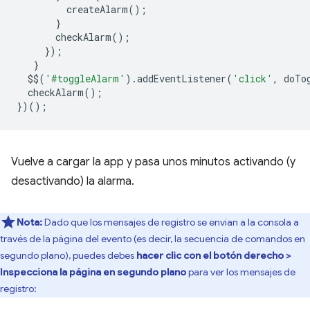
createAlarm
();
}
checkAlarm
();
});
}
$$
(
'#toggleAlarm'
).
addEventListener
(
'click'
,
doTo
checkAlarm
();
})();
Vuelve a cargar la app y pasa unos minutos activando (y
desactivando) la alarma.
Nota:
Dado que los mensajes de registro se envían a la consola a
través de la página del evento (es decir, la secuencia de comandos en
segundo plano), puedes debes
hacer clic con el botón derecho >
Inspecciona la página en segundo plano
para ver los mensajes de
registro: