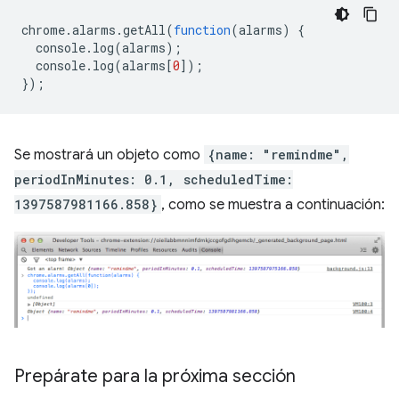
chrome
.
alarms
.
getAll
(
function
(
alarms
)
{
console
.
log
(
alarms
);
console
.
log
(
alarms
[
0
]);
});
Se mostrará un objeto como
{name: "remindme",
periodInMinutes: 0.1, scheduledTime:
1397587981166.858}
, como se muestra a continuación:
Prepárate para la próxima sección