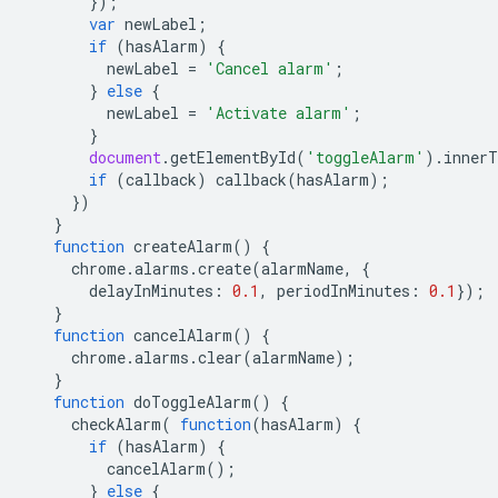
});
var
newLabel
;
if
(
hasAlarm
)
{
newLabel
=
'Cancel alarm'
;
}
else
{
newLabel
=
'Activate alarm'
;
}
document
.
getElementById
(
'toggleAlarm'
).
innerT
if
(
callback
)
callback
(
hasAlarm
);
})
}
function
createAlarm
()
{
chrome
.
alarms
.
create
(
alarmName
,
{
delayInMinutes
:
0.1
,
periodInMinutes
:
0.1
});
}
function
cancelAlarm
()
{
chrome
.
alarms
.
clear
(
alarmName
);
}
function
doToggleAlarm
()
{
checkAlarm
(
function
(
hasAlarm
)
{
if
(
hasAlarm
)
{
cancelAlarm
();
}
else
{