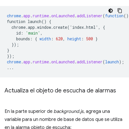
chrome
.
app
.
runtime
.
onLaunched
.
addListener
(
function
()
function
launch()
{
chrome.app.window.create('index.html',
{
id
:
'main'
,
bounds
:
{
width
:
620
,
height
:
500
}
}
);
}
}
);
chrome
.
app
.
runtime
.
onLaunched
.
addListener
(
launch
);
...
Actualiza el objeto de escucha de alarmas
En la parte superior de
background.js
, agrega una
variable para un nombre de base de datos que se utiliza
en la alarma objeto de escucha: