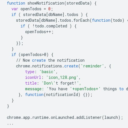
function
showNotification
(
storedData
)
{
var
openTodos
=
0
;
if
(
storedData
[
dbName
]
.
todos
)
{
storedData
[
dbName
]
.
todos
.
forEach
(
function
(
todo
)
if
(
!
todo
.
completed
)
{
openTodos
++
;
}
}
);
}
if
(
openTodos>0
)
{
//
Now
create
the
notification
chrome
.
notifications
.
create
(
'reminder'
,
{
type
:
'basic'
,
iconUrl
:
'icon_128.png'
,
title
:
'Don\'
t
forget
!
',
        message: '
You
have
'+openTodos+'
things
to
}
,
function
(
notificationId
)
{}
);
}
}
chrome
.
app
.
runtime
.
onLaunched
.
addListener
(
launch
);
...