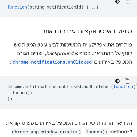
function
(
string
notificationId
)
{...};
טיפול באינטראקציות עם התראות
פותחים את אפליקציית המשימות לביצוע כשהמשתמש
לוחץ על ההתראה. בסוף
background.js
, יוצרים הגורם
המטפל באירועים
chrome.notifications.onClicked
:
chrome
.
notifications
.
onClicked
.
addListener
(
function
(
launch
();
});
הקריאה החוזרת של הגורם המטפל באירועים פשוט קוראת
ל-method
launch()
.
chrome.app.window.create()