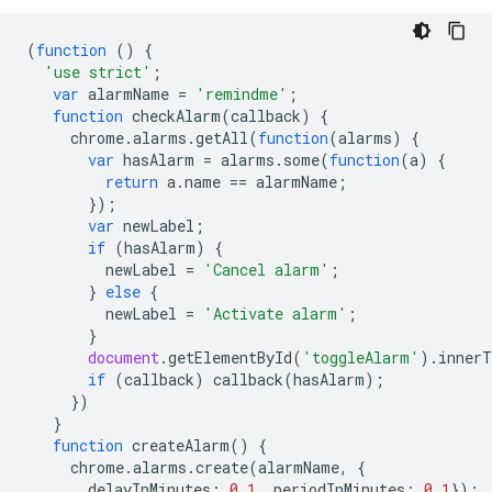
(
function
()
{
'use strict'
;
var
alarmName
=
'remindme'
;
function
checkAlarm
(
callback
)
{
chrome
.
alarms
.
getAll
(
function
(
alarms
)
{
var
hasAlarm
=
alarms
.
some
(
function
(
a
)
{
return
a
.
name
==
alarmName
;
});
var
newLabel
;
if
(
hasAlarm
)
{
newLabel
=
'Cancel alarm'
;
}
else
{
newLabel
=
'Activate alarm'
;
}
document
.
getElementById
(
'toggleAlarm'
).
innerT
if
(
callback
)
callback
(
hasAlarm
);
})
}
function
createAlarm
()
{
chrome
.
alarms
.
create
(
alarmName
,
{
delayInMinutes
:
0.1
,
periodInMinutes
:
0.1
});