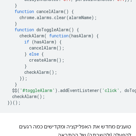
}
function
cancelAlarm
()
{
chrome
.
alarms
.
clear
(
alarmName
);
}
function
doToggleAlarm
()
{
checkAlarm
(
function
(
hasAlarm
)
{
if
(
hasAlarm
)
{
cancelAlarm
();
}
else
{
createAlarm
();
}
checkAlarm
();
});
}
$$
(
'#toggleAlarm'
).
addEventListener
(
'click'
,
doTo
checkAlarm
();
})();
טוענים מחדש את האפליקציה ומקדישים כמה רגעים
להפעלה (ולהשבתה) של ההתראה.