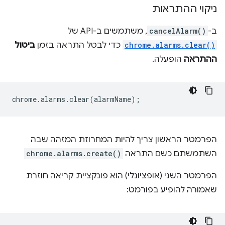
ניקוי ההתראות
ב-
cancelAlarm()
, משתמשים ב-API של
chrome.alarms.clear()
כדי לבטל התראה בזמן
ביטול
ההתראה
הופעלה.
chrome
.
alarms
.
clear
(
alarmName
);
הפרמטר הראשון צריך להיות המחרוזת המזהה שבה
השתמשתם כשם התראה
chrome.alarms.create()
הפרמטר השני (אופציונלי) הוא פונקציית קריאה חוזרת
שאמורה להופיע בפורמט: