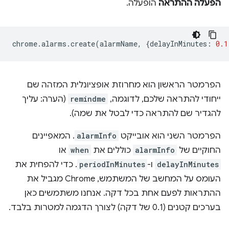
הפעלה ההתראה
הופעלה.
chrome
.
alarms
.
create
(
alarmName
,
{
delayInMinutes
:
0.1
הפרמטר הראשון הוא מחרוזת אופציונלית המזהה שם
ייחודי להתראה שלכם, לדוגמה,
remindme
(הערה: עליך
להגדיר שם להתראה כדי לבטל את שמה).
הפרמטר השני הוא אובייקט
alarmInfo
. המאפיינים
החוקיים של
alarmInfo
כוללים את
when
או
delayInMinutes
ו-
periodInMinutes
. כדי להפחית את
העומס על המחשב של המשתמש, Chrome מגביל את
ההתראות לפעם אחת בכל דקה. אנחנו משתמשים כאן
בערכים קטנים (0.1 של דקה) לצורך הדגמה למטרות בלבד.