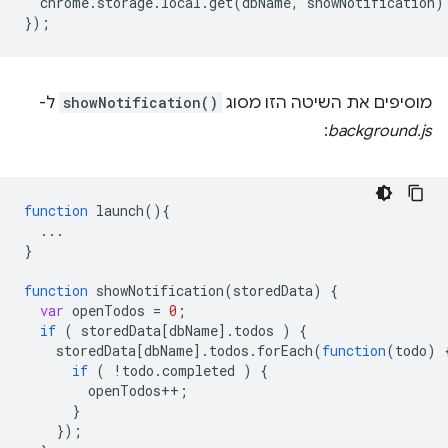
  chrome.storage.local.get(dbName, showNotification);
מוסיפים את השיטה הזו מסוג
showNotification()
ל-
:
background.js
function
launch
()
{
...
}
function
showNotification
(
storedData
)
{
var
openTodos
=
0
;
if
(
storedData
[
dbName
]
.
todos
)
{
storedData
[
dbName
]
.
todos
.
forEach
(
function
(
todo
)
if
(
!
todo
.
completed
)
{
openTodos
++
;
}
}
);