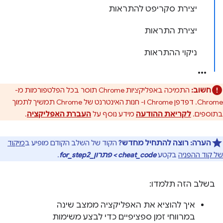
יצירת סקריפט להתראות
יצירת התראות
ניקוי ההתראות
חשוב:
התמיכה באפליקציות Chrome תוסר בכל הפלטפורמות מ-
Chrome. דפדפן Chrome ו- חנות האינטרנט של Chrome תמשיך לתמוך
בתוספים.
לקריאת ההודעה
מידע נוסף על
העברת האפליקציה
.
הערה:
רוצה להתחיל מחדש?
הקוד של השלב הקודם מופיע ב
מיקוד
של קוד ההפניה
בקטע
cheat_code > פתרון_for_step2
.
בשלב הזה תלמדו:
איך להוציא את האפליקציה ממצב שינה
במרווחי זמן ספציפיים כדי לבצע משימות