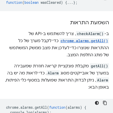
function
(
boolean
wasCleared
)
{...};
השמעת התראות
ב-
checkAlarm()
, צריך להשתמש ב-API של
chrome.alarms.getAll()
כדי לקבל מערך של כל
ההתראות שנוצרו כדי לעדכן את מצב ממשק המשתמש
של מתג החלפת המצב.
getAll()
מקבלת פונקציית קריאה חוזרת שמעבירה
במערך של אובייקטים מסוג
Alarm
. כדי לראות מה יש בה
Alarm
, ניתן לבדוק התראות שפועלות במסוף כלי הפיתוח,
באופן הבא:
chrome
.
alarms
.
getAll
(
function
(
alarms
)
{
console
.
log
(
alarms
);