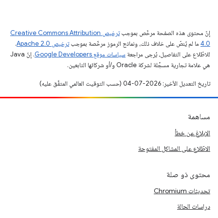
إنّ محتوى هذه الصفحة مرخّص بموجب
ترخيص Creative Commons Attribution
4.0‏
ما لم يُنصّ على خلاف ذلك، ونماذج الرموز مرخّصة بموجب
ترخيص Apache 2.0‏
.
للاطّلاع على التفاصيل، يُرجى مراجعة
سياسات موقع Google Developers‏
. إنّ Java
هي علامة تجارية مسجَّلة لشركة Oracle و/أو شركائها التابعين.
تاريخ التعديل الأخير: 2026-07-04 (حسب التوقيت العالمي المتفَّق عليه)
مساهمة
الإبلاغ عن خطأ
الاطّلاع على المشاكل المفتوحة
محتوى ذو صلة
تحديثات Chromium
دراسات الحالة