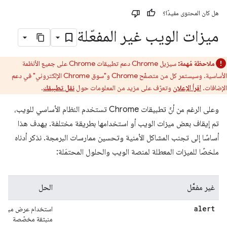
هل كان المحتوى مفيدًا؟
ميزات الويب غير المفعّلة
ملاحظة مُهمة:
سيزيل Chrome دعم تطبيقات Chrome على جميع الأنظمة
الأساسية. وسيستمر كل من متصفّح Chrome و"سوق Chrome الإلكتروني" في دعم
الإضافات.
اقرأ الإعلان
وتعرّف على مزيد من المعلومات حول
نقل تطبيقك
.
وعلى الرغم من أنّ تطبيقات Chrome تستخدم النظام الأساسي للويب،
تم إيقاف بعض ميزات الويب أو استخدامها بطريقة مختلفة. يهدف هذا
أساسًا إلى تجنب المشاكل الأمنية وتحسين ممارسات البرمجة. نذكر أدناه
ملخصًا للميزات المعطلة لمنصة الويب والحلول المحتمَلة:
غير مفعَّل
الحل
alert
استخدام عرض مبسّط/
منبثقة مخصّصة