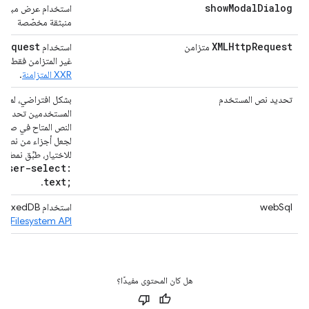
show
Modal
Dialog
استخدام عرض مبسّط/
منبثقة مخصّصة
Request
XMLHttp
Request
متزامن
استخدام
غير المتزامن فقط:
ال
XXR المتزامنة
.
تحديد نص المستخدم
بشكل افتراضي، لم يعد
المستخدمين تحديد 
النص المتاح في صفحة
لجعل أجزاء من نص ال
للاختيار، طبِّق نمط CSS
-user-select:
text;
.
webSql
استخدام IndexedDB أو
Filesystem API
هل كان المحتوى مفيدًا؟