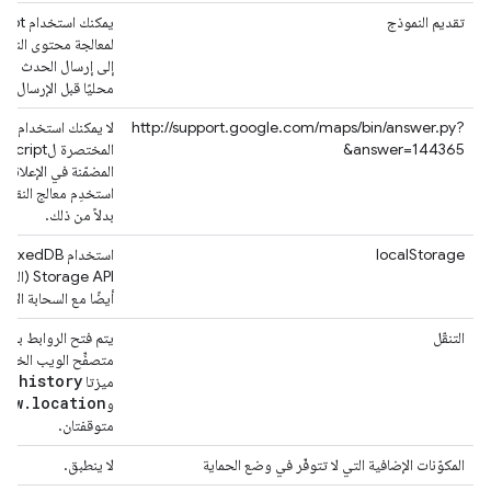
تقديم النموذج
يمكنك است
لمعالجة محتوى النموذ
إلى إرسال الحدث ومعا
محليًا قبل الإرسال إلى
http://support.google.com/maps/bin/answer.py?
لا يمكنك استخدام الت
&answer=144365
المختصرة لipt
المضمّنة في الإعلانات ا
استخدِم معالج النقرات
بدلاً من ذلك.
localStorage
torage API
أيضًا مع السحابة الإلك
التنقّل
يتم فتح الروابط باست
متصفِّح الويب الخاص 
ow
.
history
ميزتا
dow
.
location
و
متوقفتان.
المكوّنات الإضافية التي لا تتوفّر في وضع الحماية
لا ينطبق.