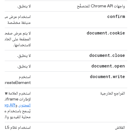
واجهات Chrome API للمتصفِّح
لا ينطبق.
confirm
استخدام عرض مبسّط/
منبثقة مخصّصة
document
.
cookie
لا يتم عرض صفحات ا
المجمّعة على الخادم، ل
لاستخدامها.
document
.
close
لا ينطبق.
document
.
open
لا ينطبق.
document
.
write
استخدِم
.createElement.
view
المَراجع الخارجية
استخدِم العلامة
لإطارات iframe. راجِع
المحتوى
و
 Tag API
محلية للفيديو والصو
الفلاش
استخدام نظام HTML5 الأساسي.